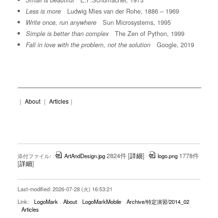
Small is beautiful
Ludwig Mies van der Rohe, 1886 – 1969
Less is more
Sun Microsystems, 1995
Write once, run anywhere
The Zen of Python, 1999
Simple is better than complex
Google, 2019
Fall in love with the problem, not the solution
｜
About
｜
Articles
｜
2824件
[
詳細
]
1778件
添付ファイル:
ArtAndDesign.jpg
logo.png
[
詳細
]
Last-modified: 2026-07-28 (火) 16:53:21
Link:
LogoMark
About
LogoMarkMobile
Archive/特定演習/2014_02
Articles