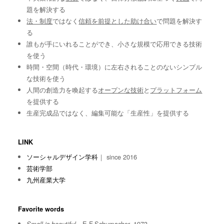
題を解決する
法・制度
ではなく
信頼を前提とした助け合い
で問題を解決す
る
誰もが手にいれることができ、小さな規模で応用できる技術
を使う
時間・空間（時代・環境）に左右されることのないシンプル
な技術を使う
人間の創造力を喚起する
オープンな技術
と
プラットフォーム
を提供する
生産完成品ではなく、編集可能な「生産性」を提供する
LINK
ソーシャルデザイン学科
｜ since 2016
芸術学部
九州産業大学
Favorite words
E.F.Schumacher, 1973