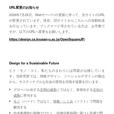
URL変更のお知らせ
2026年7月28日、Webサーバーの更新に伴って、当サイトのURL
が変更されています。現在、旧サイトからこちらへの自動転送
を行なっています。ブックマーク等されている方は、お手数で
すが、以下のURLへ変更をお願いします。
https://design.cs.kyusan-u.ac.jp/OpenSquareJP/
Design for a Sustainable Future
ヒト・モノ・コト。私たちのまわりには問題が山積していま
す。当研究室では、情報デザイン、ソーシャルデザインの観点
から、サスティナブルな社会の実現を目指す提案を行います。
グローバル化する
文明の成長
にではなく、多様化する
文化の
成熟
に寄与する
モノ
（ハード）ではなく、
情報・しくみ
（ソフト）で問題を
解決する
中央集権的な
制御
ではなく、自律分散協調に基づく
共感
で問