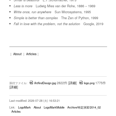
Small is beautiful
Ludwig Mies van der Rohe, 1886 – 1969
Less is more
Sun Microsystems, 1995
Write once, run anywhere
The Zen of Python, 1999
Simple is better than complex
Google, 2019
Fall in love with the problem, not the solution
｜
About
｜
Articles
｜
2822件
[
詳細
]
1775件
添付ファイル:
ArtAndDesign.jpg
logo.png
[
詳細
]
Last-modified: 2026-07-28 (火) 16:53:21
Link:
LogoMark
About
LogoMarkMobile
Archive/特定演習/2014_02
Articles