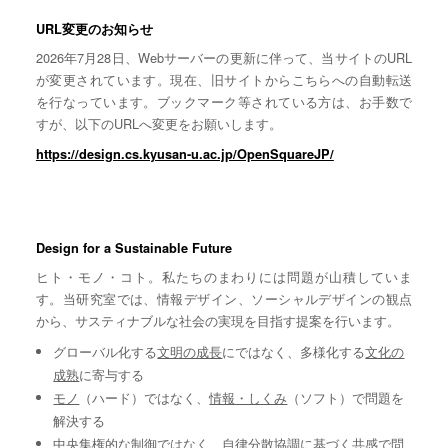
URL変更のお知らせ
2026年7月28日、Webサーバーの更新に伴って、当サイトのURL
が変更されています。現在、旧サイトからこちらへの自動転送
を行なっています。ブックマーク等されている方は、お手数で
すが、以下のURLへ変更をお願いします。
https://design.cs.kyusan-u.ac.jp/OpenSquareJP/
Design for a Sustainable Future
ヒト・モノ・コト。私たちのまわりには問題が山積していま
す。当研究室では、情報デザイン、ソーシャルデザインの観点
から、サスティナブルな社会の実現を目指す提案を行います。
グローバル化する
文明の成長
にではなく、多様化する
文化の
成熟
に寄与する
モノ
（ハード）ではなく、
情報・しくみ
（ソフト）で問題を
解決する
中央集権的な
制御
ではなく、自律分散協調に基づく
共感
で問