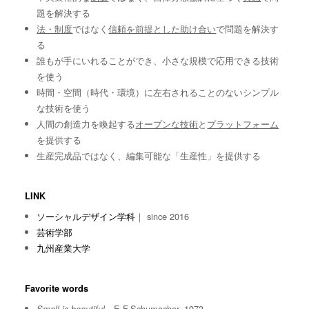
題を解決する
法・制度
ではなく
信頼を前提とした助け合い
で問題を解決す
る
誰もが手にいれることができ、小さな規模で応用できる技術
を使う
時間・空間（時代・環境）に左右されることのないシンプル
な技術を使う
人間の創造力を喚起する
オープンな技術
と
プラットフォーム
を提供する
生産完成品ではなく、編集可能な「生産性」を提供する
LINK
ソーシャルデザイン学科
｜ since 2016
芸術学部
九州産業大学
Favorite words
E.F.Schumacher, 1973