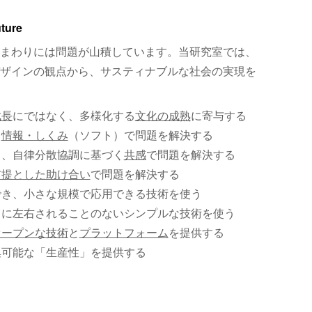
uture
まわりには問題が山積しています。当研究室では、
ザインの観点から、サスティナブルな社会の実現を
成長
にではなく、多様化する
文化の成熟
に寄与する
、
情報・しくみ
（ソフト）で問題を解決する
く、自律分散協調に基づく
共感
で問題を解決する
前提とした助け合い
で問題を解決する
でき、小さな規模で応用できる技術を使う
）に左右されることのないシンプルな技術を使う
オープンな技術
と
プラットフォーム
を提供する
集可能な「生産性」を提供する