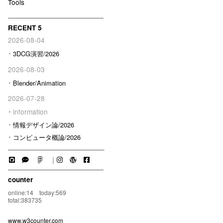
Tools
RECENT 5
2026-08-04
3DCG演習/2026
2026-08-03
Blender/Animation
2026-07-28
information
情報デザイン論/2026
コンピュータ概論/2026
｜
counter
online:14 today:569
total:383735
www.w3counter.com