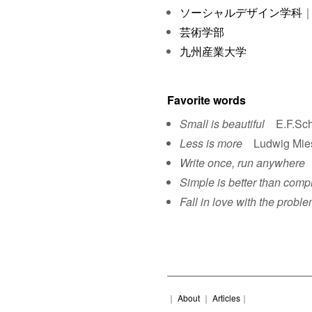
ソーシャルデザイン学科
｜
芸術学部
九州産業大学
Favorite words
Small is beautiful
E.F.Sch
Less is more
Ludwig Mies 
Write once, run anywhere
S
Simple is better than comp
Fall in love with the proble
｜
About
｜
Articles
｜