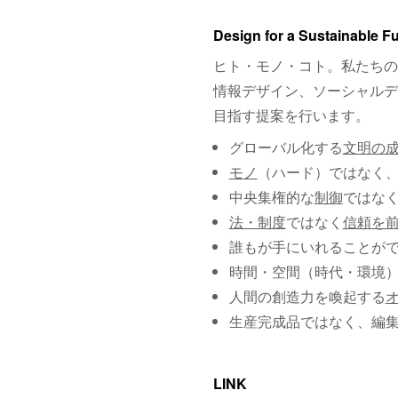
Design for a Sustainable F
ヒト・モノ・コト。私たちの
情報デザイン、ソーシャルデ
目指す提案を行います。
グローバル化する
文明の
モノ
（ハード）ではなく
中央集権的な
制御
ではな
法・制度
ではなく
信頼を
誰もが手にいれることが
時間・空間（時代・環境
人間の創造力を喚起する
生産完成品ではなく、編
LINK