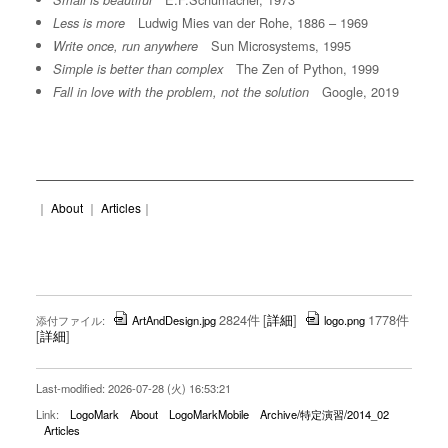
Small is beautiful
Ludwig Mies van der Rohe, 1886 – 1969
Less is more
Sun Microsystems, 1995
Write once, run anywhere
The Zen of Python, 1999
Simple is better than complex
Google, 2019
Fall in love with the problem, not the solution
｜
About
｜
Articles
｜
2824件
[
詳細
]
1778件
添付ファイル:
ArtAndDesign.jpg
logo.png
[
詳細
]
Last-modified: 2026-07-28 (火) 16:53:21
Link:
LogoMark
About
LogoMarkMobile
Archive/特定演習/2014_02
Articles