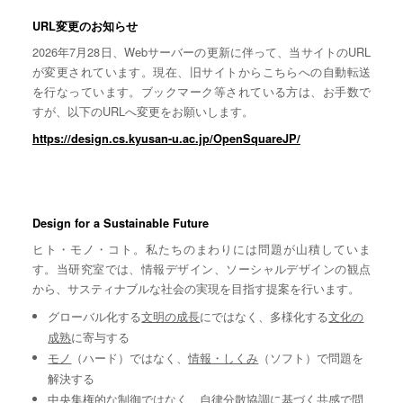
URL変更のお知らせ
2026年7月28日、Webサーバーの更新に伴って、当サイトのURL
が変更されています。現在、旧サイトからこちらへの自動転送
を行なっています。ブックマーク等されている方は、お手数で
すが、以下のURLへ変更をお願いします。
https://design.cs.kyusan-u.ac.jp/OpenSquareJP/
Design for a Sustainable Future
ヒト・モノ・コト。私たちのまわりには問題が山積していま
す。当研究室では、情報デザイン、ソーシャルデザインの観点
から、サスティナブルな社会の実現を目指す提案を行います。
グローバル化する
文明の成長
にではなく、多様化する
文化の
成熟
に寄与する
モノ
（ハード）ではなく、
情報・しくみ
（ソフト）で問題を
解決する
中央集権的な
制御
ではなく、自律分散協調に基づく
共感
で問