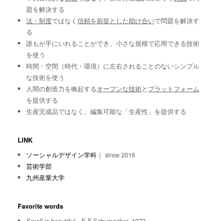
題を解決する
法・制度
ではなく
信頼を前提とした助け合い
で問題を解決す
る
誰もが手にいれることができ、小さな規模で応用できる技術
を使う
時間・空間（時代・環境）に左右されることのないシンプル
な技術を使う
人間の創造力を喚起する
オープンな技術
と
プラットフォーム
を提供する
生産完成品ではなく、編集可能な「生産性」を提供する
LINK
ソーシャルデザイン学科
｜ since 2016
芸術学部
九州産業大学
Favorite words
E.F.Schumacher, 1973