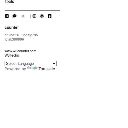
Tools
｜
counter
online:16 today:795
total:388896
www.w3counter.com
W3Techs
Powered by
Translate