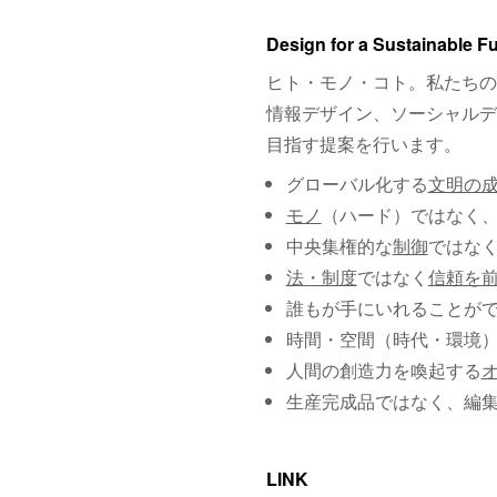
Design for a Sustainable F
ヒト・モノ・コト。私たちの
情報デザイン、ソーシャルデ
目指す提案を行います。
グローバル化する
文明の
モノ
（ハード）ではなく
中央集権的な
制御
ではな
法・制度
ではなく
信頼を
誰もが手にいれることが
時間・空間（時代・環境
人間の創造力を喚起する
生産完成品ではなく、編
LINK