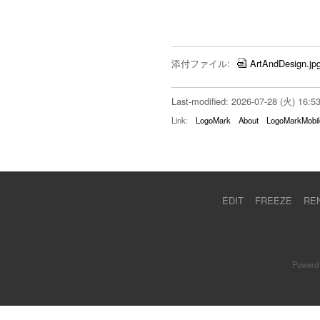
添付ファイル:
ArtAndDesign.jp
Last-modified: 2026-07-28 (火) 16:5
Link:
LogoMark
About
LogoMarkMobil
EDIT
FREEZE
RE
Powerd