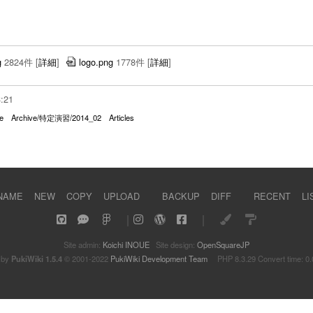
g
2824件
[
詳細
]
logo.png
1778件
[
詳細
]
3:21
e
Archive/特定演習/2014_02
Articles
NAME
NEW
COPY
UPLOAD
BACKUP
DIFF
RECENT
LI
｜
｜
Site admin:
Koichi INOUE
Site design:
OpenSquareJP
 by
PukiWiki 1.5.4
© 2001-2022
PukiWiki Development Team
PHP 8.3.29 Convert time: 0.