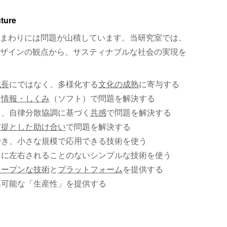
uture
まわりには問題が山積しています。当研究室では、
ザインの観点から、サスティナブルな社会の実現を
成長
にではなく、多様化する
文化の成熟
に寄与する
、
情報・しくみ
（ソフト）で問題を解決する
く、自律分散協調に基づく
共感
で問題を解決する
前提とした助け合い
で問題を解決する
でき、小さな規模で応用できる技術を使う
）に左右されることのないシンプルな技術を使う
オープンな技術
と
プラットフォーム
を提供する
集可能な「生産性」を提供する