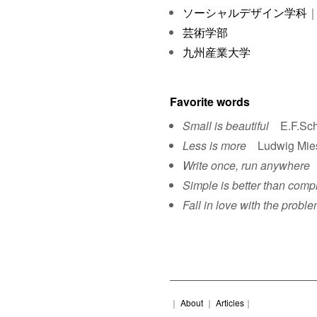
ソーシャルデザイン学科
｜
芸術学部
九州産業大学
Favorite words
Small is beautiful
E.F.Sch
Less is more
Ludwig Mies 
Write once, run anywhere
S
Simple is better than comp
Fall in love with the proble
｜
About
｜
Articles
｜