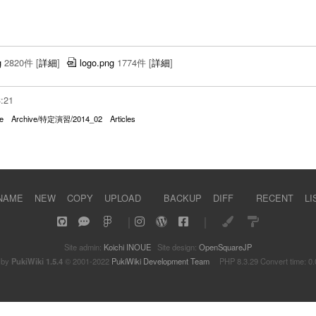
g
2820件
[
詳細
]
logo.png
1774件
[
詳細
]
3:21
e
Archive/特定演習/2014_02
Articles
NAME
NEW
COPY
UPLOAD
BACKUP
DIFF
RECENT
LI
｜
｜
Site admin:
Koichi INOUE
Site design:
OpenSquareJP
 by
PukiWiki 1.5.4
© 2001-2022
PukiWiki Development Team
PHP 8.3.29 Convert time: 0.