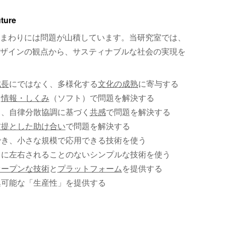
uture
まわりには問題が山積しています。当研究室では、
ザインの観点から、サスティナブルな社会の実現を
成長
にではなく、多様化する
文化の成熟
に寄与する
、
情報・しくみ
（ソフト）で問題を解決する
く、自律分散協調に基づく
共感
で問題を解決する
前提とした助け合い
で問題を解決する
でき、小さな規模で応用できる技術を使う
）に左右されることのないシンプルな技術を使う
オープンな技術
と
プラットフォーム
を提供する
集可能な「生産性」を提供する