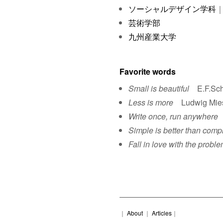
ソーシャルデザイン学科
｜
芸術学部
九州産業大学
Favorite words
Small is beautiful
E.F.Sch
Less is more
Ludwig Mies 
Write once, run anywhere
S
Simple is better than comp
Fall in love with the proble
｜
About
｜
Articles
｜