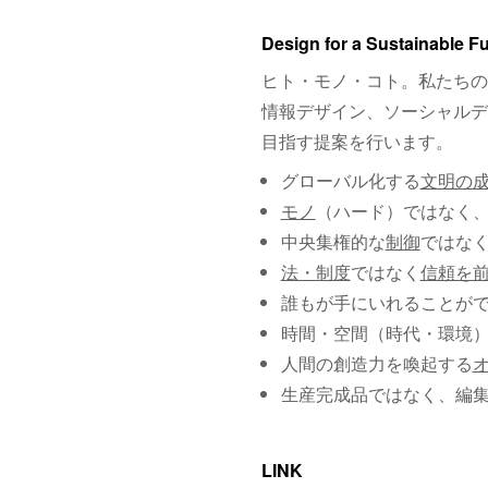
Design for a Sustainable F
ヒト・モノ・コト。私たちの
情報デザイン、ソーシャルデ
目指す提案を行います。
グローバル化する
文明の
モノ
（ハード）ではなく
中央集権的な
制御
ではな
法・制度
ではなく
信頼を
誰もが手にいれることが
時間・空間（時代・環境
人間の創造力を喚起する
生産完成品ではなく、編
LINK