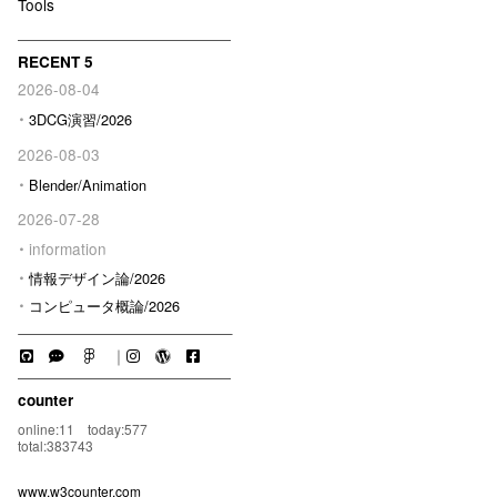
Tools
RECENT 5
2026-08-04
3DCG演習/2026
2026-08-03
Blender/Animation
2026-07-28
information
情報デザイン論/2026
コンピュータ概論/2026
｜
counter
online:11 today:577
total:383743
www.w3counter.com