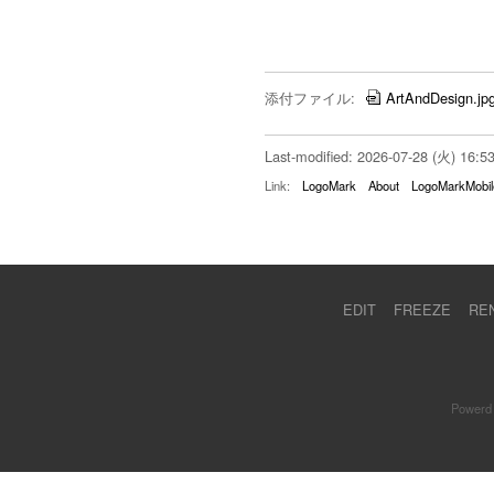
添付ファイル:
ArtAndDesign.jp
Last-modified: 2026-07-28 (火) 16:5
Link:
LogoMark
About
LogoMarkMobil
EDIT
FREEZE
RE
Powerd