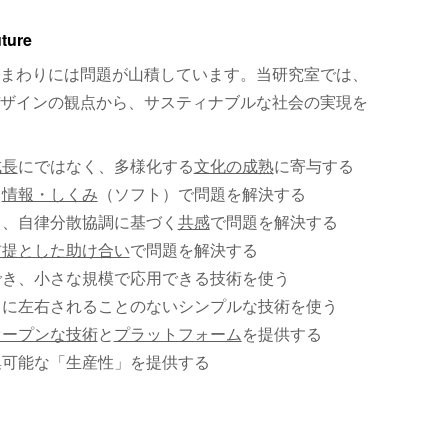
uture
まわりには問題が山積しています。当研究室では、
ザインの観点から、サスティナブルな社会の実現を
成長
にではなく、多様化する
文化の成熟
に寄与する
、
情報・しくみ
（ソフト）で問題を解決する
く、自律分散協調に基づく
共感
で問題を解決する
前提とした助け合い
で問題を解決する
でき、小さな規模で応用できる技術を使う
）に左右されることのないシンプルな技術を使う
オープンな技術
と
プラットフォーム
を提供する
集可能な「生産性」を提供する