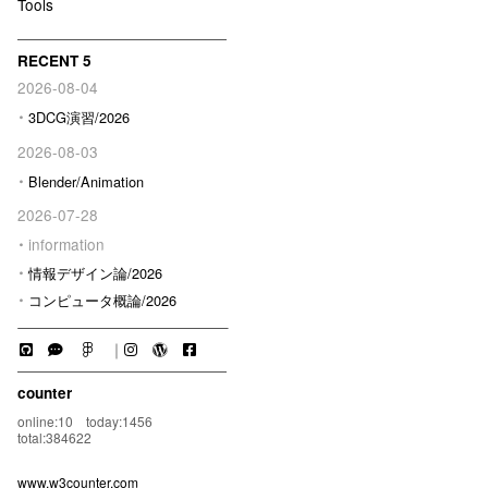
Tools
RECENT 5
2026-08-04
3DCG演習/2026
2026-08-03
Blender/Animation
2026-07-28
information
情報デザイン論/2026
コンピュータ概論/2026
｜
counter
online:10 today:1456
total:384622
www.w3counter.com