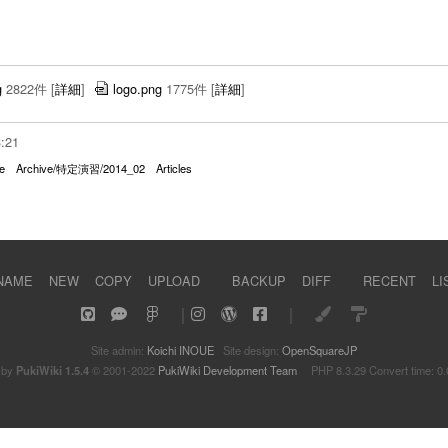
g
2822件
[
詳細
]
logo.png
1775件
[
詳細
]
3:21
e
Archive/特定演習/2014_02
Articles
NAME
NEW
COPY
UPLOAD
BACKUP
DIFF
RECENT
LI
｜
｜
Site admin:
Koichi INOUE
Site design:
OpenSquareJP
 by
PukiWiki 1.5.4
© 2001-2022
PukiWiki Development Team
PHP 8.3.29 Convert time: 0.