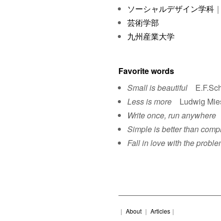
ソーシャルデザイン学科
｜
芸術学部
九州産業大学
Favorite words
Small is beautiful
E.F.Sch
Less is more
Ludwig Mies 
Write once, run anywhere
S
Simple is better than comp
Fall in love with the proble
｜
About
｜
Articles
｜