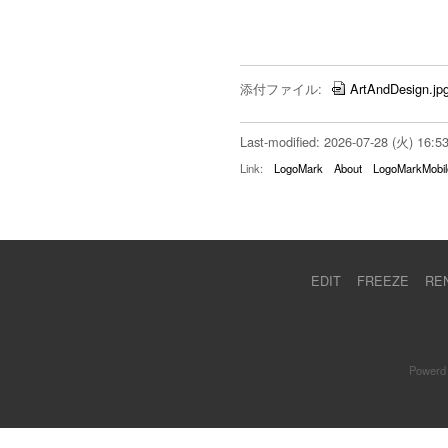
添付ファイル:
ArtAndDesign.jp
Last-modified: 2026-07-28 (火) 16:5
Link:
LogoMark
About
LogoMarkMobil
EDIT
FREEZE
RE
Powerd