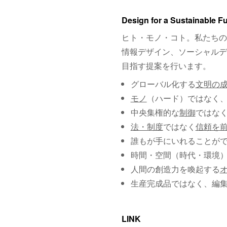
Design for a Sustainable F
ヒト・モノ・コト。私たちの
情報デザイン、ソーシャルデ
目指す提案を行います。
グローバル化する
文明の
モノ
（ハード）ではなく
中央集権的な
制御
ではな
法・制度
ではなく
信頼を
誰もが手にいれることが
時間・空間（時代・環境
人間の創造力を喚起する
生産完成品ではなく、編
LINK