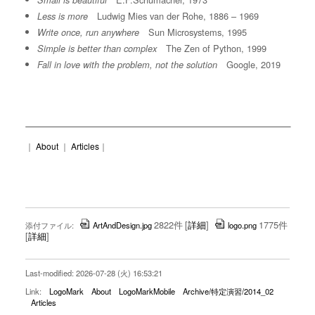
Small is beautiful
Ludwig Mies van der Rohe, 1886 – 1969
Less is more
Sun Microsystems, 1995
Write once, run anywhere
The Zen of Python, 1999
Simple is better than complex
Google, 2019
Fall in love with the problem, not the solution
｜
About
｜
Articles
｜
2822件
[
詳細
]
1775件
添付ファイル:
ArtAndDesign.jpg
logo.png
[
詳細
]
Last-modified: 2026-07-28 (火) 16:53:21
Link:
LogoMark
About
LogoMarkMobile
Archive/特定演習/2014_02
Articles