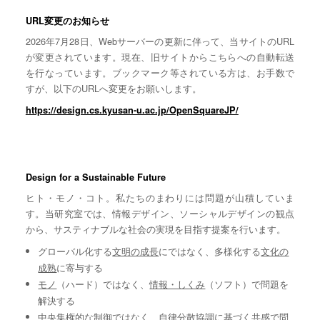
URL変更のお知らせ
2026年7月28日、Webサーバーの更新に伴って、当サイトのURL
が変更されています。現在、旧サイトからこちらへの自動転送
を行なっています。ブックマーク等されている方は、お手数で
すが、以下のURLへ変更をお願いします。
https://design.cs.kyusan-u.ac.jp/OpenSquareJP/
Design for a Sustainable Future
ヒト・モノ・コト。私たちのまわりには問題が山積していま
す。当研究室では、情報デザイン、ソーシャルデザインの観点
から、サスティナブルな社会の実現を目指す提案を行います。
グローバル化する
文明の成長
にではなく、多様化する
文化の
成熟
に寄与する
モノ
（ハード）ではなく、
情報・しくみ
（ソフト）で問題を
解決する
中央集権的な
制御
ではなく、自律分散協調に基づく
共感
で問