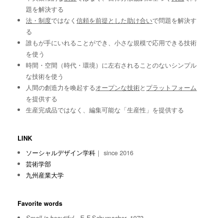
題を解決する
法・制度
ではなく
信頼を前提とした助け合い
で問題を解決す
る
誰もが手にいれることができ、小さな規模で応用できる技術
を使う
時間・空間（時代・環境）に左右されることのないシンプル
な技術を使う
人間の創造力を喚起する
オープンな技術
と
プラットフォーム
を提供する
生産完成品ではなく、編集可能な「生産性」を提供する
LINK
ソーシャルデザイン学科
｜ since 2016
芸術学部
九州産業大学
Favorite words
E.F.Schumacher, 1973