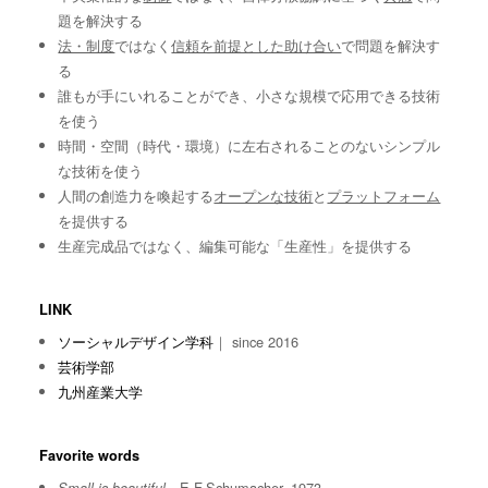
題を解決する
法・制度
ではなく
信頼を前提とした助け合い
で問題を解決す
る
誰もが手にいれることができ、小さな規模で応用できる技術
を使う
時間・空間（時代・環境）に左右されることのないシンプル
な技術を使う
人間の創造力を喚起する
オープンな技術
と
プラットフォーム
を提供する
生産完成品ではなく、編集可能な「生産性」を提供する
LINK
ソーシャルデザイン学科
｜ since 2016
芸術学部
九州産業大学
Favorite words
E.F.Schumacher, 1973