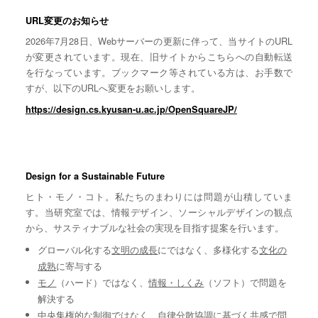
URL変更のお知らせ
2026年7月28日、Webサーバーの更新に伴って、当サイトのURL
が変更されています。現在、旧サイトからこちらへの自動転送
を行なっています。ブックマーク等されている方は、お手数で
すが、以下のURLへ変更をお願いします。
https://design.cs.kyusan-u.ac.jp/OpenSquareJP/
Design for a Sustainable Future
ヒト・モノ・コト。私たちのまわりには問題が山積していま
す。当研究室では、情報デザイン、ソーシャルデザインの観点
から、サスティナブルな社会の実現を目指す提案を行います。
グローバル化する
文明の成長
にではなく、多様化する
文化の
成熟
に寄与する
モノ
（ハード）ではなく、
情報・しくみ
（ソフト）で問題を
解決する
中央集権的な
制御
ではなく、自律分散協調に基づく
共感
で問