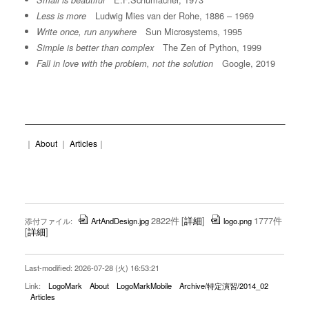
Small is beautiful
Ludwig Mies van der Rohe, 1886 – 1969
Less is more
Sun Microsystems, 1995
Write once, run anywhere
The Zen of Python, 1999
Simple is better than complex
Google, 2019
Fall in love with the problem, not the solution
｜
About
｜
Articles
｜
2822件
[
詳細
]
1777件
添付ファイル:
ArtAndDesign.jpg
logo.png
[
詳細
]
Last-modified: 2026-07-28 (火) 16:53:21
Link:
LogoMark
About
LogoMarkMobile
Archive/特定演習/2014_02
Articles