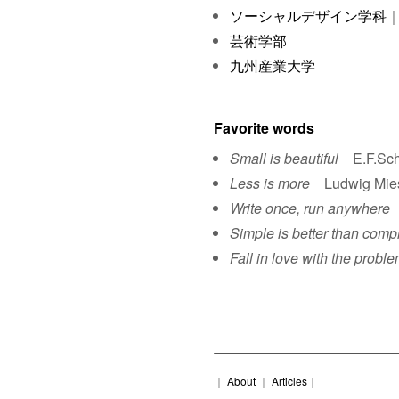
ソーシャルデザイン学科
｜
芸術学部
九州産業大学
Favorite words
Small is beautiful
E.F.Sch
Less is more
Ludwig Mies 
Write once, run anywhere
S
Simple is better than comp
Fall in love with the proble
｜
About
｜
Articles
｜