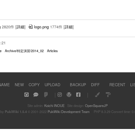
g
2820件
[
詳細
]
logo.png
1774件
[
詳細
]
3:21
e
Archive/特定演習/2014_02
Articles
NAME
NEW
COPY
UPLOAD
BACKUP
DIFF
RECENT
LI
｜
｜
Site admin:
Koichi INOUE
Site design:
OpenSquareJP
 by
PukiWiki 1.5.4
© 2001-2022
PukiWiki Development Team
PHP 8.3.29 Convert time: 0.