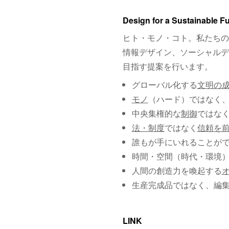
Design for a Sustainable F
ヒト・モノ・コト。私たちの
情報デザイン、ソーシャルデ
目指す提案を行います。
グローバル化する
文明の
モノ
（ハード）ではなく
中央集権的な
制御
ではな
法・制度
ではなく
信頼を
誰もが手にいれることが
時間・空間（時代・環境
人間の創造力を喚起する
生産完成品ではなく、編
LINK