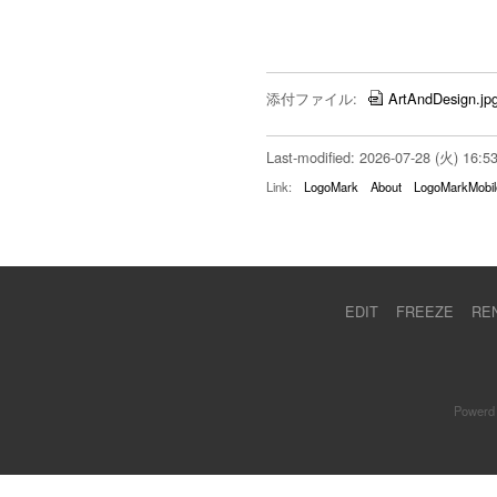
添付ファイル:
ArtAndDesign.jp
Last-modified: 2026-07-28 (火) 16:5
Link:
LogoMark
About
LogoMarkMobil
EDIT
FREEZE
RE
Powerd