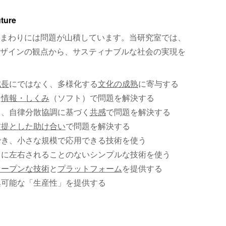
uture
まわりには問題が山積しています。当研究室では、
ザインの観点から、サスティナブルな社会の実現を
成長
にではなく、多様化する
文化の成熟
に寄与する
、
情報・しくみ
（ソフト）で問題を解決する
く、自律分散協調に基づく
共感
で問題を解決する
前提とした助け合い
で問題を解決する
でき、小さな規模で応用できる技術を使う
）に左右されることのないシンプルな技術を使う
オープンな技術
と
プラットフォーム
を提供する
集可能な「生産性」を提供する