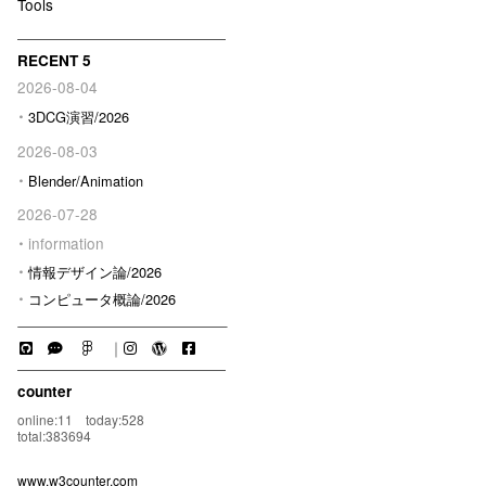
Tools
RECENT 5
2026-08-04
3DCG演習/2026
2026-08-03
Blender/Animation
2026-07-28
information
情報デザイン論/2026
コンピュータ概論/2026
｜
counter
online:11 today:528
total:383694
www.w3counter.com