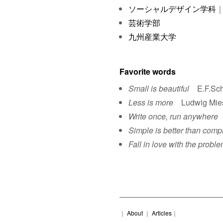
ソーシャルデザイン学科
｜
芸術学部
九州産業大学
Favorite words
Small is beautiful
E.F.Sch
Less is more
Ludwig Mies 
Write once, run anywhere
S
Simple is better than comp
Fall in love with the proble
｜
About
｜
Articles
｜