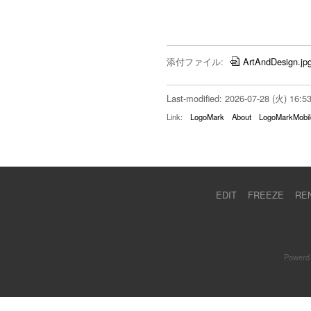
添付ファイル:
ArtAndDesign.jp
Last-modified: 2026-07-28 (火) 16:5
Link:
LogoMark
About
LogoMarkMobil
EDIT
FREEZE
RE
Powerd