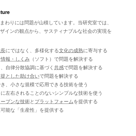
uture
まわりには問題が山積しています。当研究室では、
ザインの観点から、サスティナブルな社会の実現を
成長
にではなく、多様化する
文化の成熟
に寄与する
、
情報・しくみ
（ソフト）で問題を解決する
く、自律分散協調に基づく
共感
で問題を解決する
前提とした助け合い
で問題を解決する
でき、小さな規模で応用できる技術を使う
）に左右されることのないシンプルな技術を使う
オープンな技術
と
プラットフォーム
を提供する
集可能な「生産性」を提供する