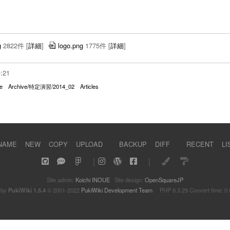
g
2822件
[
詳細
]
logo.png
1775件
[
詳細
]
3:21
e
Archive/特定演習/2014_02
Articles
NAME
NEW
COPY
UPLOAD
BACKUP
DIFF
RECENT
LI
｜
｜
Site admin:
Koichi INOUE
Site design:
OpenSquareJP
 by
PukiWiki 1.5.4
© 2001-2022
PukiWiki Development Team
PHP 8.3.29 Convert time: 0.