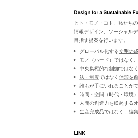
Design for a Sustainable F
ヒト・モノ・コト。私たちの
情報デザイン、ソーシャルデ
目指す提案を行います。
グローバル化する
文明の
モノ
（ハード）ではなく
中央集権的な
制御
ではな
法・制度
ではなく
信頼を
誰もが手にいれることが
時間・空間（時代・環境
人間の創造力を喚起する
生産完成品ではなく、編
LINK