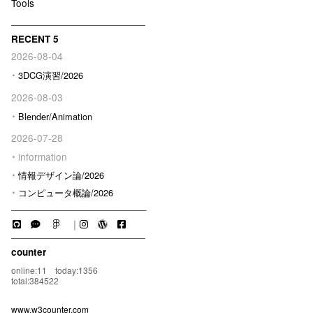
Tools
RECENT 5
2026-08-04
3DCG演習/2026
2026-08-03
Blender/Animation
2026-07-28
information
情報デザイン論/2026
コンピュータ概論/2026
｜
counter
online:11 today:1356
total:384522
www.w3counter.com