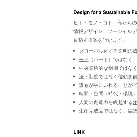
Design for a Sustainable F
ヒト・モノ・コト。私たちの
情報デザイン、ソーシャルデ
目指す提案を行います。
グローバル化する
文明の
モノ
（ハード）ではなく
中央集権的な
制御
ではな
法・制度
ではなく
信頼を
誰もが手にいれることが
時間・空間（時代・環境
人間の創造力を喚起する
生産完成品ではなく、編
LINK