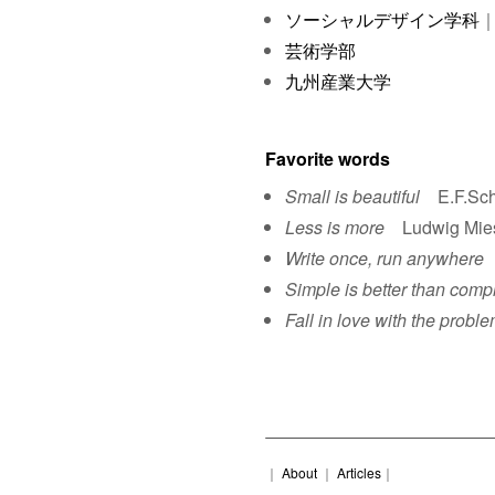
ソーシャルデザイン学科
｜
芸術学部
九州産業大学
Favorite words
Small is beautiful
E.F.Sch
Less is more
Ludwig Mies 
Write once, run anywhere
S
Simple is better than comp
Fall in love with the proble
｜
About
｜
Articles
｜