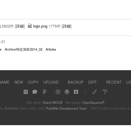
g
2822件
[
詳細
]
logo.png
1775件
[
詳細
]
3:21
e
Archive/特定演習/2014_02
Articles
NAME
NEW
COPY
UPLOAD
BACKUP
DIFF
RECENT
LI
｜
｜
Site admin:
Koichi INOUE
Site design:
OpenSquareJP
 by
PukiWiki 1.5.4
© 2001-2022
PukiWiki Development Team
PHP 8.3.29 Convert time: 0.