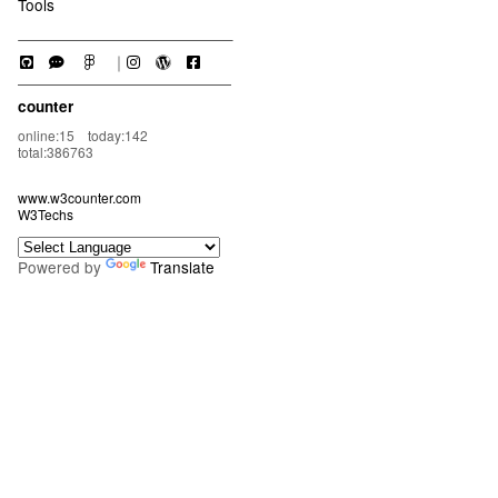
Tools
｜
counter
online:15 today:142
total:386763
www.w3counter.com
W3Techs
Powered by
Translate