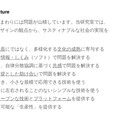
uture
まわりには問題が山積しています。当研究室では、
ザインの観点から、サスティナブルな社会の実現を
成長
にではなく、多様化する
文化の成熟
に寄与する
、
情報・しくみ
（ソフト）で問題を解決する
く、自律分散協調に基づく
共感
で問題を解決する
前提とした助け合い
で問題を解決する
でき、小さな規模で応用できる技術を使う
）に左右されることのないシンプルな技術を使う
オープンな技術
と
プラットフォーム
を提供する
集可能な「生産性」を提供する