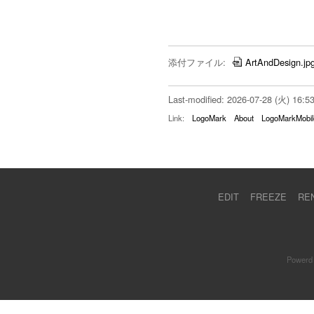
添付ファイル:
ArtAndDesign.jp
Last-modified: 2026-07-28 (火) 16:5
Link:
LogoMark
About
LogoMarkMobil
EDIT
FREEZE
RE
Powerd