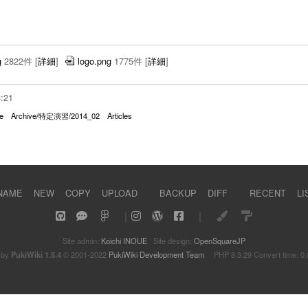
g
2822件
[
詳細
]
logo.png
1775件
[
詳細
]
3:21
e
Archive/特定演習/2014_02
Articles
NAME
NEW
COPY
UPLOAD
BACKUP
DIFF
RECENT
LI
｜
｜
Site admin:
Koichi INOUE
Site design:
OpenSquareJP
 by
PukiWiki 1.5.4
© 2001-2022
PukiWiki Development Team
PHP 8.3.29 Convert time: 0.