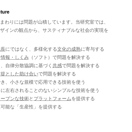
uture
まわりには問題が山積しています。当研究室では、
ザインの観点から、サスティナブルな社会の実現を
成長
にではなく、多様化する
文化の成熟
に寄与する
、
情報・しくみ
（ソフト）で問題を解決する
く、自律分散協調に基づく
共感
で問題を解決する
前提とした助け合い
で問題を解決する
でき、小さな規模で応用できる技術を使う
）に左右されることのないシンプルな技術を使う
オープンな技術
と
プラットフォーム
を提供する
集可能な「生産性」を提供する