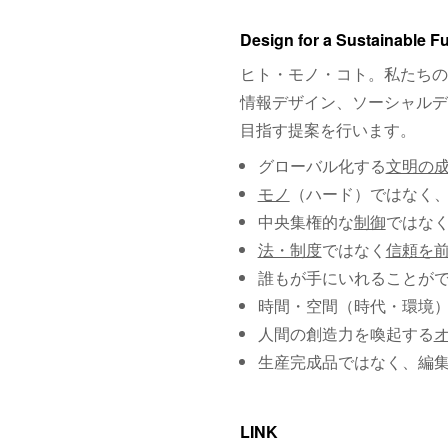
Design for a Sustainable F
ヒト・モノ・コト。私たちの
情報デザイン、ソーシャルデ
目指す提案を行います。
グローバル化する
文明の
モノ
（ハード）ではなく
中央集権的な
制御
ではな
法・制度
ではなく
信頼を
誰もが手にいれることが
時間・空間（時代・環境
人間の創造力を喚起する
生産完成品ではなく、編
LINK