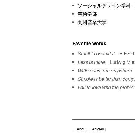
ソーシャルデザイン学科
｜
芸術学部
九州産業大学
Favorite words
Small is beautiful
E.F.Sch
Less is more
Ludwig Mies 
Write once, run anywhere
S
Simple is better than comp
Fall in love with the proble
｜
About
｜
Articles
｜