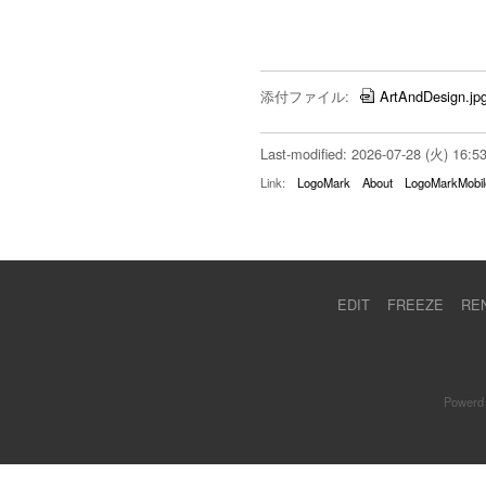
添付ファイル:
ArtAndDesign.jp
Last-modified: 2026-07-28 (火) 16:5
Link:
LogoMark
About
LogoMarkMobil
EDIT
FREEZE
RE
Powerd