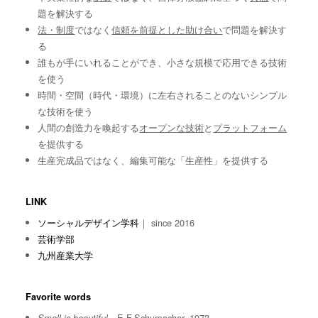
題を解決する
法・制度
ではなく
信頼を前提とした助け合い
で問題を解決す
る
誰もが手にいれることができ、小さな規模で応用できる技術
を使う
時間・空間（時代・環境）に左右されることのないシンプル
な技術を使う
人間の創造力を喚起する
オープンな技術
と
プラットフォーム
を提供する
生産完成品ではなく、編集可能な「生産性」を提供する
LINK
ソーシャルデザイン学科
｜ since 2016
芸術学部
九州産業大学
Favorite words
E.F.Schumacher, 1973