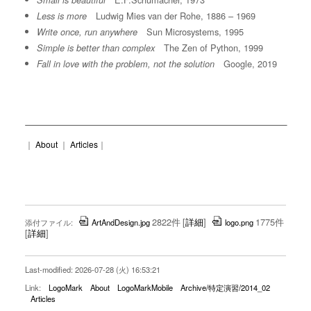
Small is beautiful
Ludwig Mies van der Rohe, 1886 – 1969
Less is more
Sun Microsystems, 1995
Write once, run anywhere
The Zen of Python, 1999
Simple is better than complex
Google, 2019
Fall in love with the problem, not the solution
｜
About
｜
Articles
｜
2822件
[
詳細
]
1775件
添付ファイル:
ArtAndDesign.jpg
logo.png
[
詳細
]
Last-modified: 2026-07-28 (火) 16:53:21
Link:
LogoMark
About
LogoMarkMobile
Archive/特定演習/2014_02
Articles