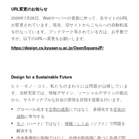
URL変更のお知らせ
2026年7月28日、Webサーバーの更新に伴って、当サイトのURL
が変更されています。現在、旧サイトからこちらへの自動転送
を行なっています。ブックマーク等されている方は、お手数で
すが、以下のURLへ変更をお願いします。
https://design.cs.kyusan-u.ac.jp/OpenSquareJP/
Design for a Sustainable Future
ヒト・モノ・コト。私たちのまわりには問題が山積していま
す。当研究室では、情報デザイン、ソーシャルデザインの観点
から、サスティナブルな社会の実現を目指す提案を行います。
グローバル化する
文明の成長
にではなく、多様化する
文化の
成熟
に寄与する
モノ
（ハード）ではなく、
情報・しくみ
（ソフト）で問題を
解決する
中央集権的な
制御
ではなく、自律分散協調に基づく
共感
で問