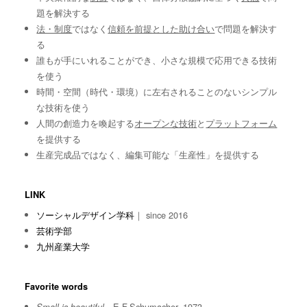
題を解決する
法・制度
ではなく
信頼を前提とした助け合い
で問題を解決す
る
誰もが手にいれることができ、小さな規模で応用できる技術
を使う
時間・空間（時代・環境）に左右されることのないシンプル
な技術を使う
人間の創造力を喚起する
オープンな技術
と
プラットフォーム
を提供する
生産完成品ではなく、編集可能な「生産性」を提供する
LINK
ソーシャルデザイン学科
｜ since 2016
芸術学部
九州産業大学
Favorite words
E.F.Schumacher, 1973