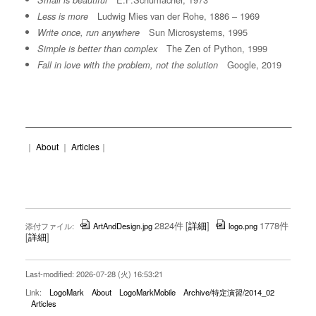
Small is beautiful
Ludwig Mies van der Rohe, 1886 – 1969
Less is more
Sun Microsystems, 1995
Write once, run anywhere
The Zen of Python, 1999
Simple is better than complex
Google, 2019
Fall in love with the problem, not the solution
｜
About
｜
Articles
｜
2824件
[
詳細
]
1778件
添付ファイル:
ArtAndDesign.jpg
logo.png
[
詳細
]
Last-modified: 2026-07-28 (火) 16:53:21
Link:
LogoMark
About
LogoMarkMobile
Archive/特定演習/2014_02
Articles