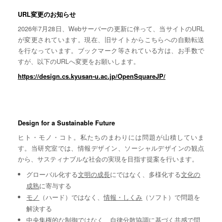
URL変更のお知らせ
2026年7月28日、Webサーバーの更新に伴って、当サイトのURL
が変更されています。現在、旧サイトからこちらへの自動転送
を行なっています。ブックマーク等されている方は、お手数で
すが、以下のURLへ変更をお願いします。
https://design.cs.kyusan-u.ac.jp/OpenSquareJP/
Design for a Sustainable Future
ヒト・モノ・コト。私たちのまわりには問題が山積していま
す。当研究室では、情報デザイン、ソーシャルデザインの観点
から、サスティナブルな社会の実現を目指す提案を行います。
グローバル化する
文明の成長
にではなく、多様化する
文化の
成熟
に寄与する
モノ
（ハード）ではなく、
情報・しくみ
（ソフト）で問題を
解決する
中央集権的な
制御
ではなく、自律分散協調に基づく
共感
で問