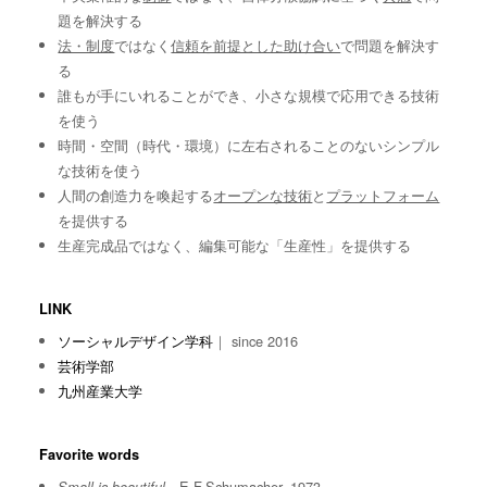
題を解決する
法・制度
ではなく
信頼を前提とした助け合い
で問題を解決す
る
誰もが手にいれることができ、小さな規模で応用できる技術
を使う
時間・空間（時代・環境）に左右されることのないシンプル
な技術を使う
人間の創造力を喚起する
オープンな技術
と
プラットフォーム
を提供する
生産完成品ではなく、編集可能な「生産性」を提供する
LINK
ソーシャルデザイン学科
｜ since 2016
芸術学部
九州産業大学
Favorite words
E.F.Schumacher, 1973