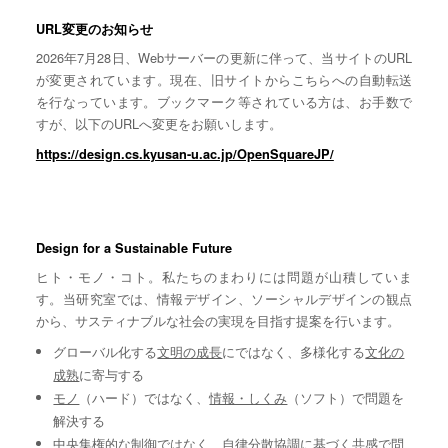
URL変更のお知らせ
2026年7月28日、Webサーバーの更新に伴って、当サイトのURL
が変更されています。現在、旧サイトからこちらへの自動転送
を行なっています。ブックマーク等されている方は、お手数で
すが、以下のURLへ変更をお願いします。
https://design.cs.kyusan-u.ac.jp/OpenSquareJP/
Design for a Sustainable Future
ヒト・モノ・コト。私たちのまわりには問題が山積していま
す。当研究室では、情報デザイン、ソーシャルデザインの観点
から、サスティナブルな社会の実現を目指す提案を行います。
グローバル化する
文明の成長
にではなく、多様化する
文化の
成熟
に寄与する
モノ
（ハード）ではなく、
情報・しくみ
（ソフト）で問題を
解決する
中央集権的な
制御
ではなく、自律分散協調に基づく
共感
で問