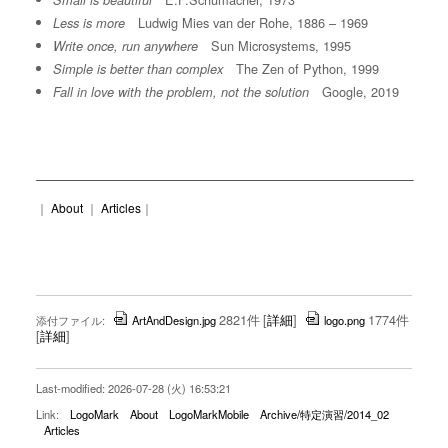
Small is beautiful
Ludwig Mies van der Rohe, 1886 – 1969
Less is more
Sun Microsystems, 1995
Write once, run anywhere
The Zen of Python, 1999
Simple is better than complex
Google, 2019
Fall in love with the problem, not the solution
｜
About
｜
Articles
｜
2821件
[
詳細
]
1774件
添付ファイル:
ArtAndDesign.jpg
logo.png
[
詳細
]
Last-modified: 2026-07-28 (火) 16:53:21
Link:
LogoMark
About
LogoMarkMobile
Archive/特定演習/2014_02
Articles