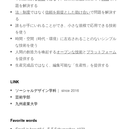
題を解決する
法・制度
ではなく
信頼を前提とした助け合い
で問題を解決す
る
誰もが手にいれることができ、小さな規模で応用できる技術
を使う
時間・空間（時代・環境）に左右されることのないシンプル
な技術を使う
人間の創造力を喚起する
オープンな技術
と
プラットフォーム
を提供する
生産完成品ではなく、編集可能な「生産性」を提供する
LINK
ソーシャルデザイン学科
｜ since 2016
芸術学部
九州産業大学
Favorite words
E.F.Schumacher, 1973