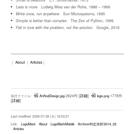
Small is beautiful
Ludwig Mies van der Rohe, 1886 – 1969
Less is more
Sun Microsystems, 1995
Write once, run anywhere
The Zen of Python, 1999
Simple is better than complex
Google, 2019
Fall in love with the problem, not the solution
｜
About
｜
Articles
｜
2824件
[
詳細
]
1778件
添付ファイル:
ArtAndDesign.jpg
logo.png
[
詳細
]
Last-modified: 2026-07-28 (火) 16:53:21
Link:
LogoMark
About
LogoMarkMobile
Archive/特定演習/2014_02
Articles