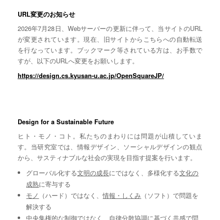
URL変更のお知らせ
2026年7月28日、Webサーバーの更新に伴って、当サイトのURL
が変更されています。現在、旧サイトからこちらへの自動転送
を行なっています。ブックマーク等されている方は、お手数で
すが、以下のURLへ変更をお願いします。
https://design.cs.kyusan-u.ac.jp/OpenSquareJP/
Design for a Sustainable Future
ヒト・モノ・コト。私たちのまわりには問題が山積していま
す。当研究室では、情報デザイン、ソーシャルデザインの観点
から、サスティナブルな社会の実現を目指す提案を行います。
グローバル化する
文明の成長
にではなく、多様化する
文化の
成熟
に寄与する
モノ
（ハード）ではなく、
情報・しくみ
（ソフト）で問題を
解決する
中央集権的な
制御
ではなく、自律分散協調に基づく
共感
で問