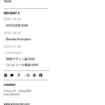
Tools
RECENT 5
2026-08-04
3DCG演習/2026
2026-08-03
Blender/Animation
2026-07-28
information
情報デザイン論/2026
コンピュータ概論/2026
｜
counter
online:19 today:889
total:384055
www.w3counter.com