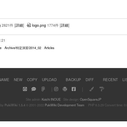
g
2821件
[
詳細
]
logo.png
1774件
[
詳細
]
3:21
e
Archive/特定演習/2014_02
Articles
NAME
NEW
COPY
UPLOAD
BACKUP
DIFF
RECENT
LI
｜
｜
Site admin:
Koichi INOUE
Site design:
OpenSquareJP
 by
PukiWiki 1.5.4
© 2001-2022
PukiWiki Development Team
PHP 8.3.29 Convert time: 0.