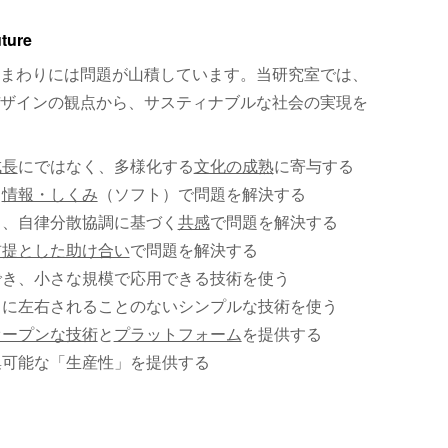
uture
まわりには問題が山積しています。当研究室では、
ザインの観点から、サスティナブルな社会の実現を
成長
にではなく、多様化する
文化の成熟
に寄与する
、
情報・しくみ
（ソフト）で問題を解決する
く、自律分散協調に基づく
共感
で問題を解決する
前提とした助け合い
で問題を解決する
でき、小さな規模で応用できる技術を使う
）に左右されることのないシンプルな技術を使う
オープンな技術
と
プラットフォーム
を提供する
集可能な「生産性」を提供する