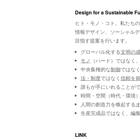
Design for a Sustainable F
ヒト・モノ・コト。私たちの
情報デザイン、ソーシャルデ
目指す提案を行います。
グローバル化する
文明の
モノ
（ハード）ではなく
中央集権的な
制御
ではな
法・制度
ではなく
信頼を
誰もが手にいれることが
時間・空間（時代・環境
人間の創造力を喚起する
生産完成品ではなく、編
LINK