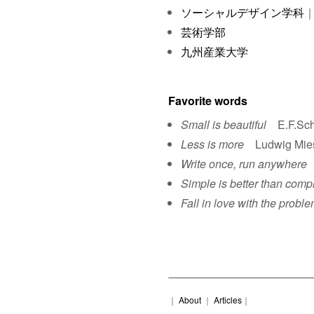
ソーシャルデザイン学科
｜
芸術学部
九州産業大学
Favorite words
Small is beautiful
E.F.Sch
Less is more
Ludwig Mies 
Write once, run anywhere
S
Simple is better than comp
Fall in love with the proble
｜
About
｜
Articles
｜