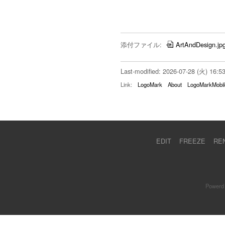
添付ファイル:
ArtAndDesign.jp
Last-modified: 2026-07-28 (火) 16:5
Link:
LogoMark
About
LogoMarkMobil
EDIT
FREEZE
RE
Powerd