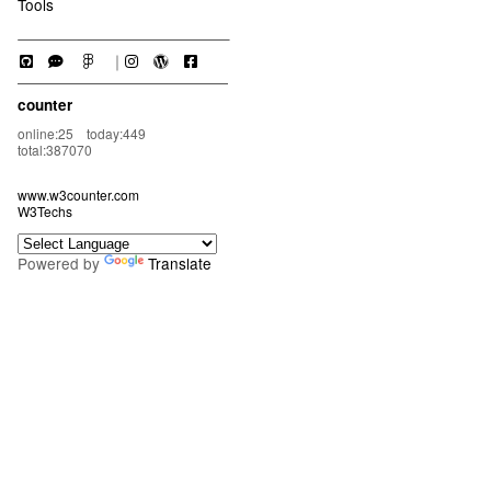
Tools
｜
counter
online:25 today:449
total:387070
www.w3counter.com
W3Techs
Powered by
Translate