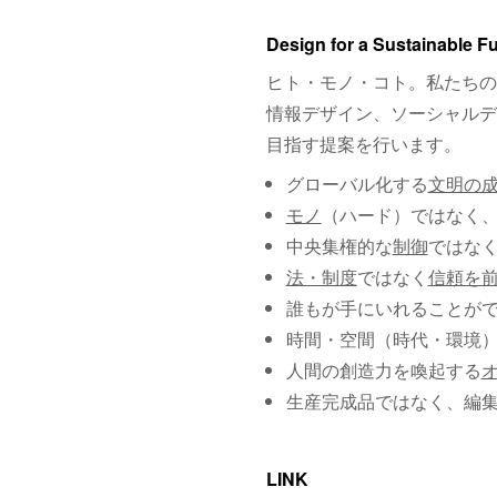
Design for a Sustainable F
ヒト・モノ・コト。私たちの
情報デザイン、ソーシャルデ
目指す提案を行います。
グローバル化する
文明の
モノ
（ハード）ではなく
中央集権的な
制御
ではな
法・制度
ではなく
信頼を
誰もが手にいれることが
時間・空間（時代・環境
人間の創造力を喚起する
生産完成品ではなく、編
LINK