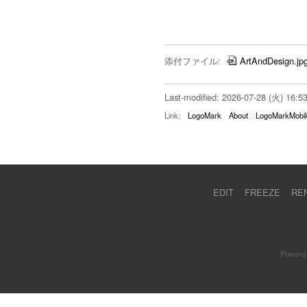
添付ファイル:
ArtAndDesign.jp
Last-modified: 2026-07-28 (火) 16:5
Link:
LogoMark
About
LogoMarkMobil
EDIT
FREEZE
RE
Powerd