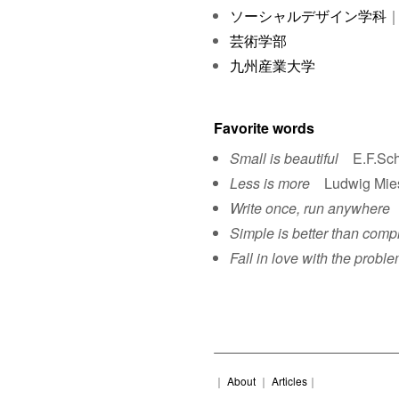
ソーシャルデザイン学科
｜
芸術学部
九州産業大学
Favorite words
Small is beautiful
E.F.Sch
Less is more
Ludwig Mies 
Write once, run anywhere
S
Simple is better than comp
Fall in love with the proble
｜
About
｜
Articles
｜