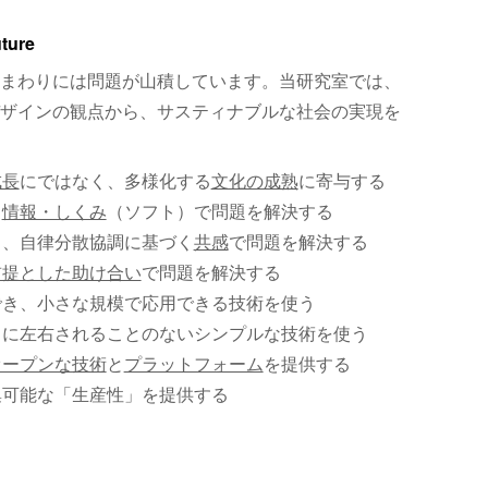
uture
まわりには問題が山積しています。当研究室では、
ザインの観点から、サスティナブルな社会の実現を
成長
にではなく、多様化する
文化の成熟
に寄与する
、
情報・しくみ
（ソフト）で問題を解決する
く、自律分散協調に基づく
共感
で問題を解決する
前提とした助け合い
で問題を解決する
でき、小さな規模で応用できる技術を使う
）に左右されることのないシンプルな技術を使う
オープンな技術
と
プラットフォーム
を提供する
集可能な「生産性」を提供する