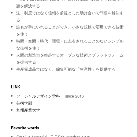
題を解決する
法・制度
ではなく
信頼を前提とした助け合い
で問題を解決す
る
誰もが手にいれることができ、小さな規模で応用できる技術
を使う
時間・空間（時代・環境）に左右されることのないシンプル
な技術を使う
人間の創造力を喚起する
オープンな技術
と
プラットフォーム
を提供する
生産完成品ではなく、編集可能な「生産性」を提供する
LINK
ソーシャルデザイン学科
｜ since 2016
芸術学部
九州産業大学
Favorite words
E.F.Schumacher, 1973