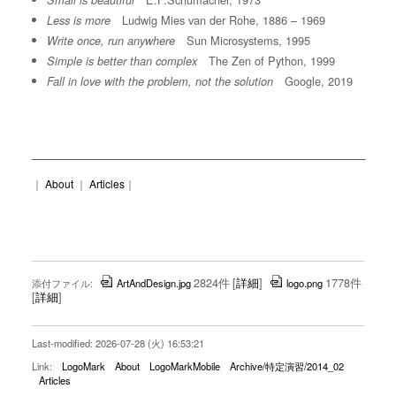
Small is beautiful
Ludwig Mies van der Rohe, 1886 – 1969
Less is more
Sun Microsystems, 1995
Write once, run anywhere
The Zen of Python, 1999
Simple is better than complex
Google, 2019
Fall in love with the problem, not the solution
｜
About
｜
Articles
｜
2824件
[
詳細
]
1778件
添付ファイル:
ArtAndDesign.jpg
logo.png
[
詳細
]
Last-modified: 2026-07-28 (火) 16:53:21
Link:
LogoMark
About
LogoMarkMobile
Archive/特定演習/2014_02
Articles