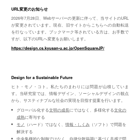
URL変更のお知らせ
2026年7月28日、Webサーバーの更新に伴って、当サイトのURL
が変更されています。現在、旧サイトからこちらへの自動転送
を行なっています。ブックマーク等されている方は、お手数で
すが、以下のURLへ変更をお願いします。
https://design.cs.kyusan-u.ac.jp/OpenSquareJP/
Design for a Sustainable Future
ヒト・モノ・コト。私たちのまわりには問題が山積していま
す。当研究室では、情報デザイン、ソーシャルデザインの観点
から、サスティナブルな社会の実現を目指す提案を行います。
グローバル化する
文明の成長
にではなく、多様化する
文化の
成熟
に寄与する
モノ
（ハード）ではなく、
情報・しくみ
（ソフト）で問題を
解決する
中央集権的な
制御
ではなく、自律分散協調に基づく
共感
で問