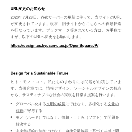
URL変更のお知らせ
2026年7月28日、Webサーバーの更新に伴って、当サイトのURL
が変更されています。現在、旧サイトからこちらへの自動転送
を行なっています。ブックマーク等されている方は、お手数で
すが、以下のURLへ変更をお願いします。
https://design.cs.kyusan-u.ac.jp/OpenSquareJP/
Design for a Sustainable Future
ヒト・モノ・コト。私たちのまわりには問題が山積していま
す。当研究室では、情報デザイン、ソーシャルデザインの観点
から、サスティナブルな社会の実現を目指す提案を行います。
グローバル化する
文明の成長
にではなく、多様化する
文化の
成熟
に寄与する
モノ
（ハード）ではなく、
情報・しくみ
（ソフト）で問題を
解決する
中央集権的な
制御
ではなく、自律分散協調に基づく
共感
で問