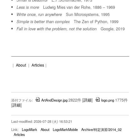
Small is beautiful
Ludwig Mies van der Rohe, 1886 – 1969
Less is more
Sun Microsystems, 1995
Write once, run anywhere
The Zen of Python, 1999
Simple is better than complex
Google, 2019
Fall in love with the problem, not the solution
｜
About
｜
Articles
｜
2822件
[
詳細
]
1775件
添付ファイル:
ArtAndDesign.jpg
logo.png
[
詳細
]
Last-modified: 2026-07-28 (火) 16:53:21
Link:
LogoMark
About
LogoMarkMobile
Archive/特定演習/2014_02
Articles