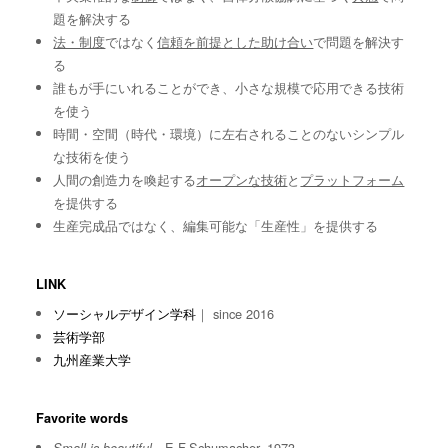
題を解決する
法・制度
ではなく
信頼を前提とした助け合い
で問題を解決す
る
誰もが手にいれることができ、小さな規模で応用できる技術
を使う
時間・空間（時代・環境）に左右されることのないシンプル
な技術を使う
人間の創造力を喚起する
オープンな技術
と
プラットフォーム
を提供する
生産完成品ではなく、編集可能な「生産性」を提供する
LINK
ソーシャルデザイン学科
｜ since 2016
芸術学部
九州産業大学
Favorite words
E.F.Schumacher, 1973