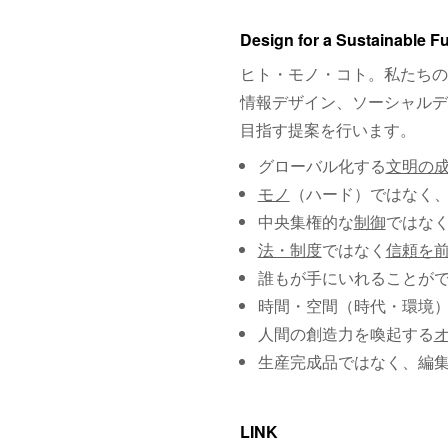
Design for a Sustainable F
ヒト・モノ・コト。私たちの
情報デザイン、ソーシャルデ
目指す提案を行います。
グローバル化する
文明の
モノ
（ハード）ではなく
中央集権的な
制御
ではな
法・制度
ではなく
信頼を
誰もが手にいれることが
時間・空間（時代・環境
人間の創造力を喚起する
生産完成品ではなく、編
LINK