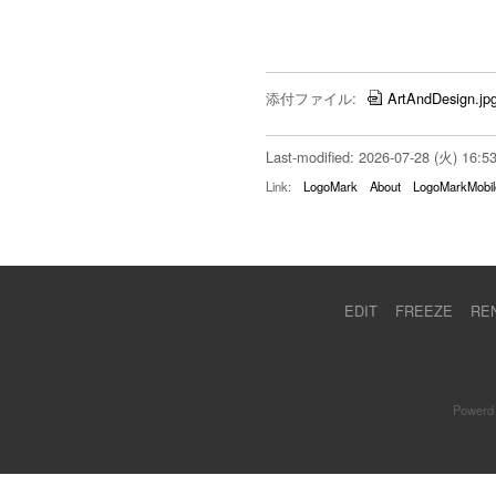
添付ファイル:
ArtAndDesign.jp
Last-modified: 2026-07-28 (火) 16:5
Link:
LogoMark
About
LogoMarkMobil
EDIT
FREEZE
RE
Powerd