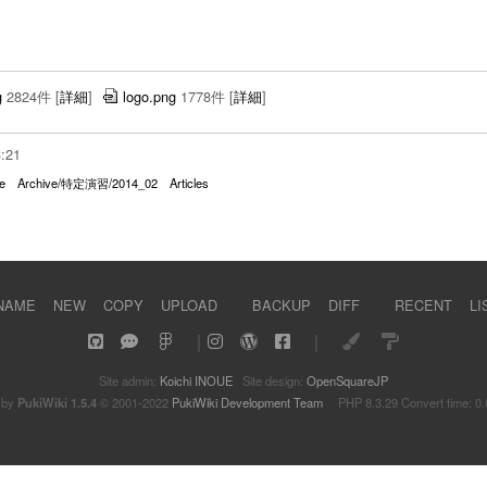
g
2824件
[
詳細
]
logo.png
1778件
[
詳細
]
3:21
e
Archive/特定演習/2014_02
Articles
NAME
NEW
COPY
UPLOAD
BACKUP
DIFF
RECENT
LI
｜
｜
Site admin:
Koichi INOUE
Site design:
OpenSquareJP
 by
PukiWiki 1.5.4
© 2001-2022
PukiWiki Development Team
PHP 8.3.29 Convert time: 0.