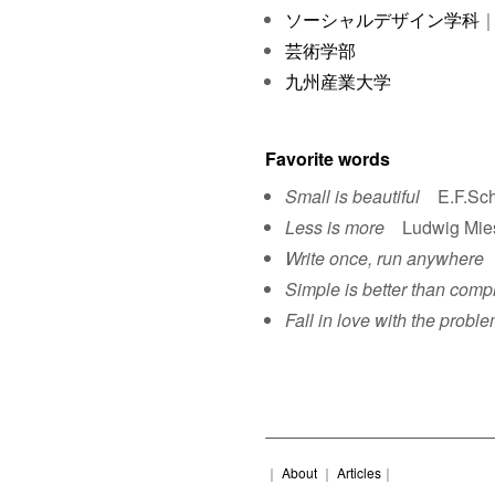
ソーシャルデザイン学科
｜
芸術学部
九州産業大学
Favorite words
Small is beautiful
E.F.Sch
Less is more
Ludwig Mies 
Write once, run anywhere
S
Simple is better than comp
Fall in love with the proble
｜
About
｜
Articles
｜