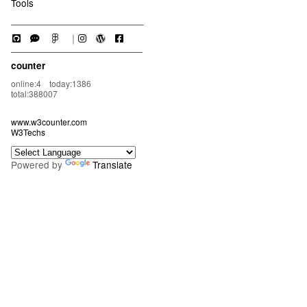
Tools
｜
counter
online:4 today:1386
total:388007
www.w3counter.com
W3Techs
Powered by
Translate