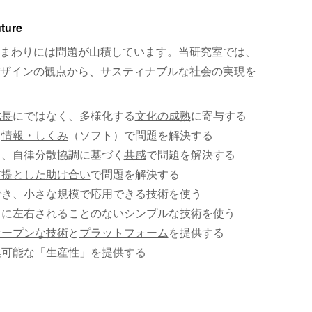
uture
まわりには問題が山積しています。当研究室では、
ザインの観点から、サスティナブルな社会の実現を
成長
にではなく、多様化する
文化の成熟
に寄与する
、
情報・しくみ
（ソフト）で問題を解決する
く、自律分散協調に基づく
共感
で問題を解決する
前提とした助け合い
で問題を解決する
でき、小さな規模で応用できる技術を使う
）に左右されることのないシンプルな技術を使う
オープンな技術
と
プラットフォーム
を提供する
集可能な「生産性」を提供する