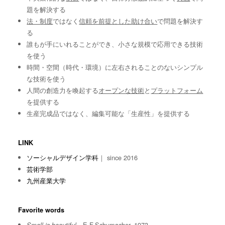
題を解決する
法・制度
ではなく
信頼を前提とした助け合い
で問題を解決す
る
誰もが手にいれることができ、小さな規模で応用できる技術
を使う
時間・空間（時代・環境）に左右されることのないシンプル
な技術を使う
人間の創造力を喚起する
オープンな技術
と
プラットフォーム
を提供する
生産完成品ではなく、編集可能な「生産性」を提供する
LINK
ソーシャルデザイン学科
｜ since 2016
芸術学部
九州産業大学
Favorite words
E.F.Schumacher, 1973