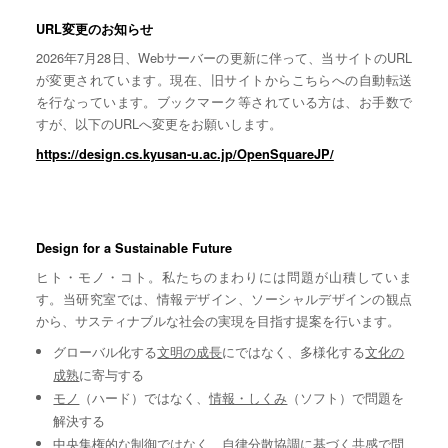
URL変更のお知らせ
2026年7月28日、Webサーバーの更新に伴って、当サイトのURL
が変更されています。現在、旧サイトからこちらへの自動転送
を行なっています。ブックマーク等されている方は、お手数で
すが、以下のURLへ変更をお願いします。
https://design.cs.kyusan-u.ac.jp/OpenSquareJP/
Design for a Sustainable Future
ヒト・モノ・コト。私たちのまわりには問題が山積していま
す。当研究室では、情報デザイン、ソーシャルデザインの観点
から、サスティナブルな社会の実現を目指す提案を行います。
グローバル化する
文明の成長
にではなく、多様化する
文化の
成熟
に寄与する
モノ
（ハード）ではなく、
情報・しくみ
（ソフト）で問題を
解決する
中央集権的な
制御
ではなく、自律分散協調に基づく
共感
で問