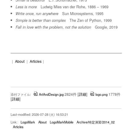
Small is beautiful
Ludwig Mies van der Rohe, 1886 – 1969
Less is more
Sun Microsystems, 1995
Write once, run anywhere
The Zen of Python, 1999
Simple is better than complex
Google, 2019
Fall in love with the problem, not the solution
｜
About
｜
Articles
｜
2824件
[
詳細
]
1778件
添付ファイル:
ArtAndDesign.jpg
logo.png
[
詳細
]
Last-modified: 2026-07-28 (火) 16:53:21
Link:
LogoMark
About
LogoMarkMobile
Archive/特定演習/2014_02
Articles