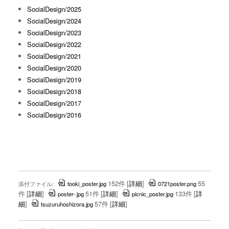
SocialDesign/2025
SocialDesign/2024
SocialDesign/2023
SocialDesign/2022
SocialDesign/2021
SocialDesign/2020
SocialDesign/2019
SocialDesign/2018
SocialDesign/2017
SocialDesign/2016
152件
[
詳細
]
55
添付ファイル:
tooki_poster.jpg
0721poster.png
件
[
詳細
]
51件
[
詳細
]
133件
[
詳
poster-.jpg
picnic_poster.jpg
細
]
57件
[
詳細
]
tsuzuruhoshizora.jpg