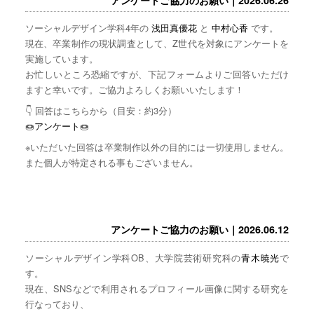
ソーシャルデザイン学科4年の
浅田真優花
と
中村心香
です。
現在、卒業制作の現状調査として、Z世代を対象にアンケートを
実施しています。
お忙しいところ恐縮ですが、下記フォームよりご回答いただけ
ますと幸いです。ご協力よろしくお願いいたします！
👇 回答はこちらから（目安：約3分）
🍩
アンケート
🍩
※いただいた回答は卒業制作以外の目的には一切使用しません。
また個人が特定される事もございません。
アンケートご協力のお願い｜2026.06.12
ソーシャルデザイン学科OB、大学院芸術研究科の
青木暁光
で
す。
現在、SNSなどで利用されるプロフィール画像に関する研究を
行なっており、