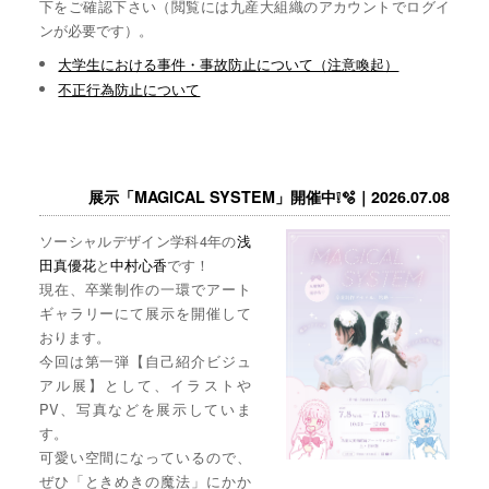
下をご確認下さい（閲覧には九産大組織のアカウントでログイ
ンが必要です）。
大学生における事件・事故防止について（注意喚起）
不正行為防止について
展示「MAGICAL SYSTEM」開催中❕🫧｜2026.07.08
ソーシャルデザイン学科4年の
浅
田真優花
と
中村心香
です！
現在、卒業制作の一環でアート
ギャラリーにて展示を開催して
おります。
今回は第一弾【自己紹介ビジュ
アル展】として、イラストや
PV、写真などを展示していま
す。
可愛い空間になっているので、
ぜひ「ときめきの魔法」にかか