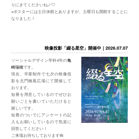
りにきてくださいね🪄🤍
※ポスターには土日休館とありますが、土曜日も開館することに
なりました！
映像投影「綴る星空」開催中｜2026.07.07
ソーシャルデザイン学科4年の
亀
崎瑞穂
です。
現在、卒業制作で七夕の映像投
影を北門楠風広場にて開催して
おります。
短冊を用意しているのでぜひお
願いごとを書いていただけると
嬉しいです。
短冊のついでにアンケートの記
入もお願いしているので気楽に
回答してください！
ご来場お待ちしております🎋