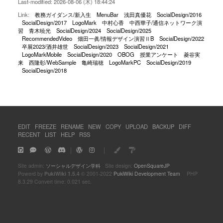
Last-modified: 2026-08-06 (木) 18:44:24
Link:
教務ガイダンス/新入生
MenuBar
浅田真優花
SocialDesign/2016
SocialDesign/2017
LogoMark
中村心香
中西華子/通信ネットワーク演
習
青木暁光
SocialDesign/2024
SocialDesign/2025
RecommendedVideo
畑田一眞/情報デザイン演習ⅡB
SocialDesign/2022
卒展2023/酒井雄世
SocialDesign/2023
SocialDesign/2021
LogoMarkMobile
SocialDesign/2020
OBOG
授業アンケート
菱谷実
来
西隆彰/WebSample
亀崎瑞穂
LogoMarkPC
SocialDesign/2019
SocialDesign/2018
EDIT
FREEZE
RENAME
NEW
COPY
UPLOAD
BACKUP
DIFF
RECENT
LIST
HELP
RSS
｜
｜
Site admin:
ソーシャルデザイン学科
Site design:
OpenSquareJP
Powerd by
PukiWiki 1.5.4
© 2001-2022
PukiWiki Development Team
PHP
8.3.29 Convert time: 0.021 sec.