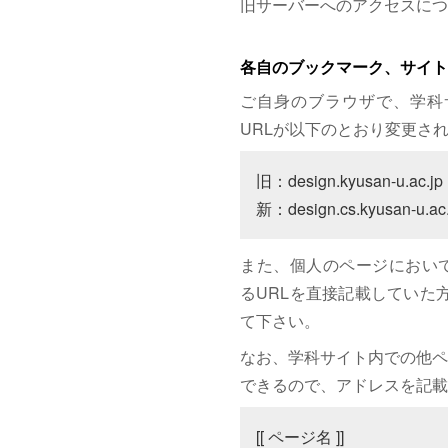
旧サーバーへのアクセスにつ
各自のブックマーク、サイト
ご自身のブラウザで、学科
URLが以下のとおり変更さ
旧：design.kyusan-u.ac.jp

新：design.cs.kyusan-u.ac.
また、個人のページにおいて、サイト
るURLを直接記載していた方は
て下さい。
なお、学科サイト内での他ペ
できるので、アドレスを記載
[[ ページ名 ]]