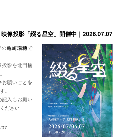
映像投影「綴る星空」開催中｜2026.07.07
年の
亀崎瑞穂
で
像投影を北門楠
。
ひお願いごとを
す。
の記入もお願い
ください！
/07