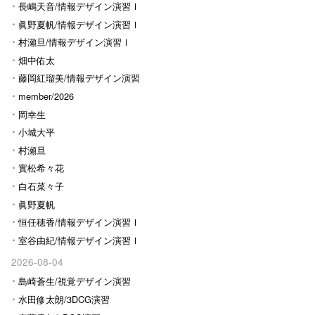
長嶋天音/情報デザイン演習Ⅰ
眞野夏帆/情報デザイン演習Ⅰ
村瀬旦/情報デザイン演習Ⅰ
畑中佑太
藤岡紅瑠美/情報デザイン演習
Ⅰ
member/2026
岡幸生
小城大平
村瀬旦
實松希々花
白石菜々子
眞野夏帆
恒任穂香/情報デザイン演習Ⅰ
室谷由紀/情報デザイン演習Ⅰ
2026-08-04
島崎蒼生/視覚デザイン演習
水田修太朗/3DCG演習