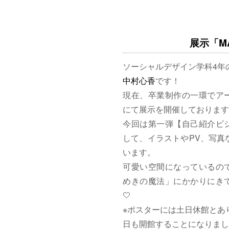
展示「MAG
ソーシャルデザイン学科4年
中村心香
です！
現在、卒業制作の一環でア
にて展示を開催しております
今回は第一弾【自己紹介ビ
して、イラストやPV、写真
います。
可愛い空間になっているの
めきの魔法」にかかりにきて
🤍
※ポスターには土日休館とあ
日も開館することになりまし