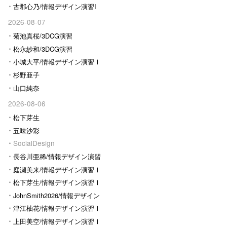
古郡心乃/情報デザイン演習I
2026-08-07
菊池真桜/3DCG演習
松永紗和/3DCG演習
小城大平/情報デザイン演習Ⅰ
杉野亜子
山口純奈
2026-08-06
松下芽生
五味沙彩
SocialDesign
長谷川亜稀/情報デザイン演習
Ⅰ
庭瀬美来/情報デザイン演習Ⅰ
松下芽生/情報デザイン演習Ⅰ
JohnSmith2026/情報デザイン
演習I
津江柚花/情報デザイン演習Ⅰ
上田美空/情報デザイン演習Ⅰ