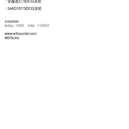
安藤貴仁/3DCG演習
24AD157/3DCG演習
counter
today : 1650
total : 116552
www.w3counter.com
W3Techs