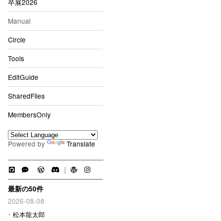
卒展2026
Manual
Circle
Tools
EditGuide
SharedFiles
MembersOnly
Powered by
Translate
｜
最新の50件
2026-08-08
松本龍太郎