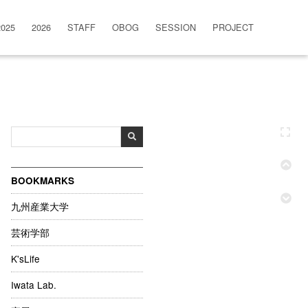
2025
2026
STAFF
OBOG
SESSION
PROJECT
BOOKMARKS
九州産業大学
芸術学部
K'sLife
Iwata Lab.