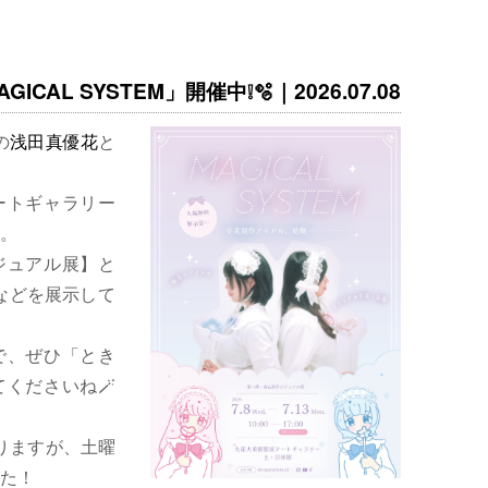
ICAL SYSTEM」開催中❕🫧｜2026.07.08
の
浅田真優花
と
ートギャラリー
。
ジュアル展】と
などを展示して
で、ぜひ「とき
くださいね🪄
りますが、土曜
た！