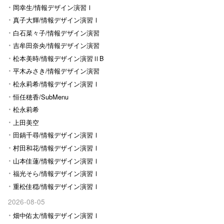
岡幸生/情報デザイン演習Ⅰ
真子大輝/情報デザイン演習Ⅰ
白石菜々子/情報デザイン演習
Ⅰ
吉牟田奈央/情報デザイン演習
Ⅰ
松本美時/情報デザイン演習ⅡB
平木みさき/情報デザイン演習
Ⅰ
松永莉希/情報デザイン演習Ⅰ
恒任穂香/SubMenu
松永莉希
上田美空
田鍋千尋/情報デザイン演習Ⅰ
村田和花/情報デザイン演習Ⅰ
山本佳蓮/情報デザイン演習Ⅰ
福光そら/情報デザイン演習Ⅰ
重松佳穏/情報デザイン演習Ⅰ
2026-08-05
畑中佑太/情報デザイン演習Ⅰ