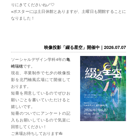
りにきてくださいね🪄🤍
※ポスターには土日休館とありますが、土曜日も開館することに
なりました！
映像投影「綴る星空」開催中｜2026.07.07
ソーシャルデザイン学科4年の
亀
崎瑞穂
です。
現在、卒業制作で七夕の映像投
影を北門楠風広場にて開催して
おります。
短冊を用意しているのでぜひお
願いごとを書いていただけると
嬉しいです。
短冊のついでにアンケートの記
入もお願いしているので気楽に
回答してください！
ご来場お待ちしております🎋