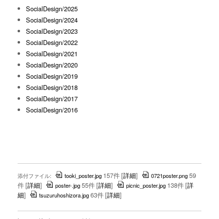
SocialDesign/2025
SocialDesign/2024
SocialDesign/2023
SocialDesign/2022
SocialDesign/2021
SocialDesign/2020
SocialDesign/2019
SocialDesign/2018
SocialDesign/2017
SocialDesign/2016
157件
[
詳細
]
59
添付ファイル:
tooki_poster.jpg
0721poster.png
件
[
詳細
]
55件
[
詳細
]
138件
[
詳
poster-.jpg
picnic_poster.jpg
細
]
63件
[
詳細
]
tsuzuruhoshizora.jpg