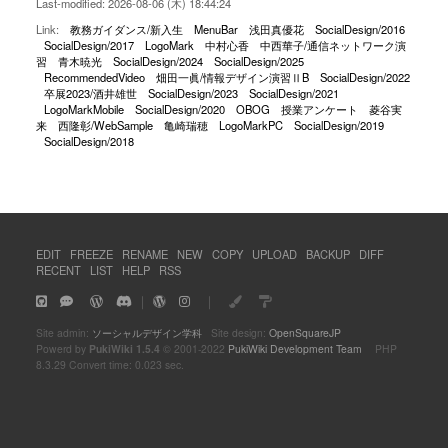
Last-modified: 2026-08-06 (木) 18:44:24
Link:
教務ガイダンス/新入生
MenuBar
浅田真優花
SocialDesign/2016
SocialDesign/2017
LogoMark
中村心香
中西華子/通信ネットワーク演
習
青木暁光
SocialDesign/2024
SocialDesign/2025
RecommendedVideo
畑田一眞/情報デザイン演習ⅡB
SocialDesign/2022
卒展2023/酒井雄世
SocialDesign/2023
SocialDesign/2021
LogoMarkMobile
SocialDesign/2020
OBOG
授業アンケート
菱谷実
来
西隆彰/WebSample
亀崎瑞穂
LogoMarkPC
SocialDesign/2019
SocialDesign/2018
EDIT
FREEZE
RENAME
NEW
COPY
UPLOAD
BACKUP
DIFF
RECENT
LIST
HELP
RSS
｜
｜
Site admin:
ソーシャルデザイン学科
Site design:
OpenSquareJP
Powerd by
PukiWiki 1.5.4
© 2001-2022
PukiWiki Development Team
PHP
8.3.29 Convert time: 0.023 sec.