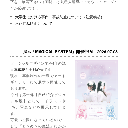
下をご確認下さい（閲覧には九産大組織のアカウントでログイ
ンが必要です）。
大学生における事件・事故防止について（注意喚起）
不正行為防止について
展示「MAGICAL SYSTEM」開催中❕🫧｜2026.07.08
ソーシャルデザイン学科4年の
浅
田真優花
と
中村心香
です！
現在、卒業制作の一環でアート
ギャラリーにて展示を開催して
おります。
今回は第一弾【自己紹介ビジュ
アル展】として、イラストや
PV、写真などを展示していま
す。
可愛い空間になっているので、
ぜひ「ときめきの魔法」にかか