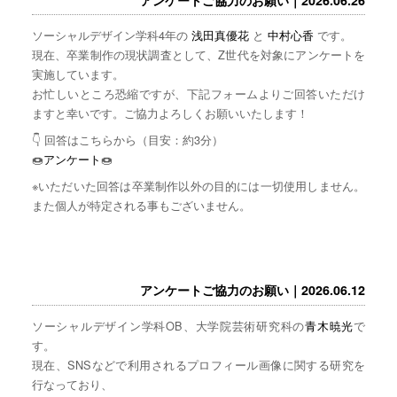
ソーシャルデザイン学科4年の
浅田真優花
と
中村心香
です。
現在、卒業制作の現状調査として、Z世代を対象にアンケートを
実施しています。
お忙しいところ恐縮ですが、下記フォームよりご回答いただけ
ますと幸いです。ご協力よろしくお願いいたします！
👇 回答はこちらから（目安：約3分）
🍩
アンケート
🍩
※いただいた回答は卒業制作以外の目的には一切使用しません。
また個人が特定される事もございません。
アンケートご協力のお願い｜2026.06.12
ソーシャルデザイン学科OB、大学院芸術研究科の
青木暁光
で
す。
現在、SNSなどで利用されるプロフィール画像に関する研究を
行なっており、