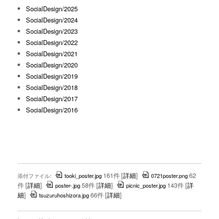
SocialDesign/2025
SocialDesign/2024
SocialDesign/2023
SocialDesign/2022
SocialDesign/2021
SocialDesign/2020
SocialDesign/2019
SocialDesign/2018
SocialDesign/2017
SocialDesign/2016
161件
[
詳細
]
62
添付ファイル:
tooki_poster.jpg
0721poster.png
件
[
詳細
]
58件
[
詳細
]
143件
[
詳
poster-.jpg
picnic_poster.jpg
細
]
66件
[
詳細
]
tsuzuruhoshizora.jpg