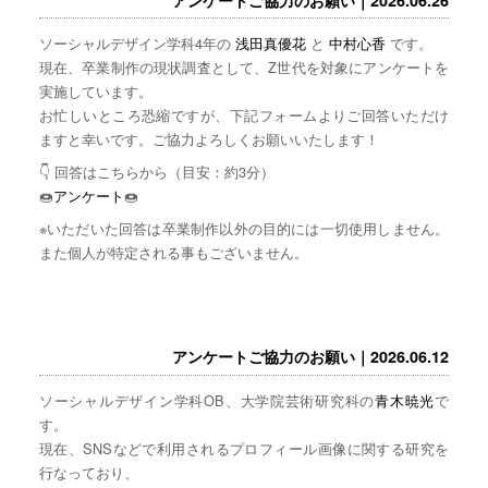
ソーシャルデザイン学科4年の
浅田真優花
と
中村心香
です。
現在、卒業制作の現状調査として、Z世代を対象にアンケートを
実施しています。
お忙しいところ恐縮ですが、下記フォームよりご回答いただけ
ますと幸いです。ご協力よろしくお願いいたします！
👇 回答はこちらから（目安：約3分）
🍩
アンケート
🍩
※いただいた回答は卒業制作以外の目的には一切使用しません。
また個人が特定される事もございません。
アンケートご協力のお願い｜2026.06.12
ソーシャルデザイン学科OB、大学院芸術研究科の
青木暁光
で
す。
現在、SNSなどで利用されるプロフィール画像に関する研究を
行なっており、