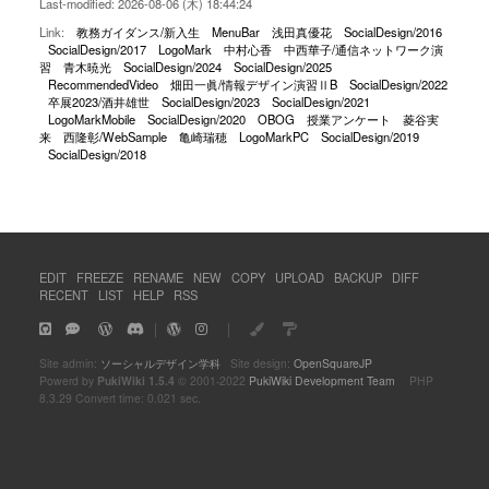
Last-modified: 2026-08-06 (木) 18:44:24
Link:
教務ガイダンス/新入生
MenuBar
浅田真優花
SocialDesign/2016
SocialDesign/2017
LogoMark
中村心香
中西華子/通信ネットワーク演
習
青木暁光
SocialDesign/2024
SocialDesign/2025
RecommendedVideo
畑田一眞/情報デザイン演習ⅡB
SocialDesign/2022
卒展2023/酒井雄世
SocialDesign/2023
SocialDesign/2021
LogoMarkMobile
SocialDesign/2020
OBOG
授業アンケート
菱谷実
来
西隆彰/WebSample
亀崎瑞穂
LogoMarkPC
SocialDesign/2019
SocialDesign/2018
EDIT
FREEZE
RENAME
NEW
COPY
UPLOAD
BACKUP
DIFF
RECENT
LIST
HELP
RSS
｜
｜
Site admin:
ソーシャルデザイン学科
Site design:
OpenSquareJP
Powerd by
PukiWiki 1.5.4
© 2001-2022
PukiWiki Development Team
PHP
8.3.29 Convert time: 0.021 sec.