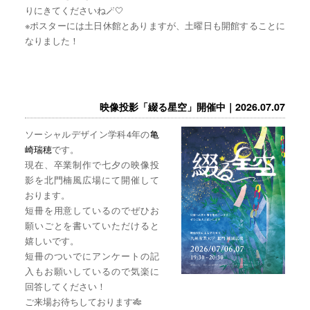
りにきてくださいね🪄🤍
※ポスターには土日休館とありますが、土曜日も開館することに
なりました！
映像投影「綴る星空」開催中｜2026.07.07
ソーシャルデザイン学科4年の
亀
崎瑞穂
です。
現在、卒業制作で七夕の映像投
影を北門楠風広場にて開催して
おります。
短冊を用意しているのでぜひお
願いごとを書いていただけると
嬉しいです。
短冊のついでにアンケートの記
入もお願いしているので気楽に
回答してください！
ご来場お待ちしております🎋