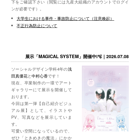
下をご確認下さい（閲覧には九産大組織のアカウントでログイ
ンが必要です）。
大学生における事件・事故防止について（注意喚起）
不正行為防止について
展示「MAGICAL SYSTEM」開催中❕🫧｜2026.07.08
ソーシャルデザイン学科4年の
浅
田真優花
と
中村心香
です！
現在、卒業制作の一環でアート
ギャラリーにて展示を開催して
おります。
今回は第一弾【自己紹介ビジュ
アル展】として、イラストや
PV、写真などを展示していま
す。
可愛い空間になっているので、
ぜひ「ときめきの魔法」にかか