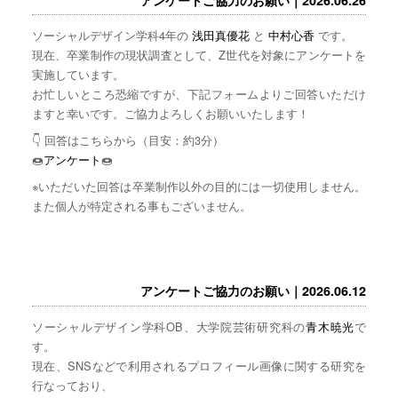
ソーシャルデザイン学科4年の
浅田真優花
と
中村心香
です。
現在、卒業制作の現状調査として、Z世代を対象にアンケートを
実施しています。
お忙しいところ恐縮ですが、下記フォームよりご回答いただけ
ますと幸いです。ご協力よろしくお願いいたします！
👇 回答はこちらから（目安：約3分）
🍩
アンケート
🍩
※いただいた回答は卒業制作以外の目的には一切使用しません。
また個人が特定される事もございません。
アンケートご協力のお願い｜2026.06.12
ソーシャルデザイン学科OB、大学院芸術研究科の
青木暁光
で
す。
現在、SNSなどで利用されるプロフィール画像に関する研究を
行なっており、