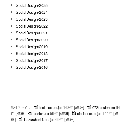
SocialDesign/2025
SocialDesign/2024
SocialDesign/2023
SocialDesign/2022
SocialDesign/2021
SocialDesign/2020
SocialDesign/2019
SocialDesign/2018
SocialDesign/2017
SocialDesign/2016
162件
[
詳細
]
64
添付ファイル:
tooki_poster.jpg
0721poster.png
件
[
詳細
]
59件
[
詳細
]
144件
[
詳
poster-.jpg
picnic_poster.jpg
細
]
69件
[
詳細
]
tsuzuruhoshizora.jpg