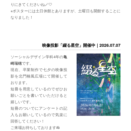
りにきてくださいね🪄🤍
※ポスターには土日休館とありますが、土曜日も開館することに
なりました！
映像投影「綴る星空」開催中｜2026.07.07
ソーシャルデザイン学科4年の
亀
崎瑞穂
です。
現在、卒業制作で七夕の映像投
影を北門楠風広場にて開催して
おります。
短冊を用意しているのでぜひお
願いごとを書いていただけると
嬉しいです。
短冊のついでにアンケートの記
入もお願いしているので気楽に
回答してください！
ご来場お待ちしております🎋