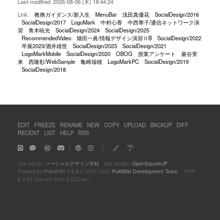
Last-modified: 2026-08-06 (木) 18:44:24
Link:
教務ガイダンス/新入生
MenuBar
浅田真優花
SocialDesign/2016
SocialDesign/2017
LogoMark
中村心香
中西華子/通信ネットワーク演
習
青木暁光
SocialDesign/2024
SocialDesign/2025
RecommendedVideo
畑田一眞/情報デザイン演習ⅡB
SocialDesign/2022
卒展2023/酒井雄世
SocialDesign/2023
SocialDesign/2021
LogoMarkMobile
SocialDesign/2020
OBOG
授業アンケート
菱谷実
来
西隆彰/WebSample
亀崎瑞穂
LogoMarkPC
SocialDesign/2019
SocialDesign/2018
EDIT
FREEZE
RENAME
NEW
COPY
UPLOAD
BACKUP
DIFF
RECENT
LIST
HELP
RSS
｜
｜
Site admin:
ソーシャルデザイン学科
Site design:
OpenSquareJP
Powerd by
PukiWiki 1.5.4
© 2001-2022
PukiWiki Development Team
PHP
8.3.29 Convert time: 0.022 sec.