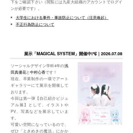
下をご確認下さい（閲覧には九産大組織のアカウントでログイ
ンが必要です）。
大学生における事件・事故防止について（注意喚起）
不正行為防止について
展示「MAGICAL SYSTEM」開催中❕🫧｜2026.07.08
ソーシャルデザイン学科4年の
浅
田真優花
と
中村心香
です！
現在、卒業制作の一環でアート
ギャラリーにて展示を開催して
おります。
今回は第一弾【自己紹介ビジュ
アル展】として、イラストや
PV、写真などを展示していま
す。
可愛い空間になっているので、
ぜひ「ときめきの魔法」にかか