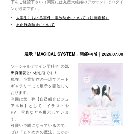
下をご確認下さい（閲覧には九産大組織のアカウントでログイ
ンが必要です）。
大学生における事件・事故防止について（注意喚起）
不正行為防止について
展示「MAGICAL SYSTEM」開催中❕🫧｜2026.07.08
ソーシャルデザイン学科4年の
浅
田真優花
と
中村心香
です！
現在、卒業制作の一環でアート
ギャラリーにて展示を開催して
おります。
今回は第一弾【自己紹介ビジュ
アル展】として、イラストや
PV、写真などを展示していま
す。
可愛い空間になっているので、
ぜひ「ときめきの魔法」にかか