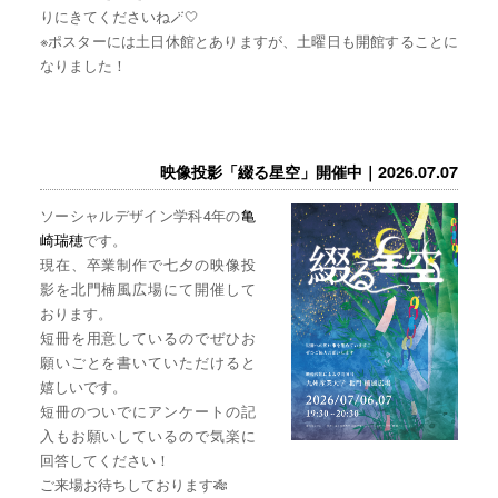
りにきてくださいね🪄🤍
※ポスターには土日休館とありますが、土曜日も開館することに
なりました！
映像投影「綴る星空」開催中｜2026.07.07
ソーシャルデザイン学科4年の
亀
崎瑞穂
です。
現在、卒業制作で七夕の映像投
影を北門楠風広場にて開催して
おります。
短冊を用意しているのでぜひお
願いごとを書いていただけると
嬉しいです。
短冊のついでにアンケートの記
入もお願いしているので気楽に
回答してください！
ご来場お待ちしております🎋