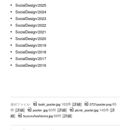
SocialDesign/2025
SocialDesign/2024
SocialDesign/2023
SocialDesign/2022
SocialDesign/2021
SocialDesign/2020
SocialDesign/2019
SocialDesign/2018
SocialDesign/2017
SocialDesign/2016
163件
[
詳細
]
65
添付ファイル:
tooki_poster.jpg
0721poster.png
件
[
詳細
]
60件
[
詳細
]
145件
[
詳
poster-.jpg
picnic_poster.jpg
細
]
69件
[
詳細
]
tsuzuruhoshizora.jpg