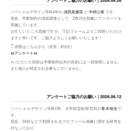
ソーシャルデザイン学科4年の
浅田真優花
と
中村心香
です。
現在、卒業制作の現状調査として、Z世代を対象にアンケートを
実施しています。
お忙しいところ恐縮ですが、下記フォームよりご回答いただけ
ますと幸いです。ご協力よろしくお願いいたします！
👇 回答はこちらから（目安：約3分）
🍩
アンケート
🍩
※いただいた回答は卒業制作以外の目的には一切使用しません。
また個人が特定される事もございません。
アンケートご協力のお願い｜2026.06.12
ソーシャルデザイン学科OB、大学院芸術研究科の
青木暁光
で
す。
現在、SNSなどで利用されるプロフィール画像に関する研究を
行なっており、