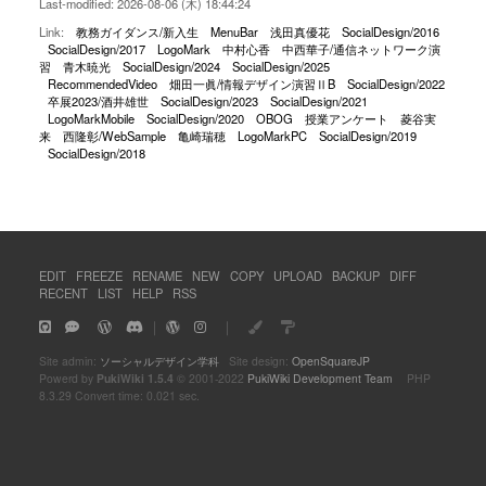
Last-modified: 2026-08-06 (木) 18:44:24
Link:
教務ガイダンス/新入生
MenuBar
浅田真優花
SocialDesign/2016
SocialDesign/2017
LogoMark
中村心香
中西華子/通信ネットワーク演
習
青木暁光
SocialDesign/2024
SocialDesign/2025
RecommendedVideo
畑田一眞/情報デザイン演習ⅡB
SocialDesign/2022
卒展2023/酒井雄世
SocialDesign/2023
SocialDesign/2021
LogoMarkMobile
SocialDesign/2020
OBOG
授業アンケート
菱谷実
来
西隆彰/WebSample
亀崎瑞穂
LogoMarkPC
SocialDesign/2019
SocialDesign/2018
EDIT
FREEZE
RENAME
NEW
COPY
UPLOAD
BACKUP
DIFF
RECENT
LIST
HELP
RSS
｜
｜
Site admin:
ソーシャルデザイン学科
Site design:
OpenSquareJP
Powerd by
PukiWiki 1.5.4
© 2001-2022
PukiWiki Development Team
PHP
8.3.29 Convert time: 0.021 sec.