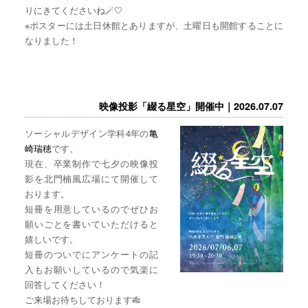
りにきてくださいね🪄🤍
※ポスターには土日休館とありますが、土曜日も開館することに
なりました！
映像投影「綴る星空」開催中｜2026.07.07
ソーシャルデザイン学科4年の
亀
崎瑞穂
です。
現在、卒業制作で七夕の映像投
影を北門楠風広場にて開催して
おります。
短冊を用意しているのでぜひお
願いごとを書いていただけると
嬉しいです。
短冊のついでにアンケートの記
入もお願いしているので気楽に
回答してください！
ご来場お待ちしております🎋