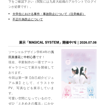
下をご確認下さい（閲覧には九産大組織のアカウントでログイ
ンが必要です）。
大学生における事件・事故防止について（注意喚起）
不正行為防止について
展示「MAGICAL SYSTEM」開催中❕🫧｜2026.07.08
ソーシャルデザイン学科4年の
浅
田真優花
と
中村心香
です！
現在、卒業制作の一環でアート
ギャラリーにて展示を開催して
おります。
今回は第一弾【自己紹介ビジュ
アル展】として、イラストや
PV、写真などを展示していま
す。
可愛い空間になっているので、
ぜひ「ときめきの魔法」にかか