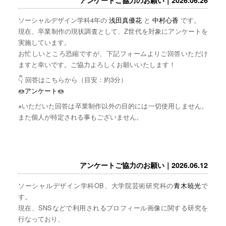
ソーシャルデザイン学科4年の
浅田真優花
と
中村心香
です。
現在、卒業制作の現状調査として、Z世代を対象にアンケートを
実施しています。
お忙しいところ恐縮ですが、下記フォームよりご回答いただけ
ますと幸いです。ご協力よろしくお願いいたします！
👇 回答はこちらから（目安：約3分）
🍩
アンケート
🍩
※いただいた回答は卒業制作以外の目的には一切使用しません。
また個人が特定される事もございません。
アンケートご協力のお願い｜2026.06.12
ソーシャルデザイン学科OB、大学院芸術研究科の
青木暁光
で
す。
現在、SNSなどで利用されるプロフィール画像に関する研究を
行なっており、