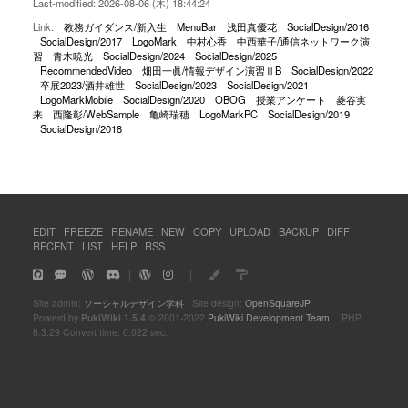
Last-modified: 2026-08-06 (木) 18:44:24
Link:
教務ガイダンス/新入生
MenuBar
浅田真優花
SocialDesign/2016
SocialDesign/2017
LogoMark
中村心香
中西華子/通信ネットワーク演
習
青木暁光
SocialDesign/2024
SocialDesign/2025
RecommendedVideo
畑田一眞/情報デザイン演習ⅡB
SocialDesign/2022
卒展2023/酒井雄世
SocialDesign/2023
SocialDesign/2021
LogoMarkMobile
SocialDesign/2020
OBOG
授業アンケート
菱谷実
来
西隆彰/WebSample
亀崎瑞穂
LogoMarkPC
SocialDesign/2019
SocialDesign/2018
EDIT
FREEZE
RENAME
NEW
COPY
UPLOAD
BACKUP
DIFF
RECENT
LIST
HELP
RSS
｜
｜
Site admin:
ソーシャルデザイン学科
Site design:
OpenSquareJP
Powerd by
PukiWiki 1.5.4
© 2001-2022
PukiWiki Development Team
PHP
8.3.29 Convert time: 0.022 sec.