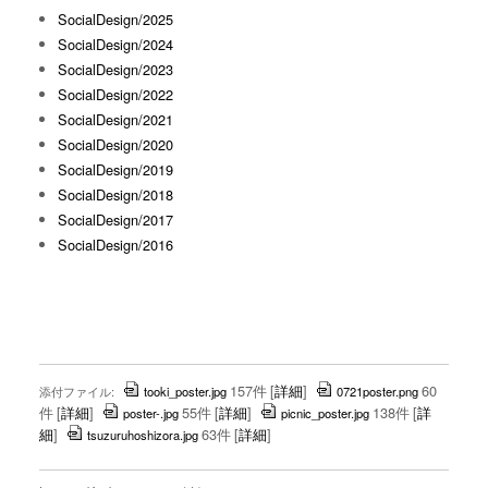
SocialDesign/2025
SocialDesign/2024
SocialDesign/2023
SocialDesign/2022
SocialDesign/2021
SocialDesign/2020
SocialDesign/2019
SocialDesign/2018
SocialDesign/2017
SocialDesign/2016
157件
[
詳細
]
60
添付ファイル:
tooki_poster.jpg
0721poster.png
件
[
詳細
]
55件
[
詳細
]
138件
[
詳
poster-.jpg
picnic_poster.jpg
細
]
63件
[
詳細
]
tsuzuruhoshizora.jpg