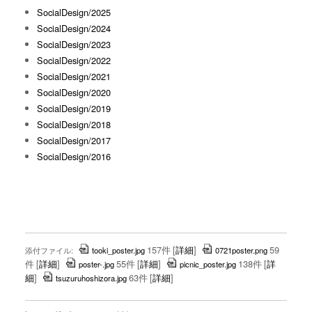
SocialDesign/2025
SocialDesign/2024
SocialDesign/2023
SocialDesign/2022
SocialDesign/2021
SocialDesign/2020
SocialDesign/2019
SocialDesign/2018
SocialDesign/2017
SocialDesign/2016
157件
[
詳細
]
59
添付ファイル:
tooki_poster.jpg
0721poster.png
件
[
詳細
]
55件
[
詳細
]
138件
[
詳
poster-.jpg
picnic_poster.jpg
細
]
63件
[
詳細
]
tsuzuruhoshizora.jpg