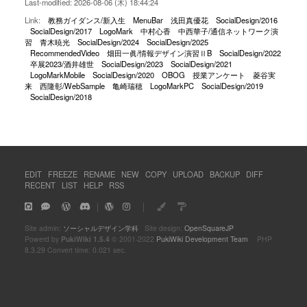
Last-modified: 2026-08-06 (木) 18:44:24
Link:
教務ガイダンス/新入生
MenuBar
浅田真優花
SocialDesign/2016
SocialDesign/2017
LogoMark
中村心香
中西華子/通信ネットワーク演
習
青木暁光
SocialDesign/2024
SocialDesign/2025
RecommendedVideo
畑田一眞/情報デザイン演習ⅡB
SocialDesign/2022
卒展2023/酒井雄世
SocialDesign/2023
SocialDesign/2021
LogoMarkMobile
SocialDesign/2020
OBOG
授業アンケート
菱谷実
来
西隆彰/WebSample
亀崎瑞穂
LogoMarkPC
SocialDesign/2019
SocialDesign/2018
EDIT
FREEZE
RENAME
NEW
COPY
UPLOAD
BACKUP
DIFF
RECENT
LIST
HELP
RSS
｜
｜
Site admin:
ソーシャルデザイン学科
Site design:
OpenSquareJP
Powerd by
PukiWiki 1.5.4
© 2001-2022
PukiWiki Development Team
PHP
8.3.29 Convert time: 0.021 sec.