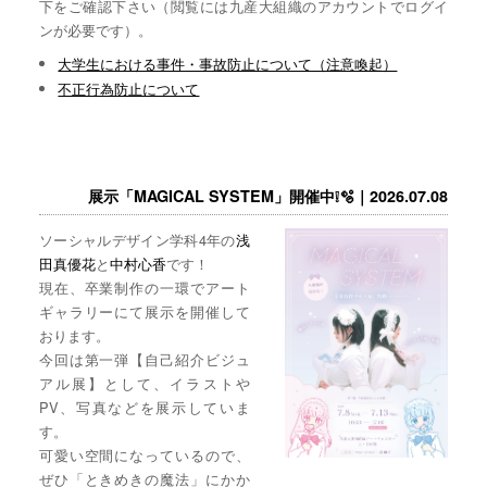
下をご確認下さい（閲覧には九産大組織のアカウントでログイ
ンが必要です）。
大学生における事件・事故防止について（注意喚起）
不正行為防止について
展示「MAGICAL SYSTEM」開催中❕🫧｜2026.07.08
ソーシャルデザイン学科4年の
浅
田真優花
と
中村心香
です！
現在、卒業制作の一環でアート
ギャラリーにて展示を開催して
おります。
今回は第一弾【自己紹介ビジュ
アル展】として、イラストや
PV、写真などを展示していま
す。
可愛い空間になっているので、
ぜひ「ときめきの魔法」にかか