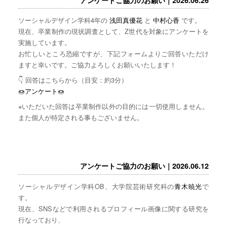
ソーシャルデザイン学科4年の
浅田真優花
と
中村心香
です。
現在、卒業制作の現状調査として、Z世代を対象にアンケートを
実施しています。
お忙しいところ恐縮ですが、下記フォームよりご回答いただけ
ますと幸いです。ご協力よろしくお願いいたします！
👇 回答はこちらから（目安：約3分）
🍩
アンケート
🍩
※いただいた回答は卒業制作以外の目的には一切使用しません。
また個人が特定される事もございません。
アンケートご協力のお願い｜2026.06.12
ソーシャルデザイン学科OB、大学院芸術研究科の
青木暁光
で
す。
現在、SNSなどで利用されるプロフィール画像に関する研究を
行なっており、