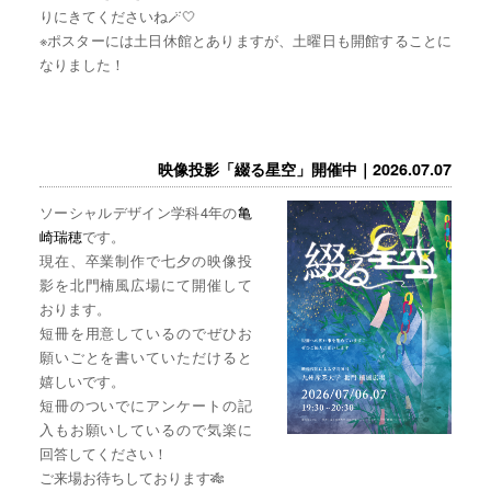
りにきてくださいね🪄🤍
※ポスターには土日休館とありますが、土曜日も開館することに
なりました！
映像投影「綴る星空」開催中｜2026.07.07
ソーシャルデザイン学科4年の
亀
崎瑞穂
です。
現在、卒業制作で七夕の映像投
影を北門楠風広場にて開催して
おります。
短冊を用意しているのでぜひお
願いごとを書いていただけると
嬉しいです。
短冊のついでにアンケートの記
入もお願いしているので気楽に
回答してください！
ご来場お待ちしております🎋