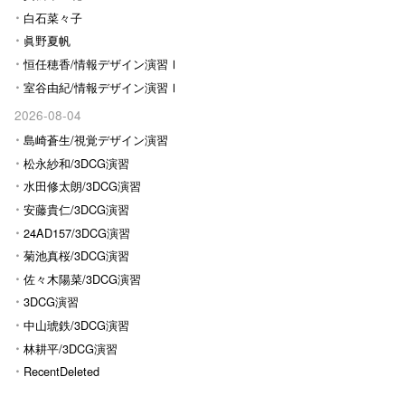
白石菜々子
眞野夏帆
恒任穂香/情報デザイン演習Ⅰ
室谷由紀/情報デザイン演習Ⅰ
2026-08-04
島崎蒼生/視覚デザイン演習
松永紗和/3DCG演習
水田修太朗/3DCG演習
安藤貴仁/3DCG演習
24AD157/3DCG演習
菊池真桜/3DCG演習
佐々木陽菜/3DCG演習
3DCG演習
中山琥鉄/3DCG演習
林耕平/3DCG演習
RecentDeleted