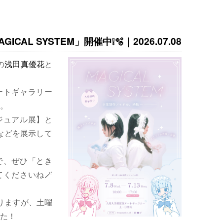
ICAL SYSTEM」開催中❕🫧｜2026.07.08
の
浅田真優花
と
ートギャラリー
。
ジュアル展】と
などを展示して
で、ぜひ「とき
くださいね🪄
りますが、土曜
た！