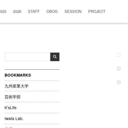
2025
2026
STAFF
OBOG
SESSION
PROJECT
BOOKMARKS
九州産業大学
芸術学部
K'sLife
Iwata Lab.