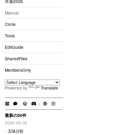
卒展2026
Manual
Circle
Tools
EditGuide
SharedFiles
MembersOnly
Powered by
Translate
｜
最新の50件
2026-08-06
五味沙彩