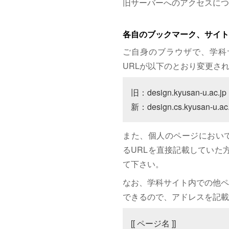
旧サーバーへのアクセスにつ
各自のブックマーク、サイト
ご自身のブラウザで、学科
URLが以下のとおり変更さ
旧：design.kyusan-u.ac.jp

新：design.cs.kyusan-u.ac.
また、個人のページにおいて、サイト
るURLを直接記載していた方は
て下さい。
なお、学科サイト内での他ペ
できるので、アドレスを記載
[[ ページ名 ]]