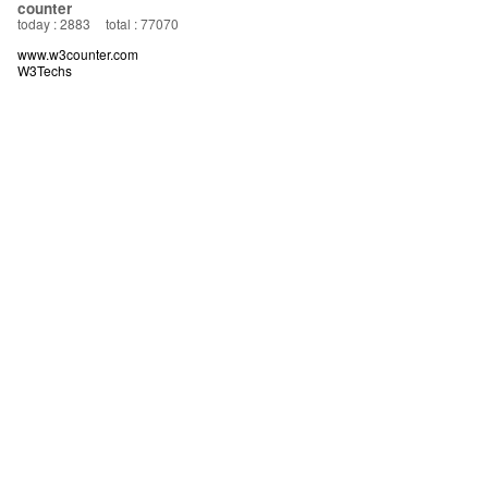
counter
today : 2883
total : 77070
www.w3counter.com
W3Techs