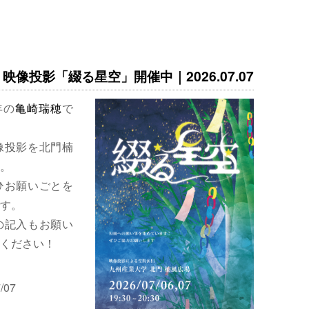
映像投影「綴る星空」開催中｜2026.07.07
年の
亀崎瑞穂
で
像投影を北門楠
。
ひお願いごとを
す。
の記入もお願い
ください！
/07