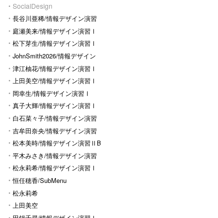
SocialDesign
長谷川亜稀/情報デザイン演習
Ⅰ
庭瀬美来/情報デザイン演習Ⅰ
松下芽生/情報デザイン演習Ⅰ
JohnSmith2026/情報デザイン
演習I
津江柚花/情報デザイン演習Ⅰ
上田美空/情報デザイン演習Ⅰ
岡幸生/情報デザイン演習Ⅰ
真子大輝/情報デザイン演習Ⅰ
白石菜々子/情報デザイン演習
Ⅰ
吉牟田奈央/情報デザイン演習
Ⅰ
松本美時/情報デザイン演習ⅡB
平木みさき/情報デザイン演習
Ⅰ
松永莉希/情報デザイン演習Ⅰ
恒任穂香/SubMenu
松永莉希
上田美空
田鍋千尋/情報デザイン演習Ⅰ