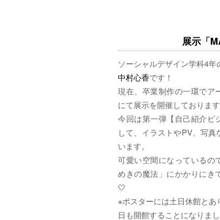
展示「MAG
ソーシャルデザイン学科4年
中村心香
です！
現在、卒業制作の一環でア
にて展示を開催しております
今回は第一弾【自己紹介ビ
して、イラストやPV、写真
います。
可愛い空間になっているの
めきの魔法」にかかりにきて
🤍
※ポスターには土日休館とあ
日も開館することになりまし