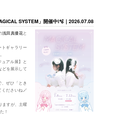
ICAL SYSTEM」開催中❕🫧｜2026.07.08
の
浅田真優花
と
ートギャラリー
。
ジュアル展】と
などを展示して
で、ぜひ「とき
くださいね🪄
りますが、土曜
た！