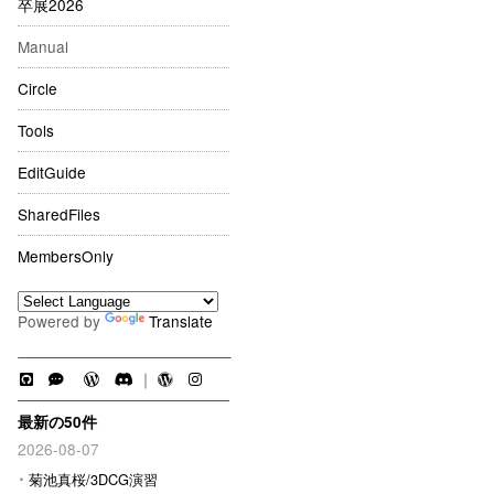
卒展2026
Manual
Circle
Tools
EditGuide
SharedFiles
MembersOnly
Powered by
Translate
｜
最新の50件
2026-08-07
菊池真桜/3DCG演習