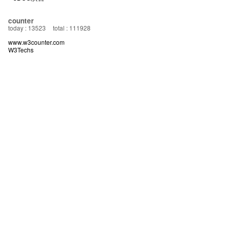
counter
today : 13523
total : 111928
www.w3counter.com
W3Techs