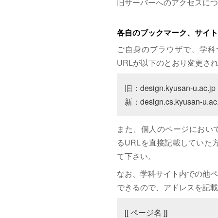
旧サーバーへのアクセスにつ
各自のブックマーク、サイト
ご自身のブラウザで、学科
URLが以下のとおり変更さ
旧：design.kyusan-u.ac.jp

新：design.cs.kyusan-u.ac.
また、個人のページにおいて、サイト
るURLを直接記載していた方は
て下さい。
なお、学科サイト内での他ペ
できるので、アドレスを記載
[[ ページ名 ]]