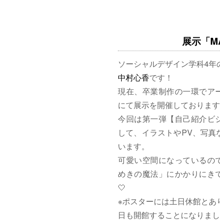
展示「MAG
ソーシャルデザイン学科4年
中村心香
です！
現在、卒業制作の一環でア
にて展示を開催しております
今回は第一弾【自己紹介ビ
して、イラストやPV、写真
います。
可愛い空間になっているの
めきの魔法」にかかりにきて
🤍
※ポスターには土日休館とあ
日も開館することになりまし