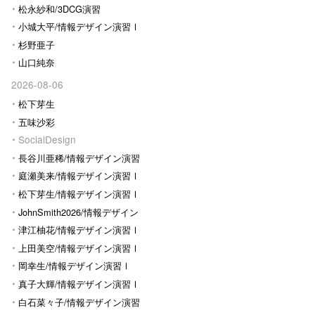
松永紗和/3DCG演習
小城大平/情報デザイン演習Ⅰ
杉野亜子
山口純奈
2026-08-06
松下芽生
五味沙彩
SocialDesign
長谷川亜稀/情報デザイン演習
Ⅰ
庭瀬美来/情報デザイン演習Ⅰ
松下芽生/情報デザイン演習Ⅰ
JohnSmith2026/情報デザイン
演習I
津江柚花/情報デザイン演習Ⅰ
上田美空/情報デザイン演習Ⅰ
岡幸生/情報デザイン演習Ⅰ
真子大輝/情報デザイン演習Ⅰ
白石菜々子/情報デザイン演習