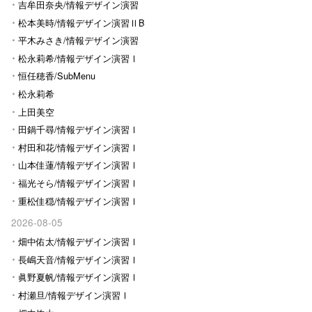
Ⅰ
吉牟田奈央/情報デザイン演習
Ⅰ
松本美時/情報デザイン演習ⅡB
平木みさき/情報デザイン演習
Ⅰ
松永莉希/情報デザイン演習Ⅰ
恒任穂香/SubMenu
松永莉希
上田美空
田鍋千尋/情報デザイン演習Ⅰ
村田和花/情報デザイン演習Ⅰ
山本佳蓮/情報デザイン演習Ⅰ
福光そら/情報デザイン演習Ⅰ
重松佳穏/情報デザイン演習Ⅰ
2026-08-05
畑中佑太/情報デザイン演習Ⅰ
長嶋天音/情報デザイン演習Ⅰ
眞野夏帆/情報デザイン演習Ⅰ
村瀬旦/情報デザイン演習Ⅰ