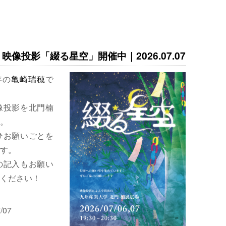
映像投影「綴る星空」開催中｜2026.07.07
年の
亀崎瑞穂
で
像投影を北門楠
。
ひお願いごとを
す。
の記入もお願い
ください！
/07