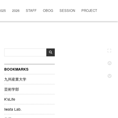
2025
2026
STAFF
OBOG
SESSION
PROJECT
BOOKMARKS
九州産業大学
芸術学部
K'sLife
Iwata Lab.