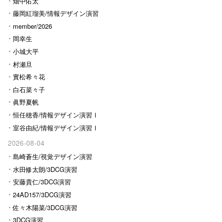
畑中佑太
藤岡紅瑠美/情報デザイン演習
Ⅰ
member/2026
岡幸生
小城大平
村瀬旦
實松希々花
白石菜々子
眞野夏帆
恒任穂香/情報デザイン演習Ⅰ
室谷由紀/情報デザイン演習Ⅰ
2026-08-04
島崎蒼生/視覚デザイン演習
水田修太朗/3DCG演習
安藤貴仁/3DCG演習
24AD157/3DCG演習
佐々木陽菜/3DCG演習
3DCG演習