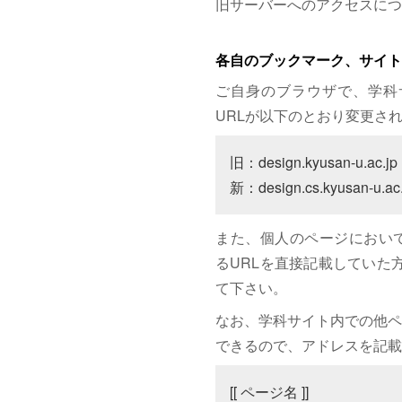
旧サーバーへのアクセスにつ
各自のブックマーク、サイト
ご自身のブラウザで、学科
URLが以下のとおり変更さ
旧：design.kyusan-u.ac.jp

新：design.cs.kyusan-u.ac.
また、個人のページにおいて、サイト
るURLを直接記載していた方は
て下さい。
なお、学科サイト内での他ペ
できるので、アドレスを記載
[[ ページ名 ]]