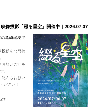
映像投影「綴る星空」開催中｜2026.07.07
年の
亀崎瑞穂
で
像投影を北門楠
。
ひお願いごとを
す。
の記入もお願い
ください！
/07