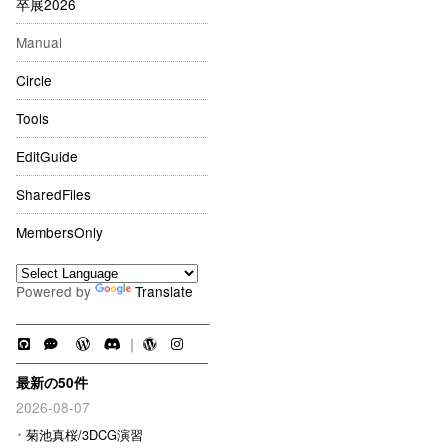
卒展2026
Manual
Circle
Tools
EditGuide
SharedFiles
MembersOnly
Powered by
Translate
｜
最新の50件
2026-08-07
菊池真桜/3DCG演習