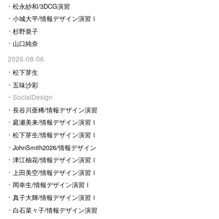
松永紗和/3DCG演習
小城大平/情報デザイン演習Ⅰ
杉野亜子
山口純奈
2026-08-06
松下芽生
五味沙彩
SocialDesign
長谷川亜稀/情報デザイン演習
Ⅰ
庭瀬美来/情報デザイン演習Ⅰ
松下芽生/情報デザイン演習Ⅰ
JohnSmith2026/情報デザイン
演習I
津江柚花/情報デザイン演習Ⅰ
上田美空/情報デザイン演習Ⅰ
岡幸生/情報デザイン演習Ⅰ
真子大輝/情報デザイン演習Ⅰ
白石菜々子/情報デザイン演習