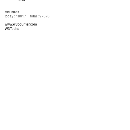
counter
today : 18017
total : 97576
www.w3counter.com
W3Techs