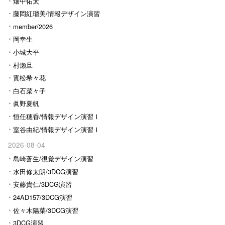
畑中佑太
藤岡紅瑠美/情報デザイン演習
Ⅰ
member/2026
岡幸生
小城大平
村瀬旦
實松希々花
白石菜々子
眞野夏帆
恒任穂香/情報デザイン演習Ⅰ
室谷由紀/情報デザイン演習Ⅰ
2026-08-04
島崎蒼生/視覚デザイン演習
水田修太朗/3DCG演習
安藤貴仁/3DCG演習
24AD157/3DCG演習
佐々木陽菜/3DCG演習
3DCG演習