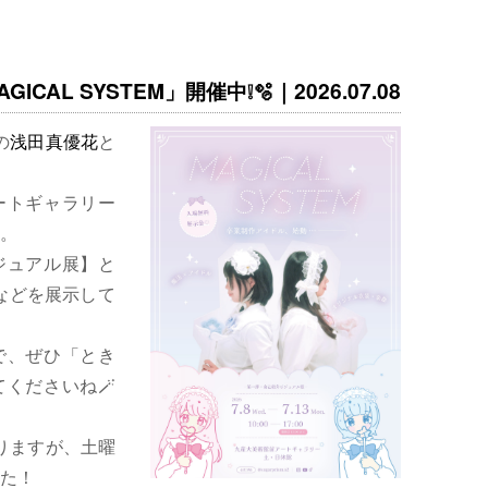
ICAL SYSTEM」開催中❕🫧｜2026.07.08
の
浅田真優花
と
ートギャラリー
。
ジュアル展】と
などを展示して
で、ぜひ「とき
くださいね🪄
りますが、土曜
た！