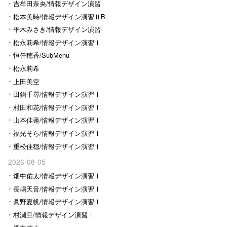
Ⅰ
吉牟田奈央/情報デザイン演習
Ⅰ
松本美時/情報デザイン演習ⅡB
平木みさき/情報デザイン演習
Ⅰ
松永莉希/情報デザイン演習Ⅰ
恒任穂香/SubMenu
松永莉希
上田美空
田鍋千尋/情報デザイン演習Ⅰ
村田和花/情報デザイン演習Ⅰ
山本佳蓮/情報デザイン演習Ⅰ
福光そら/情報デザイン演習Ⅰ
重松佳穏/情報デザイン演習Ⅰ
2026-08-05
畑中佑太/情報デザイン演習Ⅰ
長嶋天音/情報デザイン演習Ⅰ
眞野夏帆/情報デザイン演習Ⅰ
村瀬旦/情報デザイン演習Ⅰ