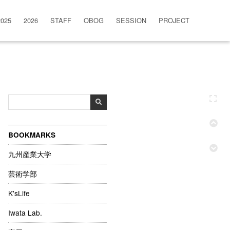
2025
2026
STAFF
OBOG
SESSION
PROJECT
BOOKMARKS
九州産業大学
芸術学部
K'sLife
Iwata Lab.