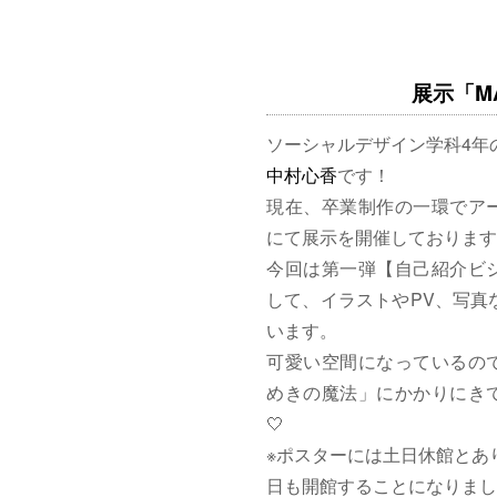
展示「MAG
ソーシャルデザイン学科4年
中村心香
です！
現在、卒業制作の一環でア
にて展示を開催しております
今回は第一弾【自己紹介ビ
して、イラストやPV、写真
います。
可愛い空間になっているの
めきの魔法」にかかりにきて
🤍
※ポスターには土日休館とあ
日も開館することになりまし