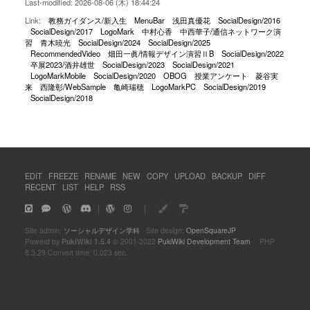
Last-modified: 2026-08-06 (木) 18:44:24
Link:
教務ガイダンス/新入生
MenuBar
浅田真優花
SocialDesign/2016
SocialDesign/2017
LogoMark
中村心香
中西華子/通信ネットワーク演
習
青木暁光
SocialDesign/2024
SocialDesign/2025
RecommendedVideo
畑田一眞/情報デザイン演習ⅡB
SocialDesign/2022
卒展2023/酒井雄世
SocialDesign/2023
SocialDesign/2021
LogoMarkMobile
SocialDesign/2020
OBOG
授業アンケート
菱谷実
来
西隆彰/WebSample
亀崎瑞穂
LogoMarkPC
SocialDesign/2019
SocialDesign/2018
EDIT
FREEZE
RENAME
NEW
COPY
UPLOAD
BACKUP
DIFF
RECENT
LIST
HELP
RSS
｜
｜
Site admin:
ソーシャルデザイン学科
Site design:
OpenSquareJP
Powerd by
PukiWiki 1.5.4
© 2001-2022
PukiWiki Development Team
PHP
8.3.29 Convert time: 0.023 sec.