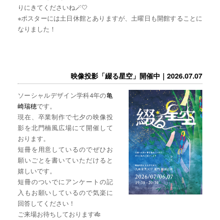
りにきてくださいね🪄🤍
※ポスターには土日休館とありますが、土曜日も開館することに
なりました！
映像投影「綴る星空」開催中｜2026.07.07
ソーシャルデザイン学科4年の
亀
崎瑞穂
です。
現在、卒業制作で七夕の映像投
影を北門楠風広場にて開催して
おります。
短冊を用意しているのでぜひお
願いごとを書いていただけると
嬉しいです。
短冊のついでにアンケートの記
入もお願いしているので気楽に
回答してください！
ご来場お待ちしております🎋