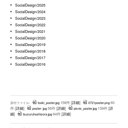
SocialDesign/2025
SocialDesign/2024
SocialDesign/2023
SocialDesign/2022
SocialDesign/2021
SocialDesign/2020
SocialDesign/2019
SocialDesign/2018
SocialDesign/2017
SocialDesign/2016
158件
[
詳細
]
60
添付ファイル:
tooki_poster.jpg
0721poster.png
件
[
詳細
]
56件
[
詳細
]
139件
[
詳
poster-.jpg
picnic_poster.jpg
細
]
64件
[
詳細
]
tsuzuruhoshizora.jpg