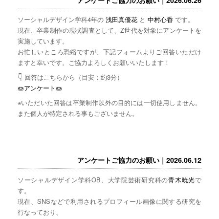
ソーシャルデザイン学科4年の
浅田真優花
と
中村心香
です。
現在、卒業制作の現状調査として、Z世代を対象にアンケートを
実施しています。
お忙しいところ恐縮ですが、下記フォームよりご回答いただけ
ますと幸いです。ご協力よろしくお願いいたします！
👇 回答はこちらから（目安：約3分）
🍩
アンケート
🍩
※いただいた回答は卒業制作以外の目的には一切使用しません。
また個人が特定される事もございません。
アンケートご協力のお願い｜2026.06.12
ソーシャルデザイン学科OB、大学院芸術研究科の
青木暁光
で
す。
現在、SNSなどで利用されるプロフィール画像に関する研究を
行なっており、