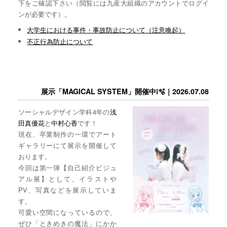
下をご確認下さい（閲覧には九産大組織のアカウントでログイ
ンが必要です）。
大学生における事件・事故防止について（注意喚起）
不正行為防止について
展示「MAGICAL SYSTEM」開催中❕🫧｜2026.07.08
ソーシャルデザイン学科4年の
浅
田真優花
と
中村心香
です！
現在、卒業制作の一環でアート
ギャラリーにて展示を開催して
おります。
今回は第一弾【自己紹介ビジュ
アル展】として、イラストや
PV、写真などを展示していま
す。
可愛い空間になっているので、
ぜひ「ときめきの魔法」にかか