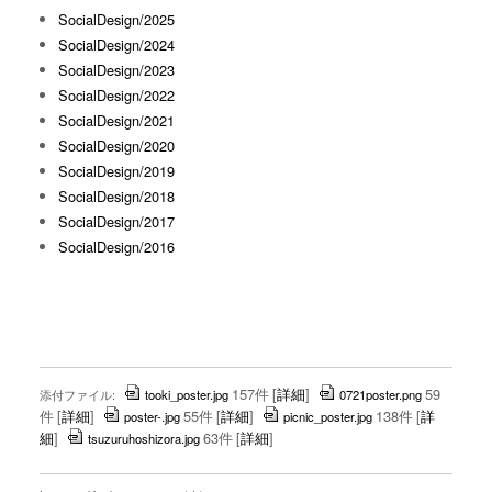
SocialDesign/2025
SocialDesign/2024
SocialDesign/2023
SocialDesign/2022
SocialDesign/2021
SocialDesign/2020
SocialDesign/2019
SocialDesign/2018
SocialDesign/2017
SocialDesign/2016
157件
[
詳細
]
59
添付ファイル:
tooki_poster.jpg
0721poster.png
件
[
詳細
]
55件
[
詳細
]
138件
[
詳
poster-.jpg
picnic_poster.jpg
細
]
63件
[
詳細
]
tsuzuruhoshizora.jpg