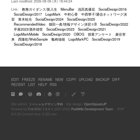
Last-modified: 2026-08-06 (木) 18:44:24
Link:
教務ガイダンス/新入生
MenuBar
浅田真優花
SocialDesign/2016
SocialDesign/2017
LogoMark
中村心香
中西華子/通信ネットワーク演
習
青木暁光
SocialDesign/2024
SocialDesign/2025
RecommendedVideo
畑田一眞/情報デザイン演習ⅡB
SocialDesign/2022
卒展2023/酒井雄世
SocialDesign/2023
SocialDesign/2021
LogoMarkMobile
SocialDesign/2020
OBOG
授業アンケート
菱谷実
来
西隆彰/WebSample
亀崎瑞穂
LogoMarkPC
SocialDesign/2019
SocialDesign/2018
EDIT
FREEZE
RENAME
NEW
COPY
UPLOAD
BACKUP
DIFF
RECENT
LIST
HELP
RSS
｜
｜
Site admin:
ソーシャルデザイン学科
Site design:
OpenSquareJP
Powerd by
PukiWiki 1.5.4
© 2001-2022
PukiWiki Development Team
PHP
8.3.29 Convert time: 0.023 sec.