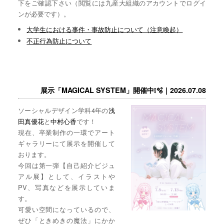
下をご確認下さい（閲覧には九産大組織のアカウントでログイ
ンが必要です）。
大学生における事件・事故防止について（注意喚起）
不正行為防止について
展示「MAGICAL SYSTEM」開催中❕🫧｜2026.07.08
ソーシャルデザイン学科4年の
浅
田真優花
と
中村心香
です！
現在、卒業制作の一環でアート
ギャラリーにて展示を開催して
おります。
今回は第一弾【自己紹介ビジュ
アル展】として、イラストや
PV、写真などを展示していま
す。
可愛い空間になっているので、
ぜひ「ときめきの魔法」にかか