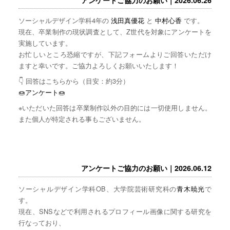
ソーシャルデザイン学科4年の
浅田真優花
と
中村心香
です。
現在、卒業制作の現状調査として、Z世代を対象にアンケートを
実施しています。
お忙しいところ恐縮ですが、下記フォームよりご回答いただけ
ますと幸いです。ご協力よろしくお願いいたします！
👇 回答はこちらから（目安：約3分）
🍩
アンケート
🍩
※いただいた回答は卒業制作以外の目的には一切使用しません。
また個人が特定される事もございません。
アンケートご協力のお願い｜2026.06.12
ソーシャルデザイン学科OB、大学院芸術研究科の
青木暁光
で
す。
現在、SNSなどで利用されるプロフィール画像に関する研究を
行なっており、