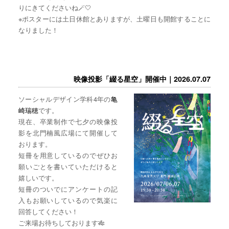
りにきてくださいね🪄🤍
※ポスターには土日休館とありますが、土曜日も開館することに
なりました！
映像投影「綴る星空」開催中｜2026.07.07
ソーシャルデザイン学科4年の
亀
崎瑞穂
です。
現在、卒業制作で七夕の映像投
影を北門楠風広場にて開催して
おります。
短冊を用意しているのでぜひお
願いごとを書いていただけると
嬉しいです。
短冊のついでにアンケートの記
入もお願いしているので気楽に
回答してください！
ご来場お待ちしております🎋