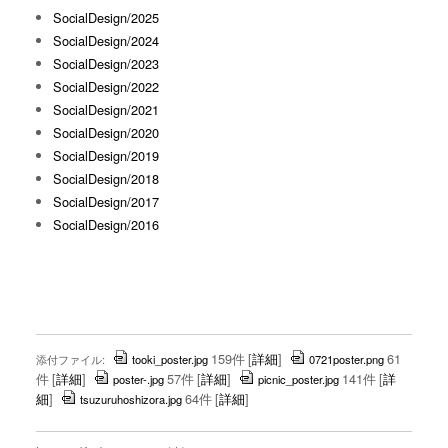
SocialDesign/2025
SocialDesign/2024
SocialDesign/2023
SocialDesign/2022
SocialDesign/2021
SocialDesign/2020
SocialDesign/2019
SocialDesign/2018
SocialDesign/2017
SocialDesign/2016
159件
[
詳細
]
61
添付ファイル:
tooki_poster.jpg
0721poster.png
件
[
詳細
]
57件
[
詳細
]
141件
[
詳
poster-.jpg
picnic_poster.jpg
細
]
64件
[
詳細
]
tsuzuruhoshizora.jpg