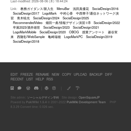
Last-modified: 2026-08-06 (木) 18:44:24
Link:
教務ガイダンス/新入生
MenuBar
浅田真優花
SocialDesign/2016
SocialDesign/2017
LogoMark
中村心香
中西華子/通信ネットワーク演
習
青木暁光
SocialDesign/2024
SocialDesign/2025
RecommendedVideo
畑田一眞/情報デザイン演習ⅡB
SocialDesign/2022
卒展2023/酒井雄世
SocialDesign/2023
SocialDesign/2021
LogoMarkMobile
SocialDesign/2020
OBOG
授業アンケート
菱谷実
来
西隆彰/WebSample
亀崎瑞穂
LogoMarkPC
SocialDesign/2019
SocialDesign/2018
EDIT
FREEZE
RENAME
NEW
COPY
UPLOAD
BACKUP
DIFF
RECENT
LIST
HELP
RSS
｜
｜
Site admin:
ソーシャルデザイン学科
Site design:
OpenSquareJP
Powerd by
PukiWiki 1.5.4
© 2001-2022
PukiWiki Development Team
PHP
8.3.29 Convert time: 0.026 sec.