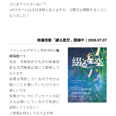
りにきてくださいね🪄🤍
※ポスターには土日休館とありますが、土曜日も開館することに
なりました！
映像投影「綴る星空」開催中｜2026.07.07
ソーシャルデザイン学科4年の
亀
崎瑞穂
です。
現在、卒業制作で七夕の映像投
影を北門楠風広場にて開催して
おります。
短冊を用意しているのでぜひお
願いごとを書いていただけると
嬉しいです。
短冊のついでにアンケートの記
入もお願いしているので気楽に
回答してください！
ご来場お待ちしております🎋