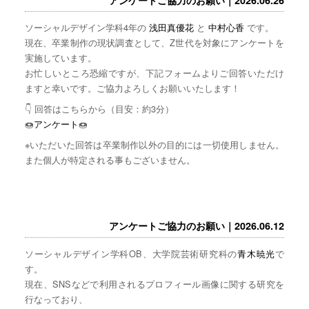
ソーシャルデザイン学科4年の
浅田真優花
と
中村心香
です。
現在、卒業制作の現状調査として、Z世代を対象にアンケートを
実施しています。
お忙しいところ恐縮ですが、下記フォームよりご回答いただけ
ますと幸いです。ご協力よろしくお願いいたします！
👇 回答はこちらから（目安：約3分）
🍩
アンケート
🍩
※いただいた回答は卒業制作以外の目的には一切使用しません。
また個人が特定される事もございません。
アンケートご協力のお願い｜2026.06.12
ソーシャルデザイン学科OB、大学院芸術研究科の
青木暁光
で
す。
現在、SNSなどで利用されるプロフィール画像に関する研究を
行なっており、