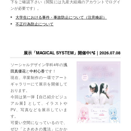
下をご確認下さい（閲覧には九産大組織のアカウントでログイ
ンが必要です）。
大学生における事件・事故防止について（注意喚起）
不正行為防止について
展示「MAGICAL SYSTEM」開催中❕🫧｜2026.07.08
ソーシャルデザイン学科4年の
浅
田真優花
と
中村心香
です！
現在、卒業制作の一環でアート
ギャラリーにて展示を開催して
おります。
今回は第一弾【自己紹介ビジュ
アル展】として、イラストや
PV、写真などを展示していま
す。
可愛い空間になっているので、
ぜひ「ときめきの魔法」にかか