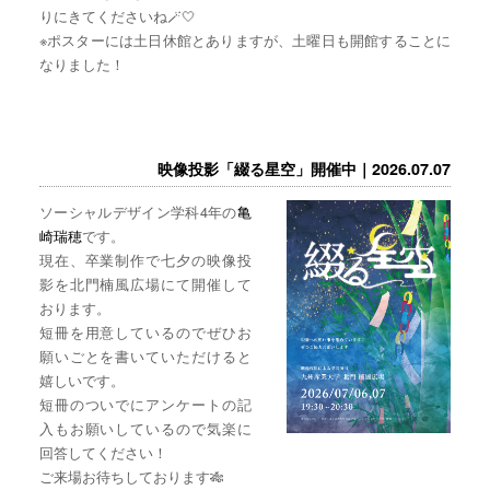
りにきてくださいね🪄🤍
※ポスターには土日休館とありますが、土曜日も開館することに
なりました！
映像投影「綴る星空」開催中｜2026.07.07
ソーシャルデザイン学科4年の
亀
崎瑞穂
です。
現在、卒業制作で七夕の映像投
影を北門楠風広場にて開催して
おります。
短冊を用意しているのでぜひお
願いごとを書いていただけると
嬉しいです。
短冊のついでにアンケートの記
入もお願いしているので気楽に
回答してください！
ご来場お待ちしております🎋