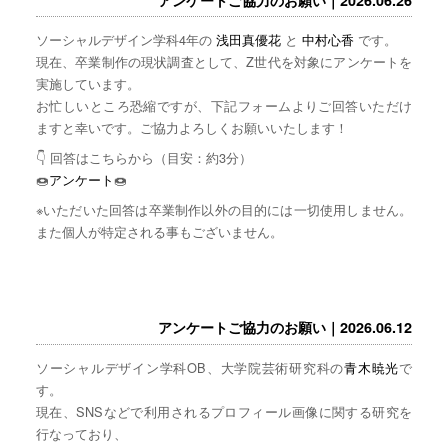
ソーシャルデザイン学科4年の
浅田真優花
と
中村心香
です。
現在、卒業制作の現状調査として、Z世代を対象にアンケートを
実施しています。
お忙しいところ恐縮ですが、下記フォームよりご回答いただけ
ますと幸いです。ご協力よろしくお願いいたします！
👇 回答はこちらから（目安：約3分）
🍩
アンケート
🍩
※いただいた回答は卒業制作以外の目的には一切使用しません。
また個人が特定される事もございません。
アンケートご協力のお願い｜2026.06.12
ソーシャルデザイン学科OB、大学院芸術研究科の
青木暁光
で
す。
現在、SNSなどで利用されるプロフィール画像に関する研究を
行なっており、