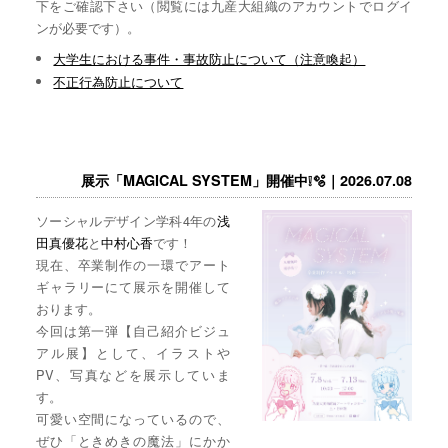
下をご確認下さい（閲覧には九産大組織のアカウントでログイ
ンが必要です）。
大学生における事件・事故防止について（注意喚起）
不正行為防止について
展示「MAGICAL SYSTEM」開催中❕🫧｜2026.07.08
ソーシャルデザイン学科4年の
浅
田真優花
と
中村心香
です！
現在、卒業制作の一環でアート
ギャラリーにて展示を開催して
おります。
今回は第一弾【自己紹介ビジュ
アル展】として、イラストや
PV、写真などを展示していま
す。
可愛い空間になっているので、
ぜひ「ときめきの魔法」にかか