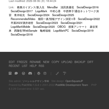
Last-modified: 2026-08-06 (木) 18:44:24
Link:
教務ガイダンス/新入生
MenuBar
浅田真優花
SocialDesign/2016
SocialDesign/2017
LogoMark
中村心香
中西華子/通信ネットワーク演
習
青木暁光
SocialDesign/2024
SocialDesign/2025
RecommendedVideo
畑田一眞/情報デザイン演習ⅡB
SocialDesign/2022
卒展2023/酒井雄世
SocialDesign/2023
SocialDesign/2021
LogoMarkMobile
SocialDesign/2020
OBOG
授業アンケート
菱谷実
来
西隆彰/WebSample
亀崎瑞穂
LogoMarkPC
SocialDesign/2019
SocialDesign/2018
EDIT
FREEZE
RENAME
NEW
COPY
UPLOAD
BACKUP
DIFF
RECENT
LIST
HELP
RSS
｜
｜
Site admin:
ソーシャルデザイン学科
Site design:
OpenSquareJP
Powerd by
PukiWiki 1.5.4
© 2001-2022
PukiWiki Development Team
PHP
8.3.29 Convert time: 0.021 sec.