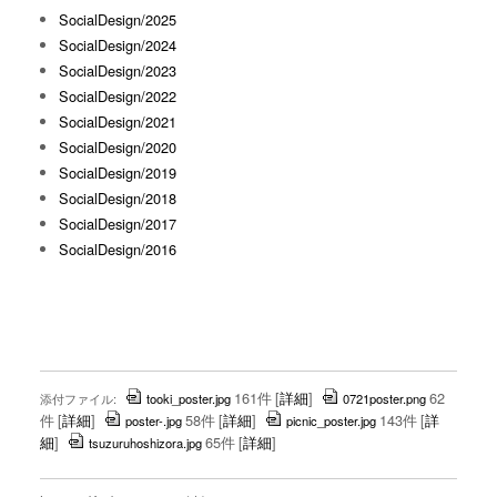
SocialDesign/2025
SocialDesign/2024
SocialDesign/2023
SocialDesign/2022
SocialDesign/2021
SocialDesign/2020
SocialDesign/2019
SocialDesign/2018
SocialDesign/2017
SocialDesign/2016
161件
[
詳細
]
62
添付ファイル:
tooki_poster.jpg
0721poster.png
件
[
詳細
]
58件
[
詳細
]
143件
[
詳
poster-.jpg
picnic_poster.jpg
細
]
65件
[
詳細
]
tsuzuruhoshizora.jpg