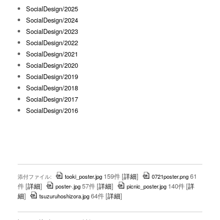
SocialDesign/2025
SocialDesign/2024
SocialDesign/2023
SocialDesign/2022
SocialDesign/2021
SocialDesign/2020
SocialDesign/2019
SocialDesign/2018
SocialDesign/2017
SocialDesign/2016
159件
[
詳細
]
61
添付ファイル:
tooki_poster.jpg
0721poster.png
件
[
詳細
]
57件
[
詳細
]
140件
[
詳
poster-.jpg
picnic_poster.jpg
細
]
64件
[
詳細
]
tsuzuruhoshizora.jpg