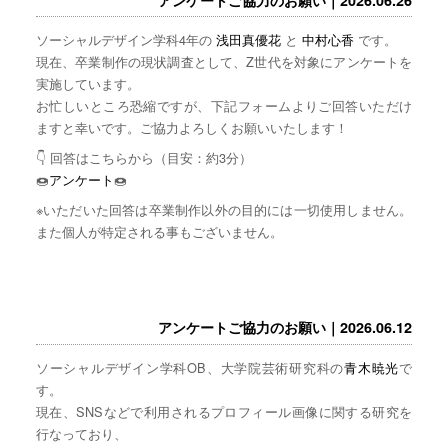
ソーシャルデザイン学科4年の
浅田真優花
と
中村心香
です。
現在、卒業制作の現状調査として、Z世代を対象にアンケートを
実施しています。
お忙しいところ恐縮ですが、下記フォームよりご回答いただけ
ますと幸いです。ご協力よろしくお願いいたします！
👇 回答はこちらから（目安：約3分）
🍩
アンケート
🍩
※いただいた回答は卒業制作以外の目的には一切使用しません。
また個人が特定される事もございません。
アンケートご協力のお願い｜2026.06.12
ソーシャルデザイン学科OB、大学院芸術研究科の
青木暁光
で
す。
現在、SNSなどで利用されるプロフィール画像に関する研究を
行なっており、