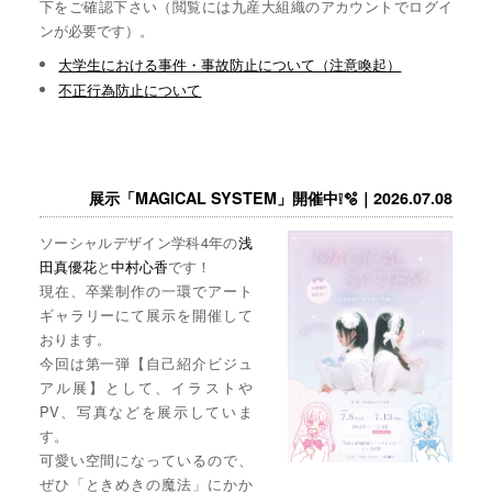
下をご確認下さい（閲覧には九産大組織のアカウントでログイ
ンが必要です）。
大学生における事件・事故防止について（注意喚起）
不正行為防止について
展示「MAGICAL SYSTEM」開催中❕🫧｜2026.07.08
ソーシャルデザイン学科4年の
浅
田真優花
と
中村心香
です！
現在、卒業制作の一環でアート
ギャラリーにて展示を開催して
おります。
今回は第一弾【自己紹介ビジュ
アル展】として、イラストや
PV、写真などを展示していま
す。
可愛い空間になっているので、
ぜひ「ときめきの魔法」にかか