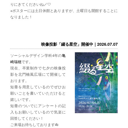
りにきてくださいね🪄🤍
※ポスターには土日休館とありますが、土曜日も開館することに
なりました！
映像投影「綴る星空」開催中｜2026.07.07
ソーシャルデザイン学科4年の
亀
崎瑞穂
です。
現在、卒業制作で七夕の映像投
影を北門楠風広場にて開催して
おります。
短冊を用意しているのでぜひお
願いごとを書いていただけると
嬉しいです。
短冊のついでにアンケートの記
入もお願いしているので気楽に
回答してください！
ご来場お待ちしております🎋