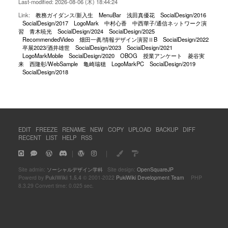
Last-modified: 2026-08-06 (木) 18:44:24
Link:
教務ガイダンス/新入生
MenuBar
浅田真優花
SocialDesign/2016
SocialDesign/2017
LogoMark
中村心香
中西華子/通信ネットワーク演
習
青木暁光
SocialDesign/2024
SocialDesign/2025
RecommendedVideo
畑田一眞/情報デザイン演習ⅡB
SocialDesign/2022
卒展2023/酒井雄世
SocialDesign/2023
SocialDesign/2021
LogoMarkMobile
SocialDesign/2020
OBOG
授業アンケート
菱谷実
来
西隆彰/WebSample
亀崎瑞穂
LogoMarkPC
SocialDesign/2019
SocialDesign/2018
EDIT
FREEZE
RENAME
NEW
COPY
UPLOAD
BACKUP
DIFF
RECENT
LIST
HELP
RSS
｜
｜
Site admin:
ソーシャルデザイン学科
Site design:
OpenSquareJP
Powerd by
PukiWiki 1.5.4
© 2001-2022
PukiWiki Development Team
PHP
8.3.29 Convert time: 0.025 sec.