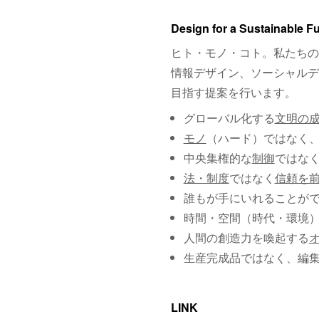
Design for a Sustainable F
ヒト・モノ・コト。私たちの
情報デザイン、ソーシャルデ
目指す提案を行います。
グローバル化する
文明の
モノ
（ハード）ではなく
中央集権的な
制御
ではな
法・制度
ではなく
信頼を
誰もが手にいれることが
時間・空間（時代・環境
人間の創造力を喚起する
生産完成品ではなく、編
LINK