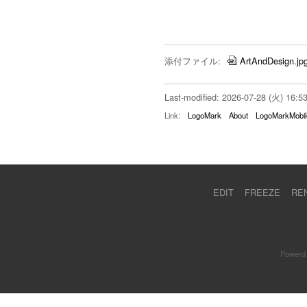
添付ファイル:
ArtAndDesign.jp
Last-modified: 2026-07-28 (火) 16:5
Link:
LogoMark
About
LogoMarkMobil
EDIT
FREEZE
RE
Powerd