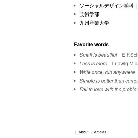
ソーシャルデザイン学科
｜
芸術学部
九州産業大学
Favorite words
Small is beautiful
E.F.Sch
Less is more
Ludwig Mies 
Write once, run anywhere
S
Simple is better than comp
Fall in love with the proble
｜
About
｜
Articles
｜