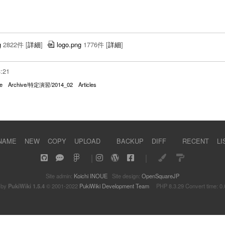
g
2822件
[
詳細
]
logo.png
1776件
[
詳細
]
3:21
e
Archive/特定演習/2014_02
Articles
NAME
NEW
COPY
UPLOAD
BACKUP
DIFF
RECENT
LI
｜
｜
Site admin:
Koichi INOUE
Site design:
OpenSquareJP
 by
PukiWiki 1.5.4
© 2001-2022
PukiWiki Development Team
PHP 8.3.29 Convert time: 0.