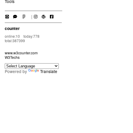
Tools
｜
counter
online:10 today:778
total:387399
www.w3counter.com
W3Techs
Powered by
Translate