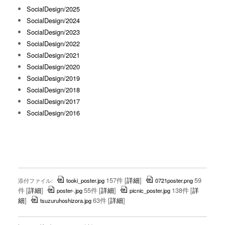
SocialDesign/2025
SocialDesign/2024
SocialDesign/2023
SocialDesign/2022
SocialDesign/2021
SocialDesign/2020
SocialDesign/2019
SocialDesign/2018
SocialDesign/2017
SocialDesign/2016
157件
[
詳細
]
59
添付ファイル:
tooki_poster.jpg
0721poster.png
件
[
詳細
]
55件
[
詳細
]
138件
[
詳
poster-.jpg
picnic_poster.jpg
細
]
63件
[
詳細
]
tsuzuruhoshizora.jpg