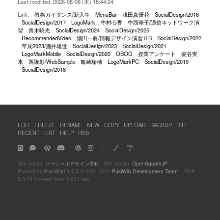
Last-modified: 2026-08-06 (木) 18:44:24
Link:
教務ガイダンス/新入生
MenuBar
浅田真優花
SocialDesign/2016
SocialDesign/2017
LogoMark
中村心香
中西華子/通信ネットワーク演
習
青木暁光
SocialDesign/2024
SocialDesign/2025
RecommendedVideo
畑田一眞/情報デザイン演習ⅡB
SocialDesign/2022
卒展2023/酒井雄世
SocialDesign/2023
SocialDesign/2021
LogoMarkMobile
SocialDesign/2020
OBOG
授業アンケート
菱谷実
来
西隆彰/WebSample
亀崎瑞穂
LogoMarkPC
SocialDesign/2019
SocialDesign/2018
EDIT
FREEZE
RENAME
NEW
COPY
UPLOAD
BACKUP
DIFF
RECENT
LIST
HELP
RSS
｜
｜
Site admin:
ソーシャルデザイン学科
Site design:
OpenSquareJP
Powerd by
PukiWiki 1.5.4
© 2001-2022
PukiWiki Development Team
PHP
8.3.29 Convert time: 0.031 sec.