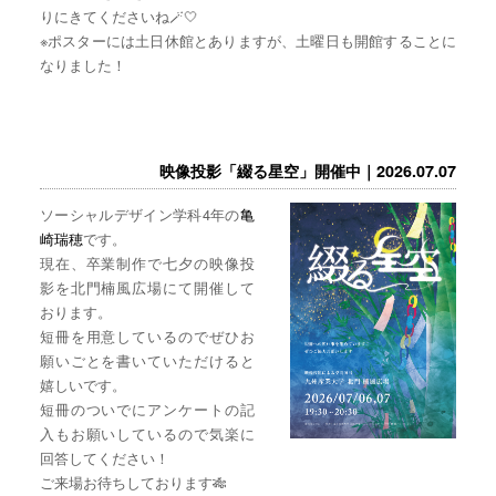
りにきてくださいね🪄🤍
※ポスターには土日休館とありますが、土曜日も開館することに
なりました！
映像投影「綴る星空」開催中｜2026.07.07
ソーシャルデザイン学科4年の
亀
崎瑞穂
です。
現在、卒業制作で七夕の映像投
影を北門楠風広場にて開催して
おります。
短冊を用意しているのでぜひお
願いごとを書いていただけると
嬉しいです。
短冊のついでにアンケートの記
入もお願いしているので気楽に
回答してください！
ご来場お待ちしております🎋