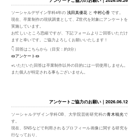
ソーシャルデザイン学科4年の
浅田真優花
と
中村心香
です。
現在、卒業制作の現状調査として、Z世代を対象にアンケートを
実施しています。
お忙しいところ恐縮ですが、下記フォームよりご回答いただけ
ますと幸いです。ご協力よろしくお願いいたします！
👇 回答はこちらから（目安：約3分）
🍩
アンケート
🍩
※いただいた回答は卒業制作以外の目的には一切使用しません。
また個人が特定される事もございません。
アンケートご協力のお願い｜2026.06.12
ソーシャルデザイン学科OB、大学院芸術研究科の
青木暁光
で
す。
現在、SNSなどで利用されるプロフィール画像に関する研究を
行なっており、