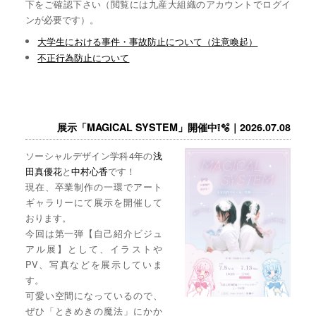
下をご確認下さい（閲覧には九産大組織のアカウントでログイ
ンが必要です）。
大学生における事件・事故防止について（注意喚起）
不正行為防止について
展示「MAGICAL SYSTEM」開催中❕🫧｜2026.07.08
ソーシャルデザイン学科4年の
浅
田真優花
と
中村心香
です！
現在、卒業制作の一環でアート
ギャラリーにて展示を開催して
おります。
今回は第一弾【自己紹介ビジュ
アル展】として、イラストや
PV、写真などを展示していま
す。
可愛い空間になっているので、
ぜひ「ときめきの魔法」にかか