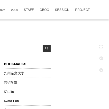
2025
2026
STAFF
OBOG
SESSION
PROJECT
BOOKMARKS
九州産業大学
芸術学部
K'sLife
Iwata Lab.