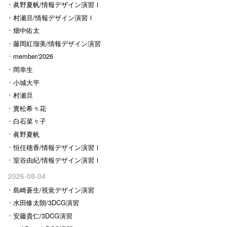
眞野夏帆/情報デザイン演習Ⅰ
村瀬旦/情報デザイン演習Ⅰ
畑中佑太
藤岡紅瑠美/情報デザイン演習
Ⅰ
member/2026
岡幸生
小城大平
村瀬旦
實松希々花
白石菜々子
眞野夏帆
恒任穂香/情報デザイン演習Ⅰ
室谷由紀/情報デザイン演習Ⅰ
2026-08-04
島崎蒼生/視覚デザイン演習
水田修太朗/3DCG演習
安藤貴仁/3DCG演習