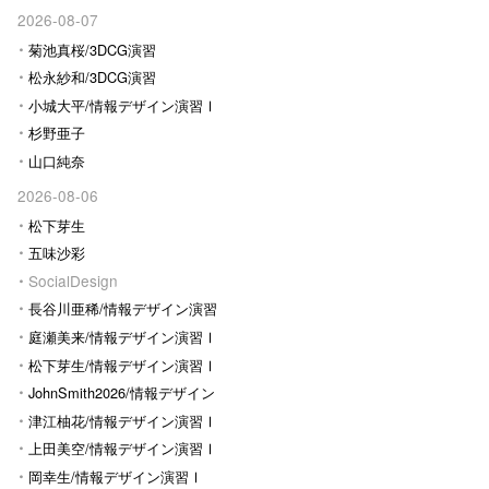
2026-08-07
菊池真桜/3DCG演習
松永紗和/3DCG演習
小城大平/情報デザイン演習Ⅰ
杉野亜子
山口純奈
2026-08-06
松下芽生
五味沙彩
SocialDesign
長谷川亜稀/情報デザイン演習
Ⅰ
庭瀬美来/情報デザイン演習Ⅰ
松下芽生/情報デザイン演習Ⅰ
JohnSmith2026/情報デザイン
演習I
津江柚花/情報デザイン演習Ⅰ
上田美空/情報デザイン演習Ⅰ
岡幸生/情報デザイン演習Ⅰ