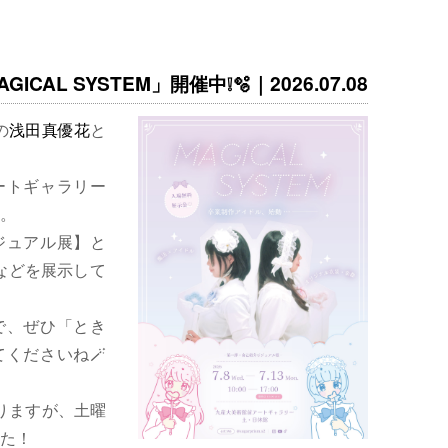
ICAL SYSTEM」開催中❕🫧｜2026.07.08
の
浅田真優花
と
ートギャラリー
。
ジュアル展】と
などを展示して
で、ぜひ「とき
くださいね🪄
りますが、土曜
た！