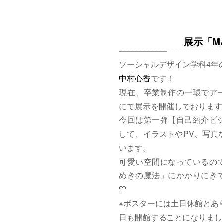
展示「MAG
ソーシャルデザイン学科4年
中村心香
です！
現在、卒業制作の一環でア
にて展示を開催しております
今回は第一弾【自己紹介ビ
して、イラストやPV、写真
います。
可愛い空間になっているの
めきの魔法」にかかりにきて
🤍
※ポスターには土日休館とあ
日も開館することになりまし