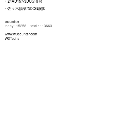
24AD157/3DCG演習
佐々木陽菜/3DCG演習
counter
today : 15258
total : 113663
www.w3counter.com
W3Techs