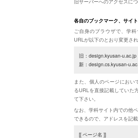
旧サーバーへのアクセスにつ
各自のブックマーク、サイト
ご自身のブラウザで、学科
URLが以下のとおり変更さ
旧：design.kyusan-u.ac.jp

新：design.cs.kyusan-u.ac.
また、個人のページにおいて、サイト
るURLを直接記載していた方は
て下さい。
なお、学科サイト内での他ペ
できるので、アドレスを記載
[[ ページ名 ]]