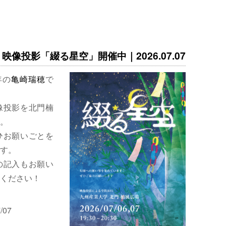
映像投影「綴る星空」開催中｜2026.07.07
年の
亀崎瑞穂
で
像投影を北門楠
。
ひお願いごとを
す。
の記入もお願い
ください！
/07