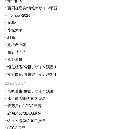
畑中佑太
藤岡紅瑠美/情報デザイン演習
Ⅰ
member/2026
岡幸生
小城大平
村瀬旦
實松希々花
白石菜々子
眞野夏帆
恒任穂香/情報デザイン演習Ⅰ
室谷由紀/情報デザイン演習Ⅰ
2026-08-04
島崎蒼生/視覚デザイン演習
水田修太朗/3DCG演習
安藤貴仁/3DCG演習
24AD157/3DCG演習
佐々木陽菜/3DCG演習
3DCG演習