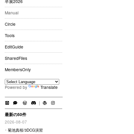
卒展2026
Manual
Circle
Tools
EditGuide
SharedFiles
MembersOnly
Powered by
Translate
｜
最新の50件
2026-08-07
菊池真桜/3DCG演習