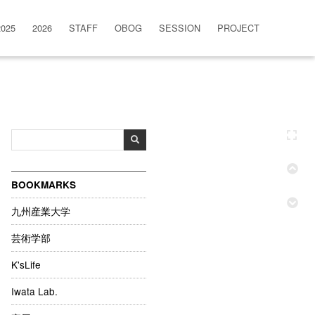
2025
2026
STAFF
OBOG
SESSION
PROJECT
BOOKMARKS
九州産業大学
芸術学部
K'sLife
Iwata Lab.