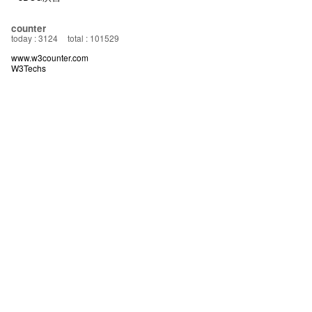
counter
today : 3124
total : 101529
www.w3counter.com
W3Techs