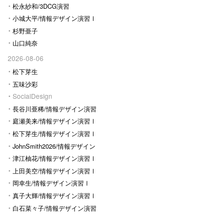
松永紗和/3DCG演習
小城大平/情報デザイン演習Ⅰ
杉野亜子
山口純奈
2026-08-06
松下芽生
五味沙彩
SocialDesign
長谷川亜稀/情報デザイン演習
Ⅰ
庭瀬美来/情報デザイン演習Ⅰ
松下芽生/情報デザイン演習Ⅰ
JohnSmith2026/情報デザイン
演習I
津江柚花/情報デザイン演習Ⅰ
上田美空/情報デザイン演習Ⅰ
岡幸生/情報デザイン演習Ⅰ
真子大輝/情報デザイン演習Ⅰ
白石菜々子/情報デザイン演習