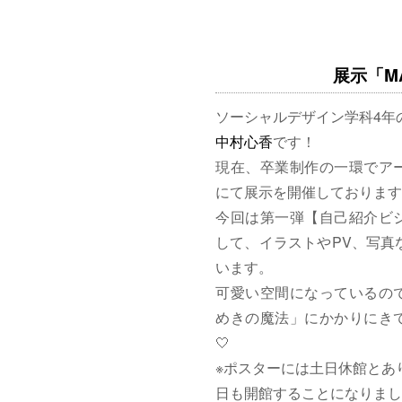
展示「MAG
ソーシャルデザイン学科4年
中村心香
です！
現在、卒業制作の一環でア
にて展示を開催しております
今回は第一弾【自己紹介ビ
して、イラストやPV、写真
います。
可愛い空間になっているの
めきの魔法」にかかりにきて
🤍
※ポスターには土日休館とあ
日も開館することになりまし