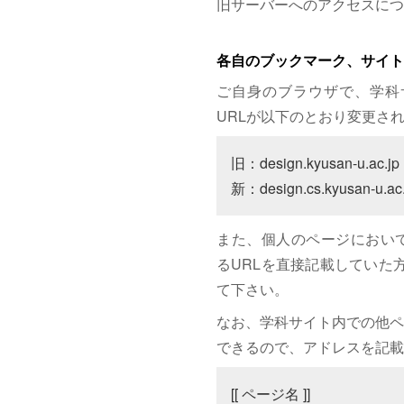
旧サーバーへのアクセスにつ
各自のブックマーク、サイト
ご自身のブラウザで、学科
URLが以下のとおり変更さ
旧：design.kyusan-u.ac.jp

新：design.cs.kyusan-u.ac.
また、個人のページにおいて、サイト
るURLを直接記載していた方は
て下さい。
なお、学科サイト内での他ペ
できるので、アドレスを記載
[[ ページ名 ]]