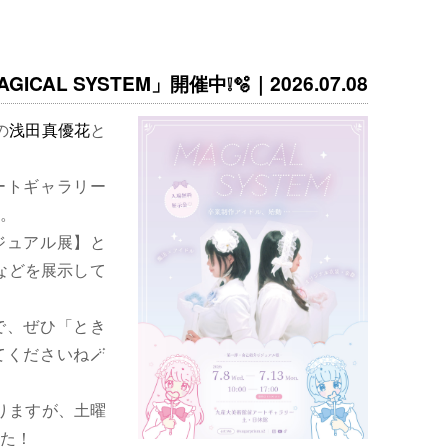
ICAL SYSTEM」開催中❕🫧｜2026.07.08
の
浅田真優花
と
ートギャラリー
。
ジュアル展】と
などを展示して
で、ぜひ「とき
くださいね🪄
りますが、土曜
た！