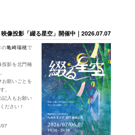
映像投影「綴る星空」開催中｜2026.07.07
年の
亀崎瑞穂
で
像投影を北門楠
。
ひお願いごとを
す。
の記入もお願い
ください！
/07