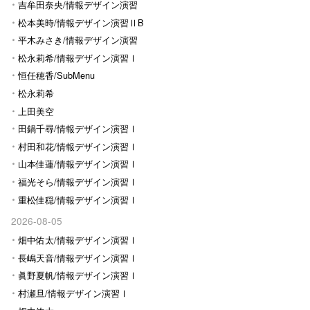
Ⅰ
吉牟田奈央/情報デザイン演習
Ⅰ
松本美時/情報デザイン演習ⅡB
平木みさき/情報デザイン演習
Ⅰ
松永莉希/情報デザイン演習Ⅰ
恒任穂香/SubMenu
松永莉希
上田美空
田鍋千尋/情報デザイン演習Ⅰ
村田和花/情報デザイン演習Ⅰ
山本佳蓮/情報デザイン演習Ⅰ
福光そら/情報デザイン演習Ⅰ
重松佳穏/情報デザイン演習Ⅰ
2026-08-05
畑中佑太/情報デザイン演習Ⅰ
長嶋天音/情報デザイン演習Ⅰ
眞野夏帆/情報デザイン演習Ⅰ
村瀬旦/情報デザイン演習Ⅰ