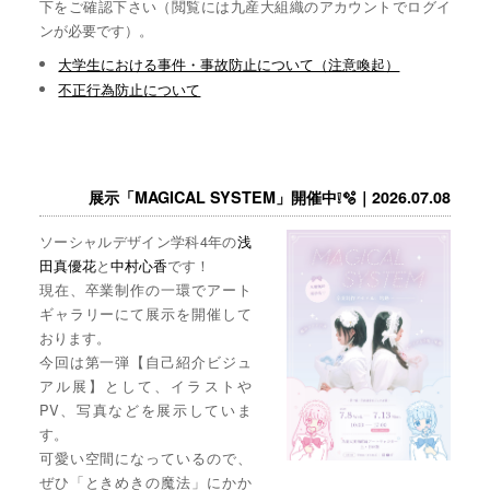
下をご確認下さい（閲覧には九産大組織のアカウントでログイ
ンが必要です）。
大学生における事件・事故防止について（注意喚起）
不正行為防止について
展示「MAGICAL SYSTEM」開催中❕🫧｜2026.07.08
ソーシャルデザイン学科4年の
浅
田真優花
と
中村心香
です！
現在、卒業制作の一環でアート
ギャラリーにて展示を開催して
おります。
今回は第一弾【自己紹介ビジュ
アル展】として、イラストや
PV、写真などを展示していま
す。
可愛い空間になっているので、
ぜひ「ときめきの魔法」にかか