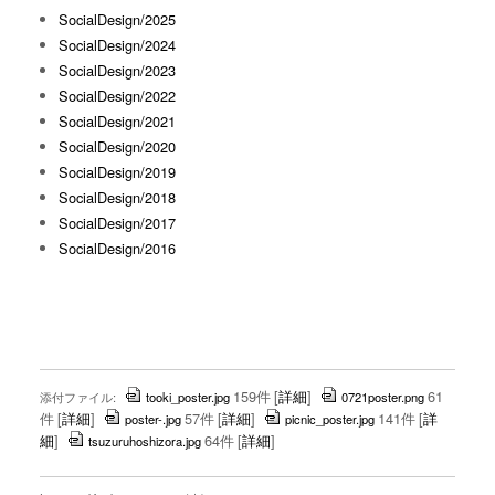
SocialDesign/2025
SocialDesign/2024
SocialDesign/2023
SocialDesign/2022
SocialDesign/2021
SocialDesign/2020
SocialDesign/2019
SocialDesign/2018
SocialDesign/2017
SocialDesign/2016
159件
[
詳細
]
61
添付ファイル:
tooki_poster.jpg
0721poster.png
件
[
詳細
]
57件
[
詳細
]
141件
[
詳
poster-.jpg
picnic_poster.jpg
細
]
64件
[
詳細
]
tsuzuruhoshizora.jpg