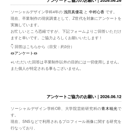
ソーシャルデザイン学科4年の
浅田真優花
と
中村心香
です。
現在、卒業制作の現状調査として、Z世代を対象にアンケートを
実施しています。
お忙しいところ恐縮ですが、下記フォームよりご回答いただけ
ますと幸いです。ご協力よろしくお願いいたします！
👇 回答はこちらから（目安：約3分）
🍩
アンケート
🍩
※いただいた回答は卒業制作以外の目的には一切使用しません。
また個人が特定される事もございません。
アンケートご協力のお願い｜2026.06.12
ソーシャルデザイン学科OB、大学院芸術研究科の
青木暁光
で
す。
現在、SNSなどで利用されるプロフィール画像に関する研究を
行なっており、