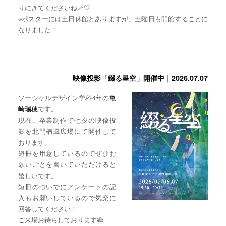
りにきてくださいね🪄🤍
※ポスターには土日休館とありますが、土曜日も開館することに
なりました！
映像投影「綴る星空」開催中｜2026.07.07
ソーシャルデザイン学科4年の
亀
崎瑞穂
です。
現在、卒業制作で七夕の映像投
影を北門楠風広場にて開催して
おります。
短冊を用意しているのでぜひお
願いごとを書いていただけると
嬉しいです。
短冊のついでにアンケートの記
入もお願いしているので気楽に
回答してください！
ご来場お待ちしております🎋