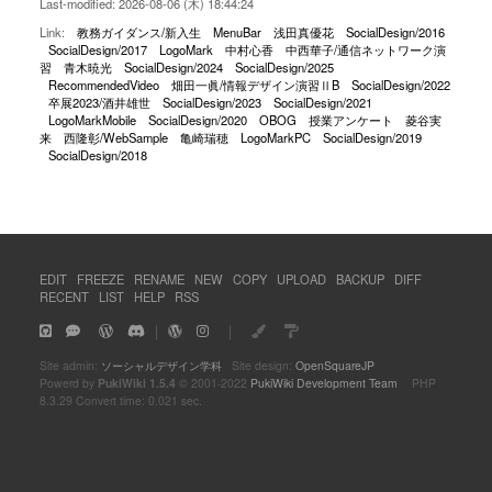
Last-modified: 2026-08-06 (木) 18:44:24
Link:
教務ガイダンス/新入生
MenuBar
浅田真優花
SocialDesign/2016
SocialDesign/2017
LogoMark
中村心香
中西華子/通信ネットワーク演
習
青木暁光
SocialDesign/2024
SocialDesign/2025
RecommendedVideo
畑田一眞/情報デザイン演習ⅡB
SocialDesign/2022
卒展2023/酒井雄世
SocialDesign/2023
SocialDesign/2021
LogoMarkMobile
SocialDesign/2020
OBOG
授業アンケート
菱谷実
来
西隆彰/WebSample
亀崎瑞穂
LogoMarkPC
SocialDesign/2019
SocialDesign/2018
EDIT
FREEZE
RENAME
NEW
COPY
UPLOAD
BACKUP
DIFF
RECENT
LIST
HELP
RSS
｜
｜
Site admin:
ソーシャルデザイン学科
Site design:
OpenSquareJP
Powerd by
PukiWiki 1.5.4
© 2001-2022
PukiWiki Development Team
PHP
8.3.29 Convert time: 0.021 sec.