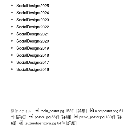
SocialDesign/2025
SocialDesign/2024
SocialDesign/2023
SocialDesign/2022
SocialDesign/2021
SocialDesign/2020
SocialDesign/2019
SocialDesign/2018
SocialDesign/2017
SocialDesign/2016
158件
[
詳細
]
61
添付ファイル:
tooki_poster.jpg
0721poster.png
件
[
詳細
]
56件
[
詳細
]
139件
[
詳
poster-.jpg
picnic_poster.jpg
細
]
64件
[
詳細
]
tsuzuruhoshizora.jpg