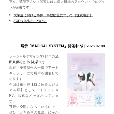
下をご確認下さい（閲覧には九産大組織のアカウントでログイ
ンが必要です）。
大学生における事件・事故防止について（注意喚起）
不正行為防止について
展示「MAGICAL SYSTEM」開催中❕🫧｜2026.07.08
ソーシャルデザイン学科4年の
浅
田真優花
と
中村心香
です！
現在、卒業制作の一環でアート
ギャラリーにて展示を開催して
おります。
今回は第一弾【自己紹介ビジュ
アル展】として、イラストや
PV、写真などを展示していま
す。
可愛い空間になっているので、
ぜひ「ときめきの魔法」にかか