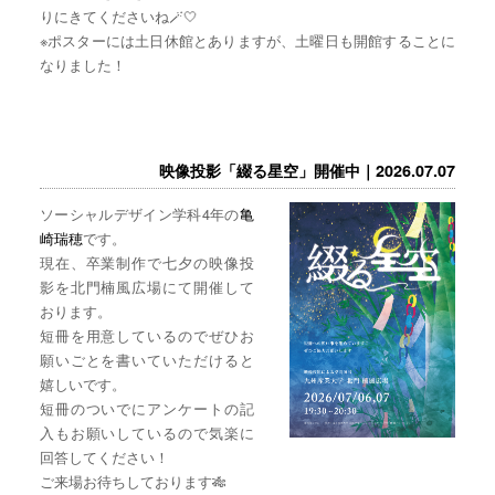
りにきてくださいね🪄🤍
※ポスターには土日休館とありますが、土曜日も開館することに
なりました！
映像投影「綴る星空」開催中｜2026.07.07
ソーシャルデザイン学科4年の
亀
崎瑞穂
です。
現在、卒業制作で七夕の映像投
影を北門楠風広場にて開催して
おります。
短冊を用意しているのでぜひお
願いごとを書いていただけると
嬉しいです。
短冊のついでにアンケートの記
入もお願いしているので気楽に
回答してください！
ご来場お待ちしております🎋