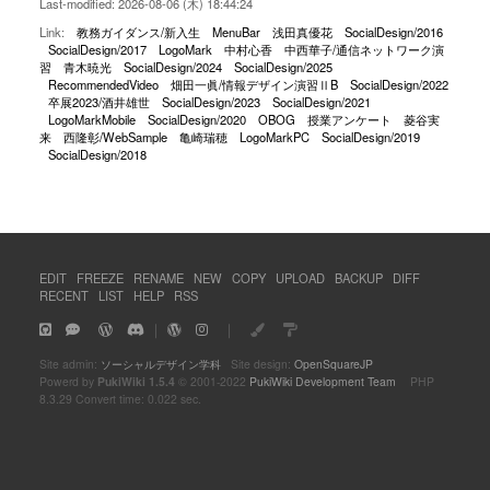
Last-modified: 2026-08-06 (木) 18:44:24
Link:
教務ガイダンス/新入生
MenuBar
浅田真優花
SocialDesign/2016
SocialDesign/2017
LogoMark
中村心香
中西華子/通信ネットワーク演
習
青木暁光
SocialDesign/2024
SocialDesign/2025
RecommendedVideo
畑田一眞/情報デザイン演習ⅡB
SocialDesign/2022
卒展2023/酒井雄世
SocialDesign/2023
SocialDesign/2021
LogoMarkMobile
SocialDesign/2020
OBOG
授業アンケート
菱谷実
来
西隆彰/WebSample
亀崎瑞穂
LogoMarkPC
SocialDesign/2019
SocialDesign/2018
EDIT
FREEZE
RENAME
NEW
COPY
UPLOAD
BACKUP
DIFF
RECENT
LIST
HELP
RSS
｜
｜
Site admin:
ソーシャルデザイン学科
Site design:
OpenSquareJP
Powerd by
PukiWiki 1.5.4
© 2001-2022
PukiWiki Development Team
PHP
8.3.29 Convert time: 0.022 sec.