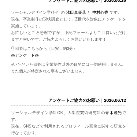
ソーシャルデザイン学科4年の
浅田真優花
と
中村心香
です。
現在、卒業制作の現状調査として、Z世代を対象にアンケートを
実施しています。
お忙しいところ恐縮ですが、下記フォームよりご回答いただけ
ますと幸いです。ご協力よろしくお願いいたします！
👇 回答はこちらから（目安：約3分）
🍩
アンケート
🍩
※いただいた回答は卒業制作以外の目的には一切使用しません。
また個人が特定される事もございません。
アンケートご協力のお願い｜2026.06.12
ソーシャルデザイン学科OB、大学院芸術研究科の
青木暁光
で
す。
現在、SNSなどで利用されるプロフィール画像に関する研究を
行なっており、