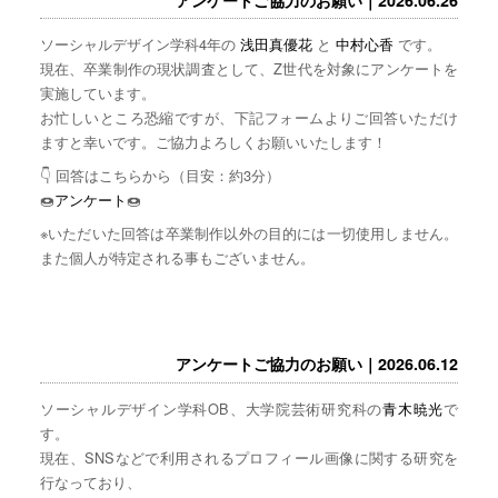
ソーシャルデザイン学科4年の
浅田真優花
と
中村心香
です。
現在、卒業制作の現状調査として、Z世代を対象にアンケートを
実施しています。
お忙しいところ恐縮ですが、下記フォームよりご回答いただけ
ますと幸いです。ご協力よろしくお願いいたします！
👇 回答はこちらから（目安：約3分）
🍩
アンケート
🍩
※いただいた回答は卒業制作以外の目的には一切使用しません。
また個人が特定される事もございません。
アンケートご協力のお願い｜2026.06.12
ソーシャルデザイン学科OB、大学院芸術研究科の
青木暁光
で
す。
現在、SNSなどで利用されるプロフィール画像に関する研究を
行なっており、