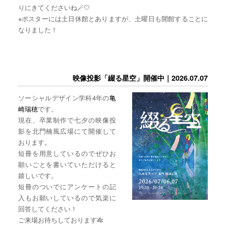
りにきてくださいね🪄🤍
※ポスターには土日休館とありますが、土曜日も開館することに
なりました！
映像投影「綴る星空」開催中｜2026.07.07
ソーシャルデザイン学科4年の
亀
崎瑞穂
です。
現在、卒業制作で七夕の映像投
影を北門楠風広場にて開催して
おります。
短冊を用意しているのでぜひお
願いごとを書いていただけると
嬉しいです。
短冊のついでにアンケートの記
入もお願いしているので気楽に
回答してください！
ご来場お待ちしております🎋