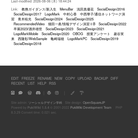
Last-modified: 2026-08-06 (木) 18:44:24
Link:
教務ガイダンス/新入生
MenuBar
浅田真優花
SocialDesign/2016
SocialDesign/2017
LogoMark
中村心香
中西華子/通信ネットワーク演
習
青木暁光
SocialDesign/2024
SocialDesign/2025
RecommendedVideo
畑田一眞/情報デザイン演習ⅡB
SocialDesign/2022
卒展2023/酒井雄世
SocialDesign/2023
SocialDesign/2021
LogoMarkMobile
SocialDesign/2020
OBOG
授業アンケート
菱谷実
来
西隆彰/WebSample
亀崎瑞穂
LogoMarkPC
SocialDesign/2019
SocialDesign/2018
EDIT
FREEZE
RENAME
NEW
COPY
UPLOAD
BACKUP
DIFF
RECENT
LIST
HELP
RSS
｜
｜
Site admin:
ソーシャルデザイン学科
Site design:
OpenSquareJP
Powerd by
PukiWiki 1.5.4
© 2001-2022
PukiWiki Development Team
PHP
8.3.29 Convert time: 0.021 sec.