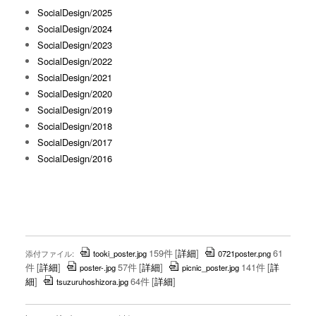
SocialDesign/2025
SocialDesign/2024
SocialDesign/2023
SocialDesign/2022
SocialDesign/2021
SocialDesign/2020
SocialDesign/2019
SocialDesign/2018
SocialDesign/2017
SocialDesign/2016
159件
[
詳細
]
61
添付ファイル:
tooki_poster.jpg
0721poster.png
件
[
詳細
]
57件
[
詳細
]
141件
[
詳
poster-.jpg
picnic_poster.jpg
細
]
64件
[
詳細
]
tsuzuruhoshizora.jpg