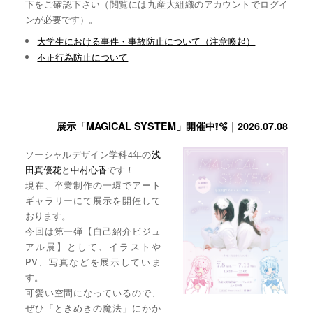
下をご確認下さい（閲覧には九産大組織のアカウントでログイ
ンが必要です）。
大学生における事件・事故防止について（注意喚起）
不正行為防止について
展示「MAGICAL SYSTEM」開催中❕🫧｜2026.07.08
ソーシャルデザイン学科4年の
浅
田真優花
と
中村心香
です！
現在、卒業制作の一環でアート
ギャラリーにて展示を開催して
おります。
今回は第一弾【自己紹介ビジュ
アル展】として、イラストや
PV、写真などを展示していま
す。
可愛い空間になっているので、
ぜひ「ときめきの魔法」にかか