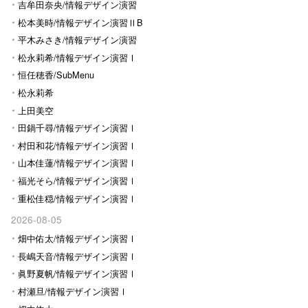
Ⅰ
吉牟田奈央/情報デザイン演習
Ⅰ
松本美時/情報デザイン演習ⅡB
平木みさき/情報デザイン演習
Ⅰ
松永莉希/情報デザイン演習Ⅰ
恒任穂香/SubMenu
松永莉希
上田美空
田鍋千尋/情報デザイン演習Ⅰ
村田和花/情報デザイン演習Ⅰ
山本佳蓮/情報デザイン演習Ⅰ
福光そら/情報デザイン演習Ⅰ
重松佳穏/情報デザイン演習Ⅰ
2026-08-05
畑中佑太/情報デザイン演習Ⅰ
長嶋天音/情報デザイン演習Ⅰ
眞野夏帆/情報デザイン演習Ⅰ
村瀬旦/情報デザイン演習Ⅰ