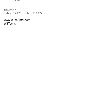
counter
today : 12974
total : 111379
www.w3counter.com
W3Techs