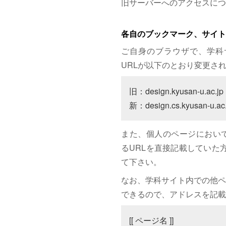
旧サーバーへのアクセスにつ
各自のブックマーク、サイト
ご自身のブラウザで、学科
URLが以下のとおり変更さ
旧：design.kyusan-u.ac.jp

新：design.cs.kyusan-u.ac.
また、個人のページにおいて、サイト
るURLを直接記載していた方は
て下さい。
なお、学科サイト内での他ペ
できるので、アドレスを記載
[[ ページ名 ]]