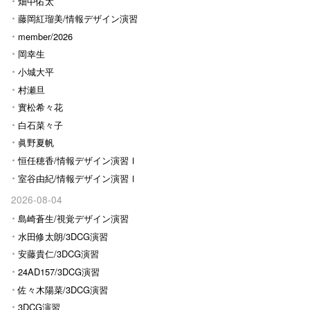
畑中佑太
藤岡紅瑠美/情報デザイン演習
Ⅰ
member/2026
岡幸生
小城大平
村瀬旦
實松希々花
白石菜々子
眞野夏帆
恒任穂香/情報デザイン演習Ⅰ
室谷由紀/情報デザイン演習Ⅰ
2026-08-04
島崎蒼生/視覚デザイン演習
水田修太朗/3DCG演習
安藤貴仁/3DCG演習
24AD157/3DCG演習
佐々木陽菜/3DCG演習
3DCG演習