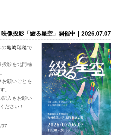
映像投影「綴る星空」開催中｜2026.07.07
年の
亀崎瑞穂
で
像投影を北門楠
。
ひお願いごとを
す。
の記入もお願い
ください！
/07