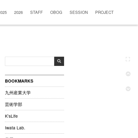
2025
2026
STAFF
OBOG
SESSION
PROJECT
BOOKMARKS
九州産業大学
芸術学部
K'sLife
Iwata Lab.