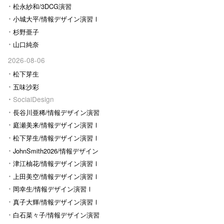
松永紗和/3DCG演習
小城大平/情報デザイン演習Ⅰ
杉野亜子
山口純奈
2026-08-06
松下芽生
五味沙彩
SocialDesign
長谷川亜稀/情報デザイン演習
Ⅰ
庭瀬美来/情報デザイン演習Ⅰ
松下芽生/情報デザイン演習Ⅰ
JohnSmith2026/情報デザイン
演習I
津江柚花/情報デザイン演習Ⅰ
上田美空/情報デザイン演習Ⅰ
岡幸生/情報デザイン演習Ⅰ
真子大輝/情報デザイン演習Ⅰ
白石菜々子/情報デザイン演習