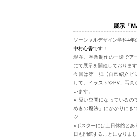
展示「MAG
ソーシャルデザイン学科4年
中村心香
です！
現在、卒業制作の一環でア
にて展示を開催しております
今回は第一弾【自己紹介ビ
して、イラストやPV、写真
います。
可愛い空間になっているの
めきの魔法」にかかりにきて
🤍
※ポスターには土日休館とあ
日も開館することになりまし