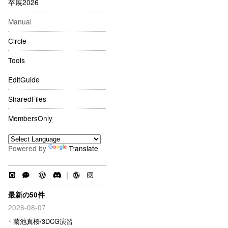
卒展2026
Manual
Circle
Tools
EditGuide
SharedFiles
MembersOnly
Powered by
Translate
｜
最新の50件
2026-08-07
菊池真桜/3DCG演習