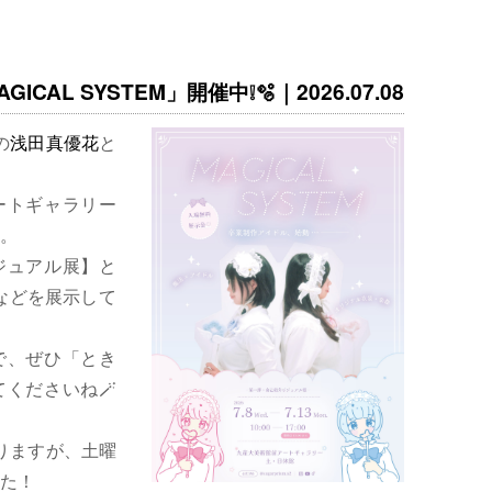
ICAL SYSTEM」開催中❕🫧｜2026.07.08
の
浅田真優花
と
ートギャラリー
。
ジュアル展】と
などを展示して
で、ぜひ「とき
くださいね🪄
りますが、土曜
た！