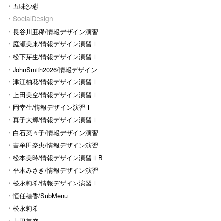
五味沙彩
SocialDesign
長谷川亜稀/情報デザイン演習
Ⅰ
庭瀬美来/情報デザイン演習Ⅰ
松下芽生/情報デザイン演習Ⅰ
JohnSmith2026/情報デザイン
演習I
津江柚花/情報デザイン演習Ⅰ
上田美空/情報デザイン演習Ⅰ
岡幸生/情報デザイン演習Ⅰ
真子大輝/情報デザイン演習Ⅰ
白石菜々子/情報デザイン演習
Ⅰ
吉牟田奈央/情報デザイン演習
Ⅰ
松本美時/情報デザイン演習ⅡB
平木みさき/情報デザイン演習
Ⅰ
松永莉希/情報デザイン演習Ⅰ
恒任穂香/SubMenu
松永莉希
上田美空