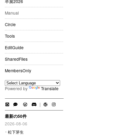
卒展2026
Manual
Circle
Tools
EditGuide
SharedFiles
MembersOnly
Powered by
Translate
｜
最新の50件
2026-08-06
松下芽生