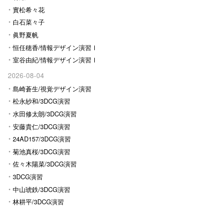
實松希々花
白石菜々子
眞野夏帆
恒任穂香/情報デザイン演習Ⅰ
室谷由紀/情報デザイン演習Ⅰ
2026-08-04
島崎蒼生/視覚デザイン演習
松永紗和/3DCG演習
水田修太朗/3DCG演習
安藤貴仁/3DCG演習
24AD157/3DCG演習
菊池真桜/3DCG演習
佐々木陽菜/3DCG演習
3DCG演習
中山琥鉄/3DCG演習
林耕平/3DCG演習