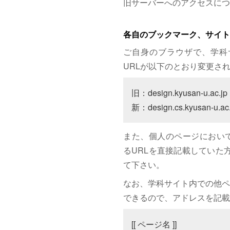
旧サーバーへのアクセスにつ
各自のブックマーク、サイト
ご自身のブラウザで、学科
URLが以下のとおり変更さ
旧：design.kyusan-u.ac.jp

新：design.cs.kyusan-u.ac.
また、個人のページにおいて、サイト
るURLを直接記載していた方は
て下さい。
なお、学科サイト内での他ペ
できるので、アドレスを記載
[[ ページ名 ]]