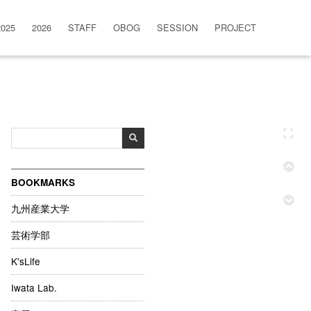
2025
2026
STAFF
OBOG
SESSION
PROJECT
BOOKMARKS
九州産業大学
芸術学部
K'sLife
Iwata Lab.