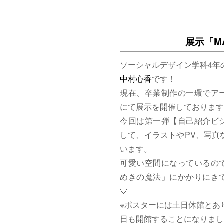
展示「MAG
ソーシャルデザイン学科4年
中村心香
です！
現在、卒業制作の一環でア
にて展示を開催しております
今回は第一弾【自己紹介ビ
して、イラストやPV、写真
います。
可愛い空間になっているの
めきの魔法」にかかりにきて
🤍
※ポスターには土日休館とあ
日も開館することになりまし