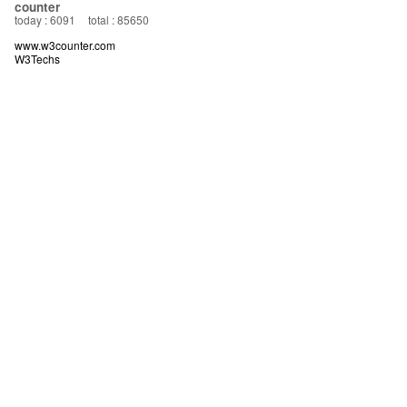
counter
today : 6091
total : 85650
www.w3counter.com
W3Techs