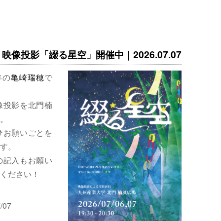
映像投影「綴る星空」開催中｜2026.07.07
年の
亀崎瑞穂
で
像投影を北門楠
。
ひお願いごとを
す。
の記入もお願い
ください！
/07