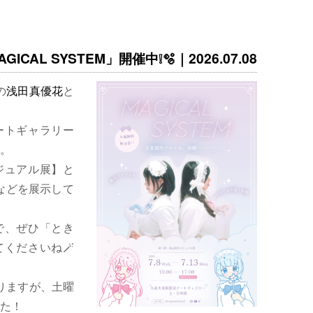
ICAL SYSTEM」開催中❕🫧｜2026.07.08
の
浅田真優花
と
ートギャラリー
。
ジュアル展】と
などを展示して
で、ぜひ「とき
くださいね🪄
りますが、土曜
た！