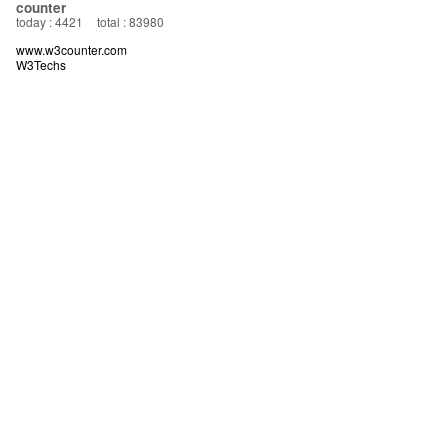
counter
today : 4421
total : 83980
www.w3counter.com
W3Techs