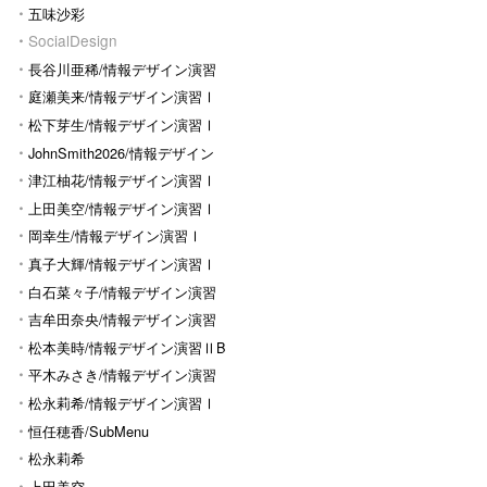
五味沙彩
SocialDesign
長谷川亜稀/情報デザイン演習
Ⅰ
庭瀬美来/情報デザイン演習Ⅰ
松下芽生/情報デザイン演習Ⅰ
JohnSmith2026/情報デザイン
演習I
津江柚花/情報デザイン演習Ⅰ
上田美空/情報デザイン演習Ⅰ
岡幸生/情報デザイン演習Ⅰ
真子大輝/情報デザイン演習Ⅰ
白石菜々子/情報デザイン演習
Ⅰ
吉牟田奈央/情報デザイン演習
Ⅰ
松本美時/情報デザイン演習ⅡB
平木みさき/情報デザイン演習
Ⅰ
松永莉希/情報デザイン演習Ⅰ
恒任穂香/SubMenu
松永莉希
上田美空