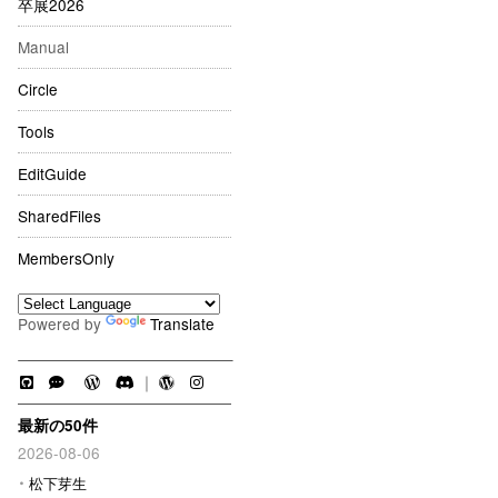
卒展2026
Manual
Circle
Tools
EditGuide
SharedFiles
MembersOnly
Powered by
Translate
｜
最新の50件
2026-08-06
松下芽生