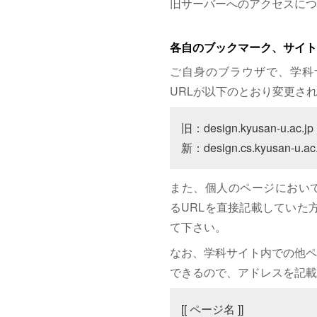
旧サーバーへのアクセスにつ
各自のブックマーク、サイト
ご自身のブラウザで、学科
URLが以下のとおり変更さ
旧：design.kyusan-u.ac.jp

新：design.cs.kyusan-u.ac.
また、個人のページにおいて、サイト
るURLを直接記載していた方は
て下さい。
なお、学科サイト内での他ペ
できるので、アドレスを記載
[[ ページ名 ]]