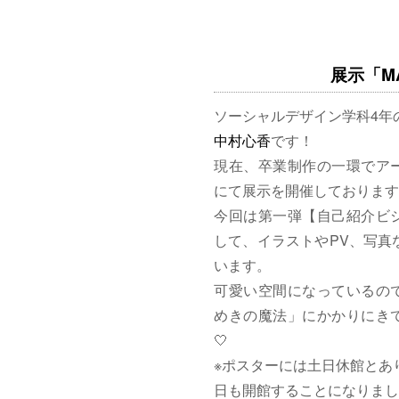
展示「MAG
ソーシャルデザイン学科4年
中村心香
です！
現在、卒業制作の一環でア
にて展示を開催しております
今回は第一弾【自己紹介ビ
して、イラストやPV、写真
います。
可愛い空間になっているの
めきの魔法」にかかりにきて
🤍
※ポスターには土日休館とあ
日も開館することになりまし