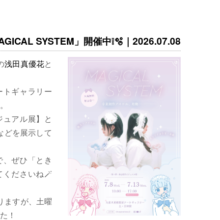
ICAL SYSTEM」開催中❕🫧｜2026.07.08
の
浅田真優花
と
ートギャラリー
。
ジュアル展】と
などを展示して
で、ぜひ「とき
くださいね🪄
りますが、土曜
た！