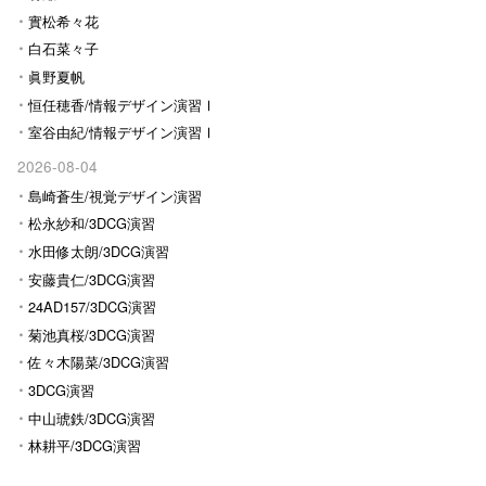
實松希々花
白石菜々子
眞野夏帆
恒任穂香/情報デザイン演習Ⅰ
室谷由紀/情報デザイン演習Ⅰ
2026-08-04
島崎蒼生/視覚デザイン演習
松永紗和/3DCG演習
水田修太朗/3DCG演習
安藤貴仁/3DCG演習
24AD157/3DCG演習
菊池真桜/3DCG演習
佐々木陽菜/3DCG演習
3DCG演習
中山琥鉄/3DCG演習
林耕平/3DCG演習