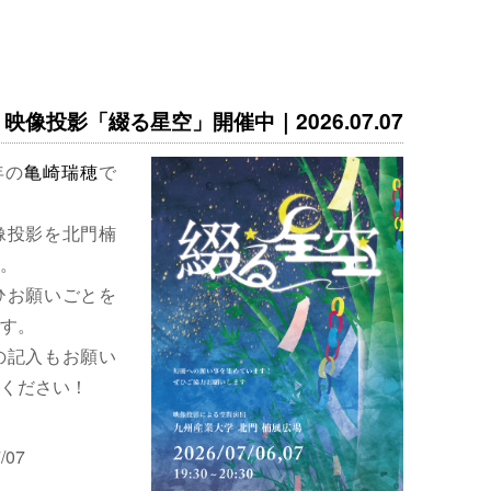
映像投影「綴る星空」開催中｜2026.07.07
年の
亀崎瑞穂
で
像投影を北門楠
。
ひお願いごとを
す。
の記入もお願い
ください！
/07