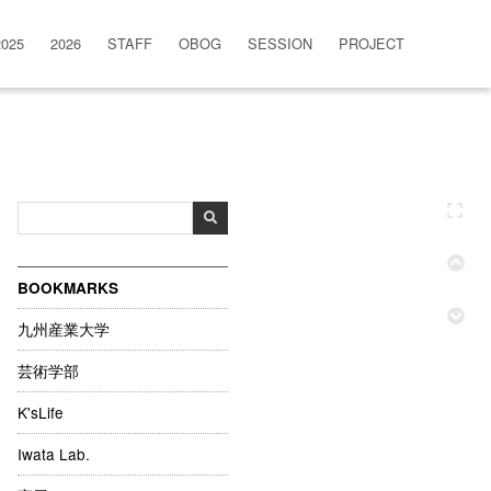
2025
2026
STAFF
OBOG
SESSION
PROJECT
BOOKMARKS
九州産業大学
芸術学部
K'sLife
Iwata Lab.