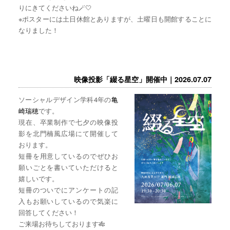
りにきてくださいね🪄🤍
※ポスターには土日休館とありますが、土曜日も開館することに
なりました！
映像投影「綴る星空」開催中｜2026.07.07
ソーシャルデザイン学科4年の
亀
崎瑞穂
です。
現在、卒業制作で七夕の映像投
影を北門楠風広場にて開催して
おります。
短冊を用意しているのでぜひお
願いごとを書いていただけると
嬉しいです。
短冊のついでにアンケートの記
入もお願いしているので気楽に
回答してください！
ご来場お待ちしております🎋