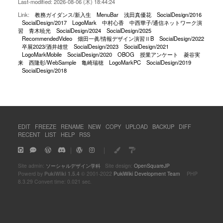
Last-modified: 2026-08-06 (木) 18:44:24
Link:
教務ガイダンス/新入生
MenuBar
浅田真優花
SocialDesign/2016
SocialDesign/2017
LogoMark
中村心香
中西華子/通信ネットワーク演
習
青木暁光
SocialDesign/2024
SocialDesign/2025
RecommendedVideo
畑田一眞/情報デザイン演習ⅡB
SocialDesign/2022
卒展2023/酒井雄世
SocialDesign/2023
SocialDesign/2021
LogoMarkMobile
SocialDesign/2020
OBOG
授業アンケート
菱谷実
来
西隆彰/WebSample
亀崎瑞穂
LogoMarkPC
SocialDesign/2019
SocialDesign/2018
EDIT
FREEZE
RENAME
NEW
COPY
UPLOAD
BACKUP
DIFF
RECENT
LIST
HELP
RSS
｜
｜
Site admin:
ソーシャルデザイン学科
Site design:
OpenSquareJP
Powerd by
PukiWiki 1.5.4
© 2001-2022
PukiWiki Development Team
PHP
8.3.29 Convert time: 0.021 sec.