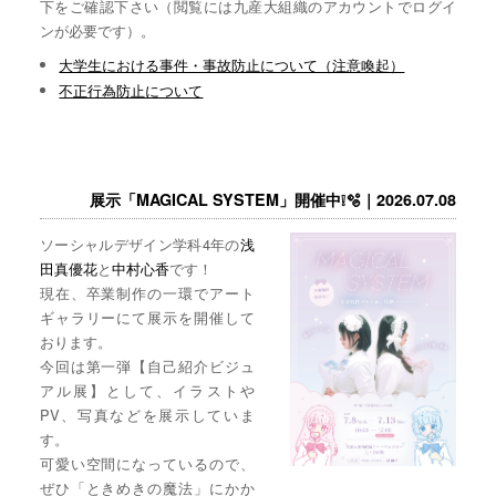
下をご確認下さい（閲覧には九産大組織のアカウントでログイ
ンが必要です）。
大学生における事件・事故防止について（注意喚起）
不正行為防止について
展示「MAGICAL SYSTEM」開催中❕🫧｜2026.07.08
ソーシャルデザイン学科4年の
浅
田真優花
と
中村心香
です！
現在、卒業制作の一環でアート
ギャラリーにて展示を開催して
おります。
今回は第一弾【自己紹介ビジュ
アル展】として、イラストや
PV、写真などを展示していま
す。
可愛い空間になっているので、
ぜひ「ときめきの魔法」にかか