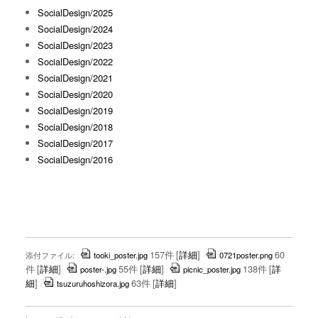
SocialDesign/2025
SocialDesign/2024
SocialDesign/2023
SocialDesign/2022
SocialDesign/2021
SocialDesign/2020
SocialDesign/2019
SocialDesign/2018
SocialDesign/2017
SocialDesign/2016
157件
[
詳細
]
60
添付ファイル:
tooki_poster.jpg
0721poster.png
件
[
詳細
]
55件
[
詳細
]
138件
[
詳
poster-.jpg
picnic_poster.jpg
細
]
63件
[
詳細
]
tsuzuruhoshizora.jpg